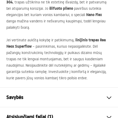
304
, trapas užtikrina ne tik estetinę išvaizdą, bet ir patvarumą
šlifuoto plieno
bei atsparumą korozijai. Jo
paviršius suteikia
Nano Flex
elegancijos bet kuriam vonios kambariui, o speciali
danga mažina vandens ir nešvarumų kaupimąsi, todėl lengviau
palaikyti švarą.
linijinis trapas Rea
Jei vertinate aukštą kokybę ir patikimumą,
Neox Superflow
– pasirinkimas, kuriuo nepasigailėsite. Dėl
pažangių konstrukcinių technologijų ir puikaus dizaino mūsų
trapas ne tik lengvai montuojamas, bet ir saugus kasdieniam
naudojimui. Nesijaudinkite dėl nutekėjimų ar gedimų – ilgalaikė
garantija suteikia ramybę. Investuokite į komfortą ir eleganciją,
kurie pavers jūsų vonios kambarį tikro poilsio erdve.
Savybės
Drenažo tipas
Reguliarus
Atsisiunčiami failai (1)