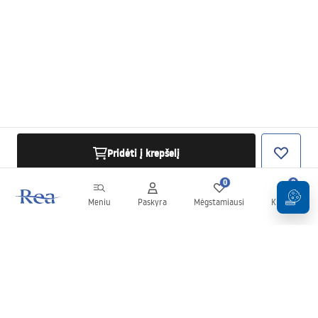
Pridėti į krepšelį
0
0
Meniu
Paskyra
Mėgstamiausi
Krepšelis
Naujienlaiškis
Sekite naujienas ir akcijas!