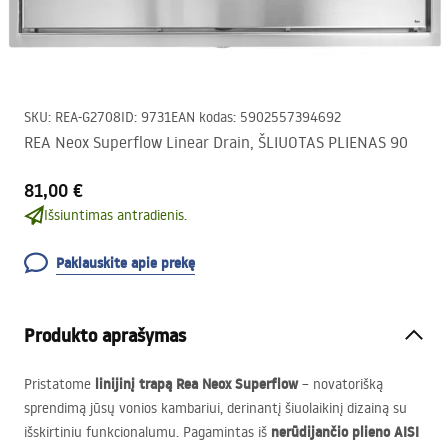
SKU
:
REA-G2708
ID
:
9731
EAN kodas
:
5902557394692
REA Neox Superflow Linear Drain, ŠLIUOTAS PLIENAS 90
81,00 €
Išsiuntimas antradienis.
Paklauskite apie prekę
Produkto aprašymas
linijinį trapą Rea Neox Superflow
Pristatome
– novatorišką
sprendimą jūsų vonios kambariui, derinantį šiuolaikinį dizainą su
nerūdijančio plieno
AISI
išskirtiniu funkcionalumu. Pagamintas iš