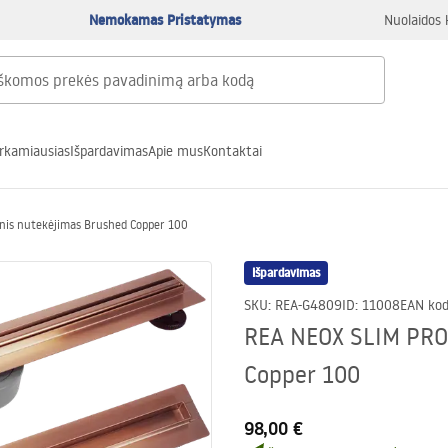
Nemokamas Pristatymas
Nuolaidos 
rkamiausias
Išpardavimas
Apie mus
Kontaktai
inis nutekėjimas Brushed Copper 100
Išpardavimas
SKU
:
REA-G4809
ID
:
11008
EAN ko
REA NEOX SLIM PRO 
Copper 100
98,00 €