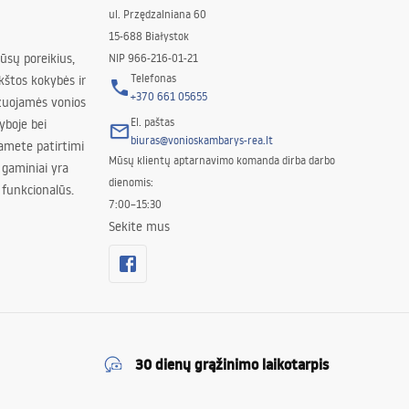
ul. Przędzalniana 60
15-688 Białystok
jūsų poreikius,
NIP 966-216-01-21
Telefonas
kštos kokybės ir
+370 661 05655
izuojamės vonios
El. paštas
yboje bei
biuras@vonioskambarys-rea.lt
amete patirtimi
Mūsų klientų aptarnavimo komanda dirba darbo
 gaminiai yra
dienomis:
 funkcionalūs.
7:00–15:30
Sekite mus
30 dienų grąžinimo laikotarpis