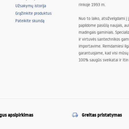
rinkoje 1993 m.
Užsakymų istorija
Grąžinkite produktus
Nuo to laiko, atsižvelgdami į 
Pateikite skundą
papildome pasiūlą naujais, au
madingais gaminiais. Special
ir virtuvės santechnikos gam
importavime. Remdamiesi ilg
garantuojame, kad visi mūsų
100% saugūs sveikatai ir itin
gus apsipirkimas
Greitas pristatymas