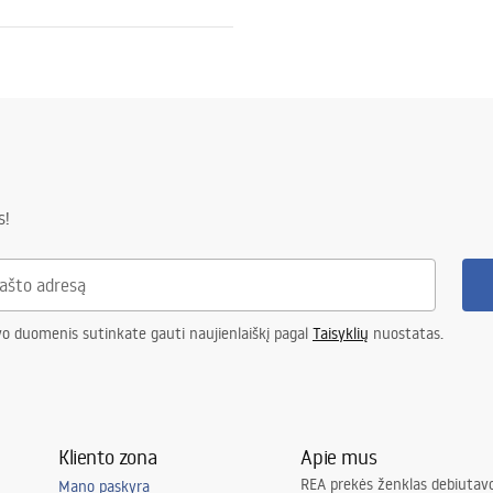
dijantis plienas
is
 raštu
s!
strukcijai – 120 mėn., kitiems
 – 24 mėn
vo duomenis sutinkate gauti naujienlaiškį pagal
Taisyklių
nuostatas.
Kliento zona
Apie mus
REA prekės ženklas debiutavo
Mano paskyra