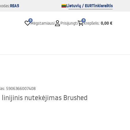
REA5
Lietuvių / EUR
Tinklaraštis
kodas:
0
0
0,00 €
Mėgstamiausi
Prisijungti
Krepšelis
:
das
:
5906366007408
linijinis nutekėjimas Brushed