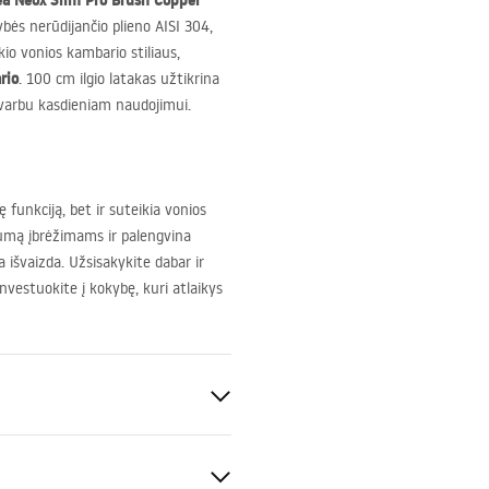
Rea Neox Slim Pro Brush Copper
ybės nerūdijančio plieno
AISI
304,
kio vonios kambario stiliaus,
rio
. 100 cm ilgio latakas užtikrina
svarbu kasdieniam naudojimui.
ę funkciją, bet ir suteikia vonios
rumą įbrėžimams ir palengvina
 išvaizda. Užsisakykite dabar ir
Investuokite į kokybę, kuri atlaikys
amas