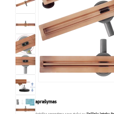
Tualetai
Praustuvas
Vonios ir ekranai
Vonios maišytuvai
Vonios dušai
Virtuvė
Vonios aksesuarai ir baldai
Produkto aprašymas