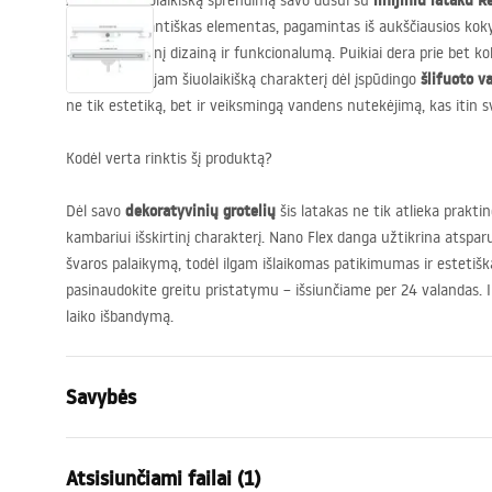
linijiniu lataku 
Atraskite šiuolaikišką sprendimą savo dušui su
100
. Šis elegantiškas elementas, pagamintas iš aukščiausios kok
derina išskirtinį dizainą ir funkcionalumą. Puikiai dera prie bet ko
šlifuoto va
suteikdamas jam šiuolaikišką charakterį dėl įspūdingo
ne tik estetiką, bet ir veiksmingą vandens nutekėjimą, kas itin 
Kodėl verta rinktis šį produktą?
dekoratyvinių grotelių
Dėl savo
šis latakas ne tik atlieka praktin
kambariui išskirtinį charakterį. Nano Flex danga užtikrina atspa
švaros palaikymą, todėl ilgam išlaikomas patikimumas ir estetiška
pasinaudokite greitu pristatymu –
išsiunčiame per 24 valandas
. 
laiko išbandymą.
Savybės
Drenažo tipas
Lieknas
Atsisiunčiami failai (1)
Sifono tipas
360 ° pasuk