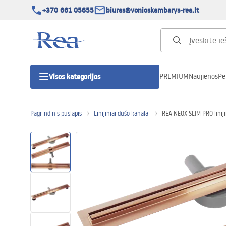
+370 661 05655
biuras@vonioskambarys-rea.lt
PREMIUM
Naujienos
Pe
Visos kategorijos
Pagrindinis puslapis
Linijiniai dušo kanalai
REA NEOX SLIM PRO linij
Dušo kabinos
Dušo durys
Vonios dušo padėklai
Linijiniai dušo kanalai