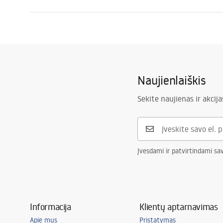
Drenažo ilgis (cm)
100
Surinkimo instrukcijos
Drenavimo medžiaga
AISI 304 nerū
LINEAR-3.pdf
Spalva
Šlifuotas var
Viršelio tipas
vienpusis su
Naujienlaiškis
Talpa
0,45 l/s
Lukštas
Nano Flex
Sekite naujienas ir akcija
Garantija
Plieninei kon
elementams
Įvesdami ir patvirtindami sa
Informacija
Klientų aptarnavimas
Apie mus
Pristatymas