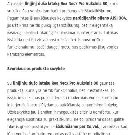
linijinį dušo lataką Rea Neox Pro Auksinis 80
Atraskite
, kuris
suteiks jūsų vonios kambariui prabangos ir šiuolaikiškumo.
nerūdijančio plieno
AISI
304
Pagamintas iš aukščiausios kokybės
,
jis užtikrina ne tik puikų ilgaamžiškumą, bet ir elegantišką
išvaizdą, idealiai tinkančią šiuolaikiniams interjerams. Latakas
išsiskiria ne tik tvirta konstrukcija, bet ir novatorišku
funkcionalumu, todėl daugelį metų bus patikimas jūsų vonios
kambario elementas.
Svarbiausios produkto savybės:
linijiniu dušo lataku Rea Neox Pro Auksinis 80
Su
gaunate
produktą, kuris yra ne tik funkcionalus, bet ir estetiškas. Jo
išskirtinis dizainas puikiai dera su moderniais vonios kambario
interjerais, kartu siūlydamas aukščiausią pagaminimo kokybę.
Užsisakykite jau šiandien ir mėgaukitės elitiniu komfortu, kur
elegancija susitinka su praktiškumu. Be to, pirkdami dabar, galite
išsiunčiame per 24 val.
tikėtis greito pristatymo –
, tai reiškia, kad
jūsų vonios kambario remontas gali vykti be nereikalingų