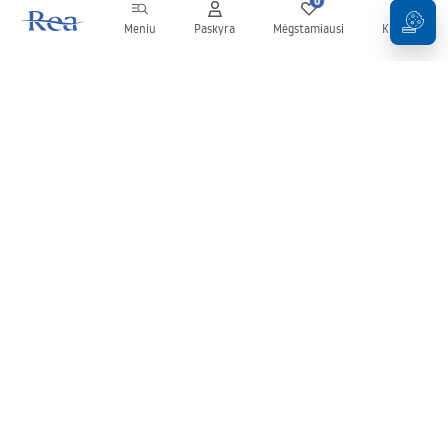
0
0
Meniu
Paskyra
Mėgstamiausi
Krepšelis
Naujienlaiškis
Sekite naujienas ir akcijas!
Prenumeruok
Įvesdami ir patvirtindami savo duomenis sutinkate gauti
naujienlaiškį pagal
Taisyklių
nuostatas.