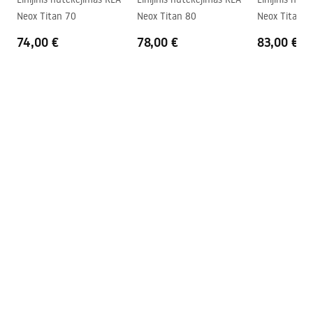
mėn., kitiems elementams – 24
Neox Titan 70
Neox Titan 80
Neox Tit
mėn
74,00 €
78,00 €
83,00 €