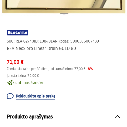
Išpardavimas
SKU
:
REA-G2740
ID
:
10848
EAN kodas
:
5906366007439
REA Neox pro Linear Drain GOLD 80
71,00 €
-
8
%
Žemiausia kaina per 30 dienų iki sumažinimo:
77,00 €
Įprasta kaina
:
79,00 €
Siuntimas šiandien.
Paklauskite apie prekę
Produkto aprašymas