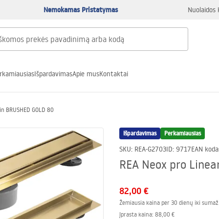
Nemokamas Pristatymas
Nuolaidos 
rkamiausias
Išpardavimas
Apie mus
Kontaktai
rain BRUSHED GOLD 80
Išpardavimas
Perkamiausias
SKU
:
REA-G2703
ID
:
9717
EAN koda
REA Neox pro Line
82,00 €
Žemiausia kaina per 30 dienų iki sumaž
Įprasta kaina
:
88,00 €