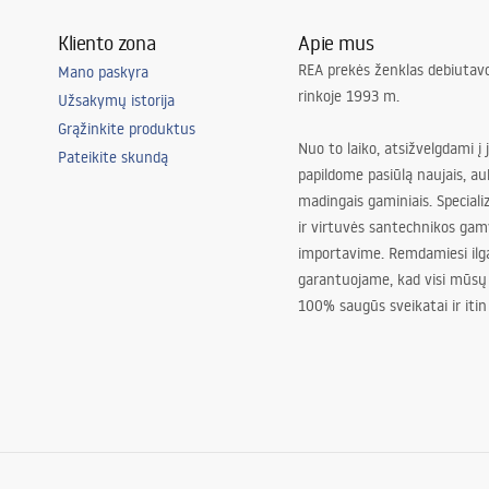
Kliento zona
Apie mus
REA prekės ženklas debiutavo
Mano paskyra
rinkoje 1993 m.
Užsakymų istorija
Grąžinkite produktus
Nuo to laiko, atsižvelgdami į 
Pateikite skundą
papildome pasiūlą naujais, au
madingais gaminiais. Special
ir virtuvės santechnikos gam
importavime. Remdamiesi ilg
garantuojame, kad visi mūsų
100% saugūs sveikatai ir itin