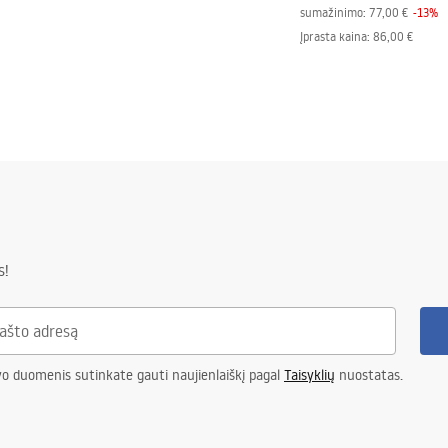
sumažinimo:
77,00 €
-
13
%
Įprasta kaina
:
86,00 €
s!
vo duomenis sutinkate gauti naujienlaiškį pagal
Taisyklių
nuostatas.