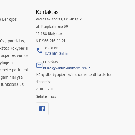
Kontaktas
 Lenkijos
Podlasiak Andrzej Cylwik sp. k.
ul. Przędzalniana 60
15-688 Białystok
jūsų poreikius,
NIP 966-216-01-21
Telefonas
kštos kokybės ir
+370 661 05655
izuojamės vonios
El. paštas
yboje bei
biuras@vonioskambarys-rea.lt
amete patirtimi
Mūsų klientų aptarnavimo komanda dirba darbo
 gaminiai yra
dienomis:
 funkcionalūs.
7:00–15:30
Sekite mus