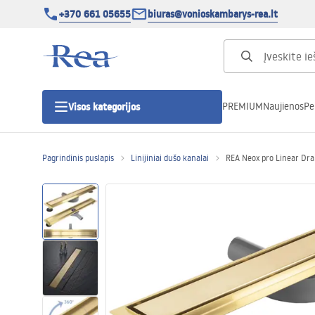
+370 661 05655
biuras@vonioskambarys-rea.lt
PREMIUM
Naujienos
Pe
Visos kategorijos
Pagrindinis puslapis
Linijiniai dušo kanalai
REA Neox pro Linear D
Dušo kabinos
Dušo durys
Vonios dušo padėklai
Linijiniai dušo kanalai