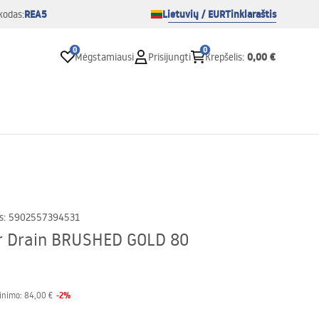
REA5
Lietuvių / EUR
Tinklaraštis
kodas:
0
0
0,00 €
Mėgstamiausi
Prisijungti
Krepšelis
:
s
:
5902557394531
ar Drain BRUSHED GOLD 80
-
2
%
inimo:
84,00 €