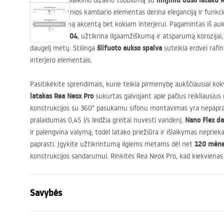
linijiniu dušo lataku 
Atraskite šiuolaikinio dizaino tobulumą su
prabangus vonios kambario elementas derina eleganciją ir funk
nepakartojamą akcentą bet kokiam interjerui. Pagamintas iš au
plieno
AISI
304
, užtikrina ilgaamžiškumą ir atsparumą korozija
šlifuoto aukso spalva
daugelį metų. Stilinga
suteikia erdvei rafi
interjero elementais.
Pasitikėkite sprendimais, kurie teikia pirmenybę aukščiausiai kok
latakas Rea Neox Pro
sukurtas galvojant apie pačius reikliausius
konstrukcijos su 360° pasukamu sifonu montavimas yra nepapras
Nano Flex d
pralaidumas 0,45 l/s leidžia greitai nuvesti vandenį.
ir palengvina valymą, todėl latako priežiūra ir išlaikymas nepriek
120 mėnes
paprasti. Įgykite užtikrintumą ilgiems metams dėl net
konstrukcijos sandarumui. Rinkitės Rea Neox Pro, kad kiekviena
Savybės
Drenažo tipas
Reguliarus