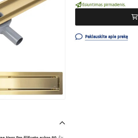
Išsiuntimas pirmadienis.
Paklauskite apie prekę