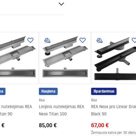
mas
ijantis plienas
sas
riklijuojavimų plytelėm
trukcijai – 120 mėn., kitiems
– 24 mėn
na
Naujiena
Išpardavimas
Rea
Rea
is nutekėjimas REA
Linijinis nutekėjimas REA
REA Neox pro Linear Dra
Neox Titan 90
Neox Titan 100
Black 90
 €
85,00 €
67,00 €
Žemiausia kaina per 30 dienų