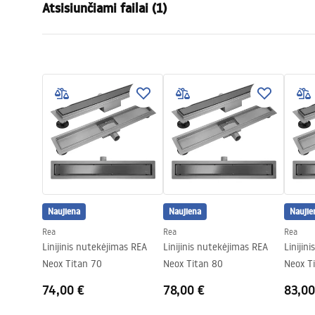
Atsisiunčiami failai (1)
Sifono tipas
360 ° pasuka
Drenažo ilgis (cm)
80
Surinkimo instrukcijos
Drenavimo medžiaga
AISI 304 nerūd
LINEAR-3.pdf
Spalva
Šlifuotas auk
Viršelio tipas
vienpusis in p
Talpa
0,45 l/s
Lukštas
Nano Flex
Garantija
Plieninei kons
elementams 
Naujiena
Naujiena
Naujie
Rea
Rea
Rea
Linijinis nutekėjimas REA
Linijinis nutekėjimas REA
Linijin
Neox Titan 70
Neox Titan 80
74,00 €
78,00 €
83,00