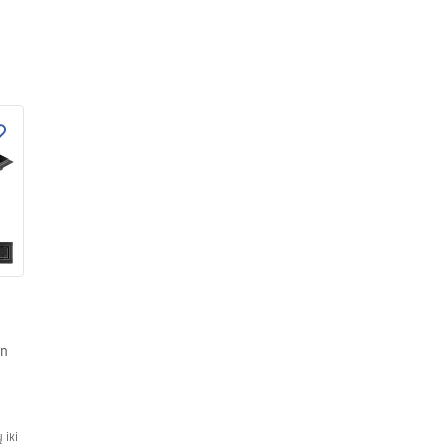
in
 iki