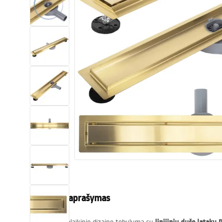
Tualetai
Praustuvas
Vonios ir ekranai
Vonios maišytuvai
Vonios dušai
Virtuvė
Vonios aksesuarai ir baldai
Produkto aprašymas