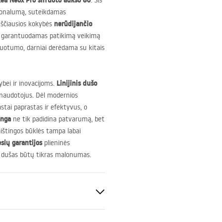
Rea Neox Pro šlifuoto aukso 80
. Šis
cionalumą, suteikdamas
nerūdijančio
kščiausios kokybės
i, garantuodamas patikimą veikimą
nuotumo, darniai derėdama su kitais
Linijinis dušo
ybei ir inovacijoms.
 naudotojus. Dėl modernios
tai paprastas ir efektyvus, o
anga
ne tik padidina patvarumą, bet
aištingos būklės tampa labai
ių garantijos
plieninės
s dušas būtų tikras malonumas.