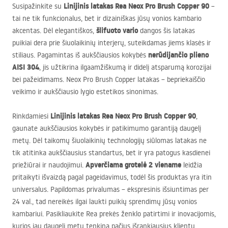
Linijinis latakas Rea Neox Pro Brush Copper 90
Susipažinkite su
–
tai ne tik funkcionalus, bet ir dizainiškas jūsų vonios kambario
šlifuoto vario
akcentas. Dėl elegantiškos,
dangos šis latakas
puikiai dera prie šiuolaikinių interjerų, suteikdamas jiems klasės ir
nerūdijančio plieno
stiliaus. Pagamintas iš aukščiausios kokybės
AISI
304
, jis užtikrina ilgaamžiškumą ir didelį atsparumą korozijai
bei pažeidimams. Neox Pro Brush Copper latakas – bepriekaiščio
veikimo ir aukščiausio lygio estetikos sinonimas.
Linijinis latakas Rea Neox Pro Brush Copper 90
Rinkdamiesi
,
gaunate aukščiausios kokybės ir patikimumo garantiją daugelį
metų. Dėl taikomų šiuolaikinių technologijų siūlomas latakas ne
tik atitinka aukščiausius standartus, bet ir yra patogus kasdienei
Apverčiama grotelė 2 viename
priežiūrai ir naudojimui.
leidžia
pritaikyti išvaizdą pagal pageidavimus, todėl šis produktas yra itin
universalus. Papildomas privalumas – ekspresinis išsiuntimas per
24 val., tad nereikės ilgai laukti puikių sprendimų jūsų vonios
kambariui. Pasikliaukite Rea prekės ženklo patirtimi ir inovacijomis,
kurios jau daugelį metų tenkina pačius išrankiausius klientų