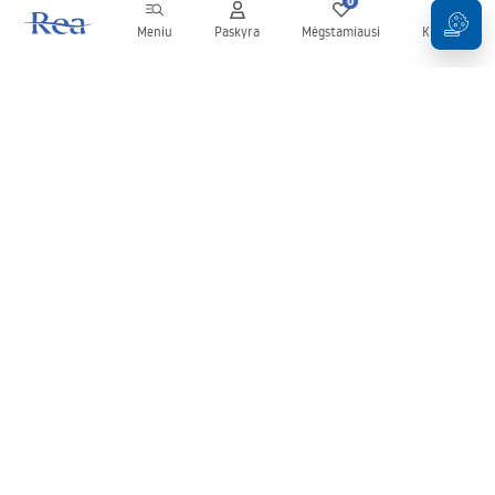
0
0
Meniu
Paskyra
Mėgstamiausi
Krepšelis
Naujienlaiškis
Sekite naujienas ir akcijas!
Prenumeruok
Įvesdami ir patvirtindami savo duomenis sutinkate gauti
naujienlaiškį pagal
Taisyklių
nuostatas.