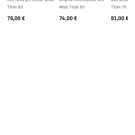
mėn., kitiems elementams – 24
Titan 60
Neox Titan 60
Titan 70
mėn
76,00 €
74,00 €
81,00 €