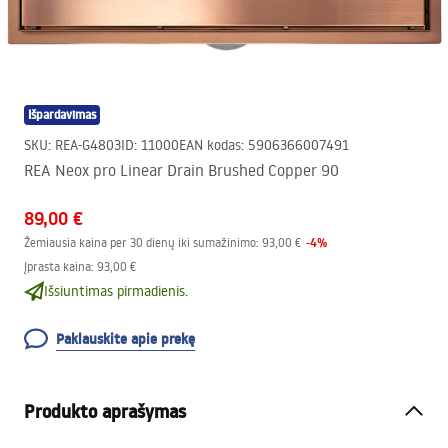
Išpardavimas
SKU
:
REA-G4803
ID
:
11000
EAN kodas
:
5906366007491
REA Neox pro Linear Drain Brushed Copper 90
89,00 €
-
4
%
Žemiausia kaina per 30 dienų iki sumažinimo:
93,00 €
Įprasta kaina
:
93,00 €
Išsiuntimas pirmadienis.
Paklauskite apie prekę
Produkto aprašymas