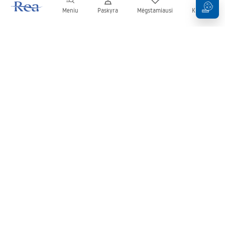
Meniu
Paskyra
Mėgstamiausi
Krepšelis
Naujienlaiškis
Sekite naujienas ir akcijas!
Prenumeruok
Įvesdami ir patvirtindami savo duomenis sutinkate gauti
naujienlaiškį pagal
Taisyklių
nuostatas.