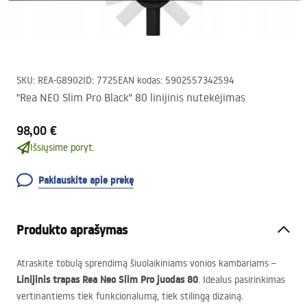
SKU
:
REA-G8902
ID
:
7725
EAN kodas
:
5902557342594
"Rea NEO Slim Pro Black" 80 linijinis nutekėjimas
98,00 €
Išsiųsime poryt.
Paklauskite apie prekę
Produkto aprašymas
Atraskite tobulą sprendimą šiuolaikiniams vonios kambariams –
Linijinis trapas Rea Neo Slim Pro juodas 80
. Idealus pasirinkimas
vertinantiems tiek funkcionalumą, tiek stilingą dizainą.