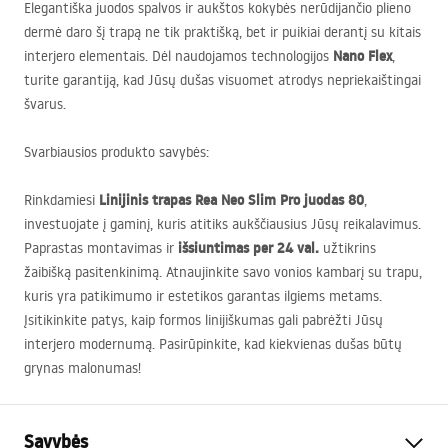
Elegantiška juodos spalvos ir aukštos kokybės nerūdijančio plieno
dermė daro šį trapą ne tik praktišką, bet ir puikiai derantį su kitais
Nano Flex
interjero elementais. Dėl naudojamos technologijos
,
turite garantiją, kad Jūsų dušas visuomet atrodys nepriekaištingai
švarus.
Svarbiausios produkto savybės:
Linijinis trapas Rea Neo Slim Pro juodas 80
Rinkdamiesi
,
investuojate į gaminį, kuris atitiks aukščiausius Jūsų reikalavimus.
išsiuntimas per 24 val.
Paprastas montavimas ir
užtikrins
žaibišką pasitenkinimą. Atnaujinkite savo vonios kambarį su trapu,
kuris yra patikimumo ir estetikos garantas ilgiems metams.
Įsitikinkite patys, kaip formos linijiškumas gali pabrėžti Jūsų
interjero modernumą. Pasirūpinkite, kad kiekvienas dušas būtų
grynas malonumas!
Savybės