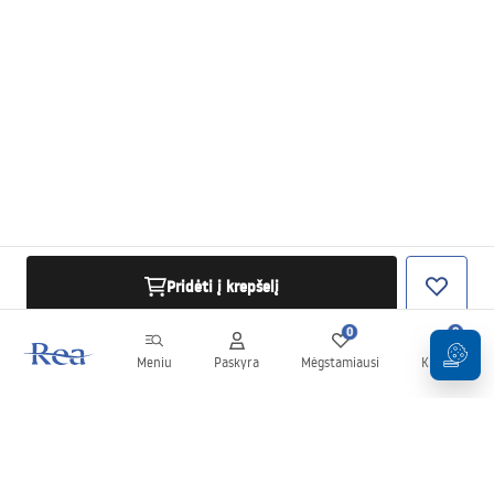
Pridėti į krepšelį
0
0
Meniu
Paskyra
Mėgstamiausi
Krepšelis
Naujienlaiškis
Sekite naujienas ir akcijas!