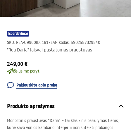
Išpardavimas
SKU
:
REA-U9900
ID
:
1617
EAN kodas
:
5902557329540
"Rea Daria" laisvai pastatomas praustuvas
249,00 €
Išsiųsime poryt.
Paklauskite apie prekę
Produkto aprašymas
Monolitinis praustuvas “Daria” – tai klasikinis pasiūlymas tiems,
kurie savo vonios kambario interjerui nori suteikti prabangos.