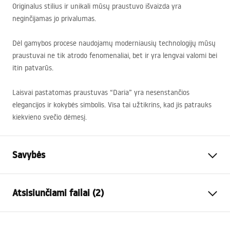
Originalus stilius ir unikali mūsų praustuvo išvaizda yra
neginčijamas jo privalumas.
Dėl gamybos procese naudojamų moderniausių technologijų mūsų
praustuvai ne tik atrodo fenomenaliai, bet ir yra lengvai valomi bei
itin patvarūs.
Laisvai pastatomas praustuvas “Daria” yra nesenstančios
elegancijos ir kokybės simbolis. Visa tai užtikrins, kad jis patrauks
kiekvieno svečio dėmesį.
Savybės
Montavimo būdas
Pastatoma
Atsisiunčiami failai (2)
Medžiaga
Sanitarinė keramika
Spalva
Balta
Garantijos sąlygos