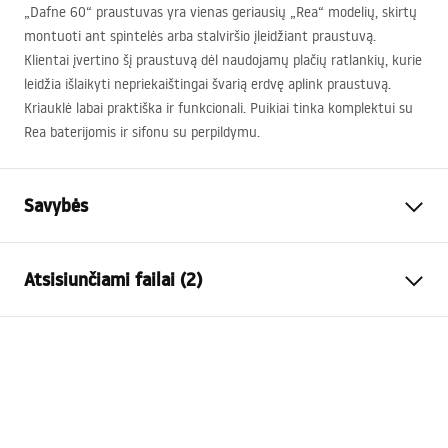
„Dafne 60“ praustuvas yra vienas geriausių „Rea“ modelių, skirtų
montuoti ant spintelės arba stalviršio įleidžiant praustuvą.
Klientai įvertino šį praustuvą dėl naudojamų plačių ratlankių, kurie
leidžia išlaikyti nepriekaištingai švarią erdvę aplink praustuvą.
Kriauklė labai praktiška ir funkcionali. Puikiai tinka komplektui su
Rea baterijomis ir sifonu su perpildymu.
Savybės
Montavimo būdas
Įleidžiama
Atsisiunčiami failai (2)
Medžiaga
Sanitarinė keramika
Spalva
Balta
Surinkimo instrukcija
Apdaila
Blizgus
Basin.pdf
Ilgis
620
mm
Plotis
470
mm
Garantijos sąlygos