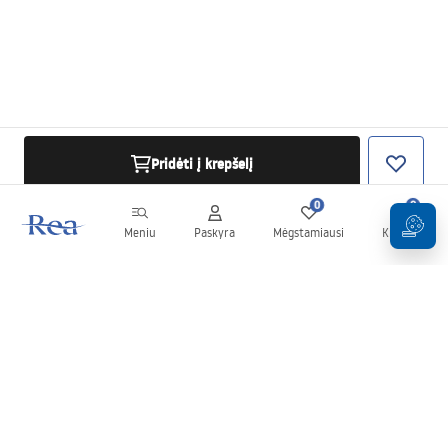
Pridėti į krepšelį
0
0
Meniu
Paskyra
Mėgstamiausi
Krepšelis
Naujienlaiškis
Sekite naujienas ir akcijas!