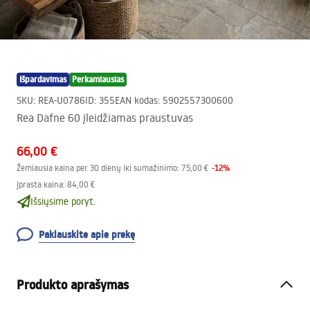
Išpardavimas
Perkamiausias
SKU
:
REA-U0786
ID
:
355
EAN kodas
:
5902557300600
Rea Dafne 60 įleidžiamas praustuvas
66,00 €
-
12
%
Žemiausia kaina per 30 dienų iki sumažinimo:
75,00 €
Įprasta kaina
:
84,00 €
Išsiųsime poryt.
Paklauskite apie prekę
Produkto aprašymas