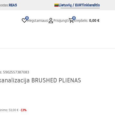
REA5
Lietuvių / EUR
Tinklaraštis
kodas:
0
0
0,00 €
Mėgstamiausi
Prisijungti
Krepšelis
:
s
:
5902557387083
s kanalizacija BRUSHED PLIENAS
-
13
%
inimo:
53,00 €