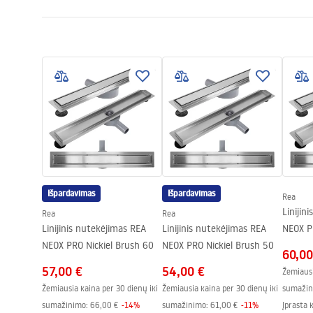
Drenažo ilgis (cm)
12x12
Surinkimo instrukcijos
Drenavimo medžiaga
AISI 304 nerū
LINEAR-2.pdf
Spalva
Šlifuotas pli
Viršelio tipas
vienpusis su
Talpa
0,45 l/s
Lukštas
Nano Flex
Garantija
Plieninei kon
elementams
Išpardavimas
Išpardavimas
Rea
Linijin
Rea
Rea
Linijinis nutekėjimas REA
Linijinis nutekėjimas REA
NEOX P
NEOX PRO Nickiel Brush 60
NEOX PRO Nickiel Brush 50
60,00
57,00 €
54,00 €
Žemiausi
Žemiausia kaina per 30 dienų iki
Žemiausia kaina per 30 dienų iki
sumažin
sumažinimo:
66,00 €
-
14
%
sumažinimo:
61,00 €
-
11
%
Įprasta 