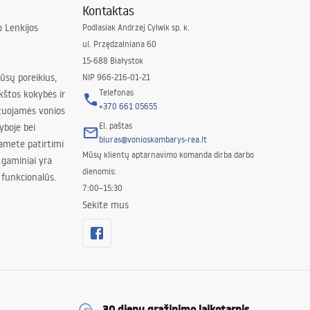
Kontaktas
 Lenkijos
Podlasiak Andrzej Cylwik sp. k.
ul. Przędzalniana 60
15-688 Białystok
jūsų poreikius,
NIP 966-216-01-21
Telefonas
kštos kokybės ir
+370 661 05655
izuojamės vonios
El. paštas
yboje bei
biuras@vonioskambarys-rea.lt
amete patirtimi
Mūsų klientų aptarnavimo komanda dirba darbo
 gaminiai yra
dienomis:
 funkcionalūs.
7:00–15:30
Sekite mus
30 dienų grąžinimo laikotarpis