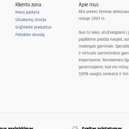
Kliento zona
Apie mus
REA prekės ženklas debiutavo
Mano paskyra
rinkoje 1993 m.
Užsakymų istorija
Grąžinkite produktus
Nuo to laiko, atsižvelgdami į 
Pateikite skundą
papildome pasiūlą naujais, au
madingais gaminiais. Special
ir virtuvės santechnikos gam
importavime. Remdamiesi ilg
garantuojame, kad visi mūsų
100% saugūs sveikatai ir itin
gus apsipirkimas
Greitas pristatymas