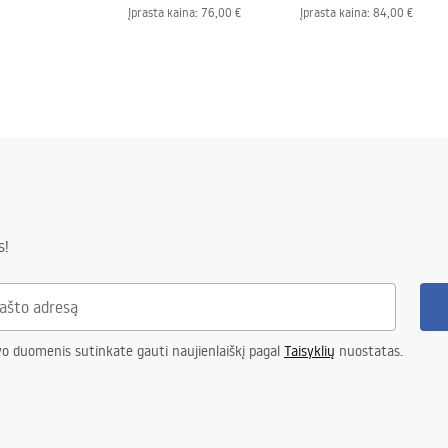
Įprasta kaina
:
76,00 €
Įprasta kaina
:
84,00 €
s!
vo duomenis sutinkate gauti naujienlaiškį pagal
Taisyklių
nuostatas.