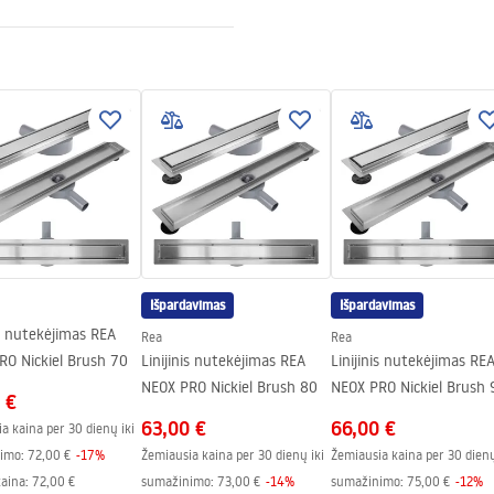
dijantis plienas
enas
 raštu
strukcijai – 120 mėn., kitiems
 – 24 mėn
Išpardavimas
Išpardavimas
is nutekėjimas REA
Rea
Rea
RO Nickiel Brush 70
Linijinis nutekėjimas REA
Linijinis nutekėjimas RE
NEOX PRO Nickiel Brush 80
NEOX PRO Nickiel Brush 
 €
63,00 €
66,00 €
a kaina per 30 dienų iki
imo:
72,00 €
-
17
%
Žemiausia kaina per 30 dienų iki
Žemiausia kaina per 30 dienų
kaina
:
72,00 €
sumažinimo:
73,00 €
-
14
%
sumažinimo:
75,00 €
-
12
%