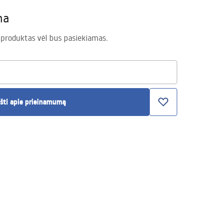
ma
 produktas vėl bus pasiekiamas.
šti apie prieinamumą