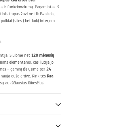
trapas Rea Cross Stal
iką ir funkcionalumą. Pagamintas iš
inis trapas žavi ne tik išvaizda,
puikiai įsilies į bet kokį interjero
:
120 mėnesių
antija. Siūlome net
iems elementams, kas liudija jo
24
imas – gaminį išsiųsime per
Rea
 nauja dušo erdve. Rinkitės
ūsų aukščiausius lūkesčius!