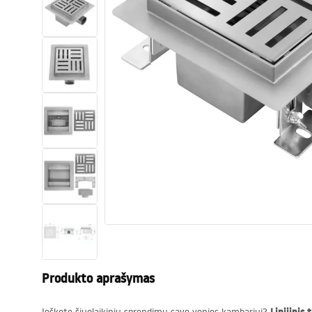
Tualetai
Praustuvas
Vonios ir ekranai
Vonios maišytuvai
Vonios dušai
Virtuvė
Vonios aksesuarai ir baldai
Produkto aprašymas