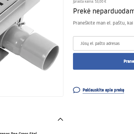
Įprasta kaina
:
53,00 €
Prekė neparduoda
Praneškite man el. paštu, kai
Jūsų el. pašto adresas
Prane
Paklauskite apie prekę