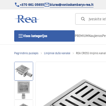
+370 661 05655
biuras@vonioskambarys-rea.lt
PREMIUM
Naujienos
Pe
Visos kategorijos
Pagrindinis puslapis
Linijiniai dušo kanalai
REA CROSS linijinis kan
Dušo kabinos
Dušo durys
Vonios dušo padėklai
Linijiniai dušo kanalai