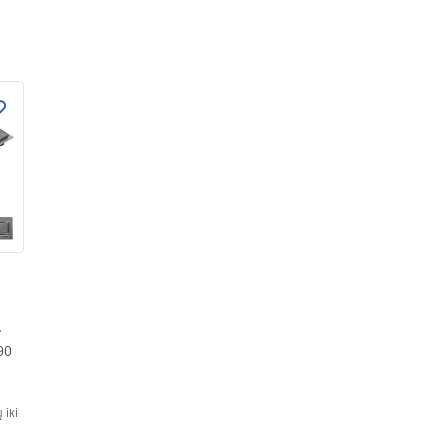
A
90
 iki