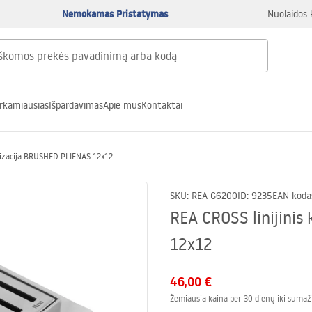
Nemokamas Pristatymas
Nuolaidos 
rkamiausias
Išpardavimas
Apie mus
Kontaktai
alizacija BRUSHED PLIENAS 12x12
SKU
:
REA-G6200
ID
:
9235
EAN koda
REA CROSS linijini
12x12
46,00 €
Žemiausia kaina per 30 dienų iki sumaž