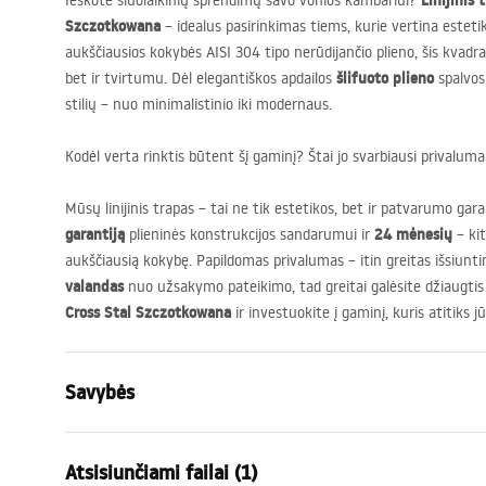
Linijinis 
Ieškote šiuolaikinių sprendimų savo vonios kambariui?
Szczotkowana
– idealus pasirinkimas tiems, kurie vertina estet
aukščiausios kokybės
AISI
304 tipo nerūdijančio plieno, šis kvadrat
šlifuoto plieno
bet ir tvirtumu. Dėl elegantiškos apdailos
spalvos 
stilių – nuo minimalistinio iki modernaus.
Kodėl verta rinktis būtent šį gaminį? Štai jo svarbiausi privalumai
Mūsų linijinis trapas – tai ne tik estetikos, bet ir patvarumo gar
garantiją
24 mėnesių
plieninės konstrukcijos sandarumui ir
– kit
aukščiausią kokybę. Papildomas privalumas – itin greitas išsiunt
valandas
nuo užsakymo pateikimo, tad greitai galėsite džiaugtis
Cross Stal Szczotkowana
ir investuokite į gaminį, kuris atitiks j
Savybės
Drenažo tipas
Kvadratas
Atsisiunčiami failai (1)
Sifono tipas
tiesus