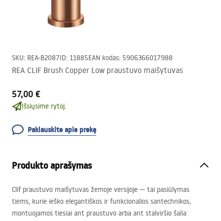
SKU
:
REA-B2087
ID
:
11885
EAN kodas
:
5906366017988
REA CLIF Brush Copper Low praustuvo maišytuvas
57,00 €
Išsiųsime rytoj.
Paklauskite apie prekę
Produkto aprašymas
Clif praustuvo maišytuvas žemoje versijoje — tai pasiūlymas
tiems, kurie ieško elegantiškos ir funkcionalios santechnikos,
montuojamos tiesiai ant praustuvo arba ant stalviršio šalia