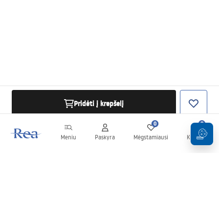
Pridėti į krepšelį
0
0
Meniu
Paskyra
Mėgstamiausi
Krepšelis
Naujienlaiškis
Sekite naujienas ir akcijas!