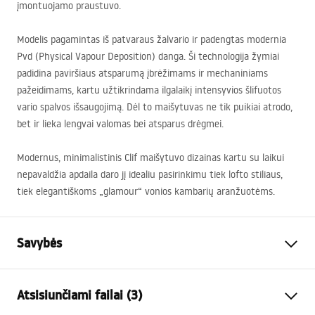
įmontuojamo praustuvo.
Modelis pagamintas iš patvaraus žalvario ir padengtas modernia
Pvd (Physical Vapour Deposition) danga. Ši technologija žymiai
padidina paviršiaus atsparumą įbrėžimams ir mechaniniams
pažeidimams, kartu užtikrindama ilgalaikį intensyvios šlifuotos
vario spalvos išsaugojimą. Dėl to maišytuvas ne tik puikiai atrodo,
bet ir lieka lengvai valomas bei atsparus drėgmei.
Modernus, minimalistinis Clif maišytuvo dizainas kartu su laikui
nepavaldžia apdaila daro jį idealiu pasirinkimu tiek lofto stiliaus,
tiek elegantiškoms „glamour“ vonios kambarių aranžuotėms.
Savybės
Baterijos Tipas
kriauklės
Atsisiunčiami failai (3)
Montavimo būdas
Pastatoma