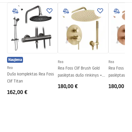
Spalva
Šlifuotas varis
Garantijos sąlygos
Snapelio tipas
Fiksuota
Warranty_Terms_and_Conditions_Faucets_-_5.pdf
Medžiaga
Žalvaris
Snapelio diapazonas
125
mm
Surinkimo instrukcija
Aukštis
205
mm
faucet.pdf
Dengimo technologija
PVD
Naujiena
Ryšio skersmuo
3/8 colio
Rea
Rea
Saugos informacija
Rea
Rea Foss Clif Brush Gold
Rea Foss Clif
Garantija
5 lat
Safety_Information_Faucets.pdf
Dušo komplektas Rea Foss
paslėptas dušo rinkinys +
paslėptas duš
Clif Titan
DĖŽUTĖ
DĖŽUTĖ
180,00 €
180,00 €
162,00 €