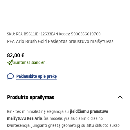
SKU
:
REA-B5611
ID
:
12633
EAN kodas
:
5906366019760
REA Arlo Brush Gold Paslėptas praustuvo maišytuvas
82,00 €
Siuntimas šiandien.
Paklauskite apie prekę
Produkto aprašymas
įleidžiamu praustuvo
Rinkitės minimalistinę eleganciją su
maišytuvu Rea Arlo
. Šis modelis yra šiuolaikinio dizaino
kvintesencija, jungianti griežtą geometriją su šiltu šlifuoto aukso