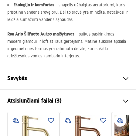
Ekologija ir komfortas
– snapelis užbaigtas aeratoriumi, kuris
prisotina vandens srovę oru. Dėl to srovė yra minkšta, netaškosi ir
leidžia sumažinti vandens sąnaudas.
Rea Arlo Šlifuoto Aukso maišytuvas
– puikus pasirinkimas
modern glamour ir loft stiliaus gerbėjams. Matinė auksinė apdaila
ir geometrinės formos yra rafinuota detalė, kuri sušildo
griežtesnius vonios kambario interjerus.
Savybės
Baterijos Tipas
kriauklės, vonios
Atsisiunčiami failai (3)
Montavimo būdas
Sieninė, Paslėpta sienoje
Spalva
Šlifuotas auksas
Surinkimo instrukcijos
Snapelio tipas
Fiksuota
Faucet.pdf
Medžiaga
Žalvaris