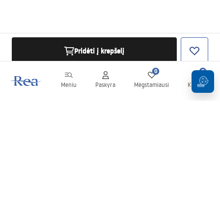
Pridėti į krepšelį
0
0
Meniu
Paskyra
Mėgstamiausi
Krepšelis
Naujienlaiškis
Sekite naujienas ir akcijas!
Prenumeruok