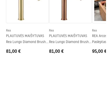
Snapelio diapazonas
200
mm
manual
Aukštis
110
mm
manual podt.pdf
Dengimo technologija
PVD
Ryšio skersmuo
1/2 colio
Rea
Rea
Rea
Garantijos sąlygos
PLAUTUVĖS MAIŠYTUVAS
PLAUTUVĖS MAIŠYTUVAS
REA Arcos Br
Warranty_Terms_and_Conditions_Faucets_-_5.pdf
Rea Lungo Diamond Brush
Rea Lungo Diamond Brush
Paslėptas pr
Gold aukšta
Copper aukšta
maišytuvas
81,00 €
81,00 €
95,00 €