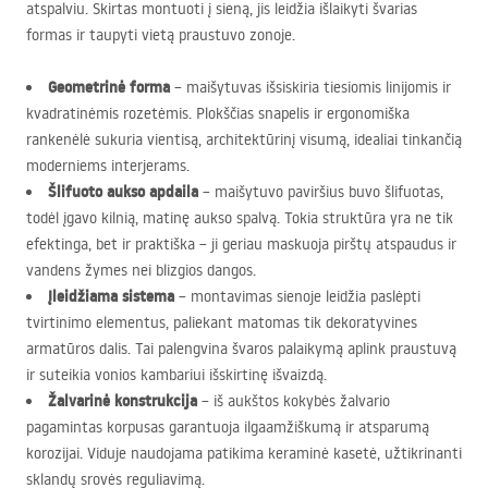
atspalviu. Skirtas montuoti į sieną, jis leidžia išlaikyti švarias
formas ir taupyti vietą praustuvo zonoje.
Geometrinė forma
– maišytuvas išsiskiria tiesiomis linijomis ir
kvadratinėmis rozetėmis. Plokščias snapelis ir ergonomiška
rankenėlė sukuria vientisą, architektūrinį visumą, idealiai tinkančią
moderniems interjerams.
Šlifuoto aukso apdaila
– maišytuvo paviršius buvo šlifuotas,
todėl įgavo kilnią, matinę aukso spalvą. Tokia struktūra yra ne tik
efektinga, bet ir praktiška – ji geriau maskuoja pirštų atspaudus ir
vandens žymes nei blizgios dangos.
Įleidžiama sistema
– montavimas sienoje leidžia paslėpti
tvirtinimo elementus, paliekant matomas tik dekoratyvines
armatūros dalis. Tai palengvina švaros palaikymą aplink praustuvą
ir suteikia vonios kambariui išskirtinę išvaizdą.
Žalvarinė konstrukcija
– iš aukštos kokybės žalvario
pagamintas korpusas garantuoja ilgaamžiškumą ir atsparumą
korozijai. Viduje naudojama patikima keraminė kasetė, užtikrinanti
sklandų srovės reguliavimą.