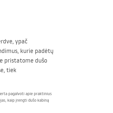
erdve, ypač
endimus, kurie padėtų
je pristatome dušo
e, tiek
erta pagalvoti apie praktinius
as, kaip įrengti dušo kabiną