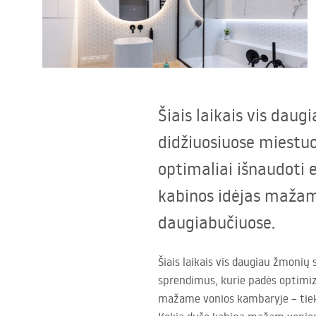
Tualetai
Praustuvas
Vonios ir ekranai
Šiais laikais vis dau
didžiuosiuose miestuo
Vonios maišytuvai
optimaliai išnaudoti 
Vonios dušai
kabinos idėjas mažam 
daugiabučiuose.
Virtuvė
Vonios aksesuarai ir baldai
Šiais laikais vis daugiau žmonių
sprendimus, kurie padės optimiz
mažame vonios kambaryje – tiek 