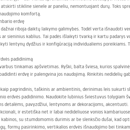
atskirti stikline sienele ar paneliu, nemontuojant durų. Toks sp
 naudojimo komfortą.
mbario erdvę
dažnai riboja daiktų laikymo galimybes. Todėl verta išnaudoti ve
ar sieninius kablius. Tai padės išlaikyti tvarką ir kartu padarys 
ikyti lentynų dydžius ir konfigūraciją individualiems poreikiams. 
erdvės padidinimą
varbus tinkamas apšvietimas. Ryški, balta šviesa, kurios spalv
 padidinti erdvę ir palengvina jos naudojimą. Rinkitės nedidelių ga
kaip pagrindinis, taškinis ar ambientinis, derinimas leis sukurti sl
inio erdvės padidinimo. Naudokite lubinius šviestuvus tolygiam šv
ms detalėms, pavyzdžiui, lentynoms ar dekoracijoms, akcentuoti.
kcionali, ir estetiška net ir labai nedideliuose vonios kambariuose
 kabinos, su stumdomomis durimis ar be slenksčio dušai, kad op
ų, formų pasirinkimo, vertikalios erdvės išnaudojimo bei tinkam