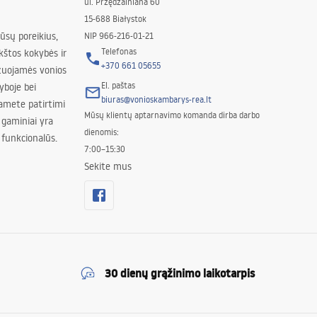
ul. Przędzalniana 60
15-688 Białystok
jūsų poreikius,
NIP 966-216-01-21
Telefonas
kštos kokybės ir
+370 661 05655
izuojamės vonios
El. paštas
yboje bei
biuras@vonioskambarys-rea.lt
amete patirtimi
Mūsų klientų aptarnavimo komanda dirba darbo
 gaminiai yra
dienomis:
 funkcionalūs.
7:00–15:30
Sekite mus
30 dienų grąžinimo laikotarpis