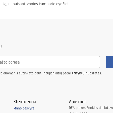
vietą, nepaisant vonios kambario dydžio!
s!
vo duomenis sutinkate gauti naujienlaiškį pagal
Taisyklių
nuostatas.
Kliento zona
Apie mus
REA prekės ženklas debiutavo
Mano paskyra