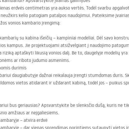
 kambariui? Apsvarstykite įvairias galimybes
nas erdvės centimetras yra aukso vertės. Todėl svarbu apgalvotai
 ir neužkirs kelio patogiam patalpos naudojimui. Pateiksime įvairi
ažos vonios kambario įrengimą:
ambarių su kabina išeičių – kampiniai modeliai. Dėl savo konstrukc
os kampus. Jie projektuojami atsižvelgiant į naudojimo patogumą.
 riziką aptaškyti likusią vonios dalį. Be to, daugelyje modelių yr
onėms ar riboto judumo asmenims.
omis durimis
ui daugiabutyje dažnai reikalauja įrengti stumdomas duris. Skirt
domos vietos atidarant ir uždarant kabiną, todėl jos – puikus
i bus geriausias? Apsvarstykite be slenksčio dušą, kuris ne tik 
snio amžiaus ar neįgaliesiems.
ambaryje – atvira erdvė
mbaryje – dar vienas sprendimas norintiems sutaupyti vietos ir