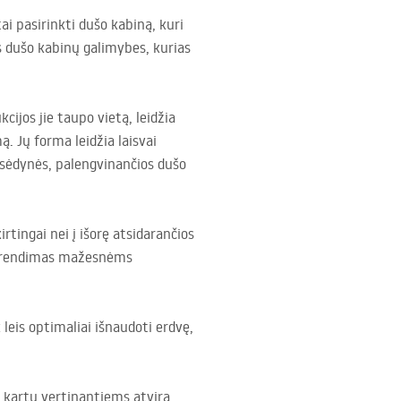
 pasirinkti dušo kabiną, kuri
as dušo kabinų galimybes, kurias
ijos jie taupo vietą, leidžia
 Jų forma leidžia laisvai
a sėdynės, palengvinančios dušo
ingai nei į išorę atsidarančios
 sprendimas mažesnėms
leis optimaliai išnaudoti erdvę,
 kartu vertinantiems atvirą