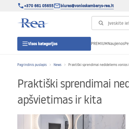
+370 661 05655
biuras@vonioskambarys-rea.lt
PREMIUM
Naujienos
Pe
Visos kategorijos
Pagrindinis puslapis
News
Praktiški sprendimai nedideliems vonios
Dušo kabinos
Praktiški sprendimai ne
Dušo durys
apšvietimas ir kita
Vonios dušo padėklai
Linijiniai dušo kanalai