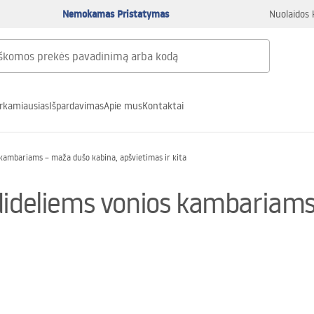
Nemokamas Pristatymas
Nuolaidos 
rkamiausias
Išpardavimas
Apie mus
Kontaktai
 kambariams – maža dušo kabina, apšvietimas ir kita
dideliems vonios kambariams