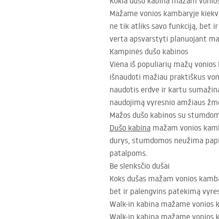
Kokia dušo kabina mažam vonios
Mažame vonios kambaryje kiekvie
ne tik atliks savo funkciją, bet
verta apsvarstyti planuojant m
Kampinės dušo kabinos
Viena iš populiarių mažų vonios k
išnaudoti mažiau praktiškus voni
naudotis erdve ir kartu sumažina
naudojimą vyresnio amžiaus žm
Mažos dušo kabinos su stumdom
Dušo kabina
mažam vonios kambari
durys, stumdomos neužima papil
patalpoms.
Be slenksčio dušai
Koks dušas mažam vonios kambariu
bet ir palengvins patekimą vyre
Walk-in kabina mažame vonios k
Walk-in kabina mažame vonios ka