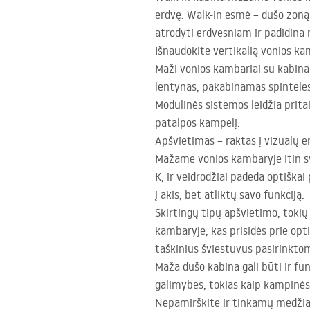
erdvę. Walk-in esmė – dušo zoną 
atrodyti erdvesniam ir padidina
Išnaudokite vertikalią vonios ka
Maži vonios kambariai su kabina 
lentynas, pakabinamas spinteles 
Modulinės sistemos leidžia prita
patalpos kampelį.
Apšvietimas – raktas į vizualų 
Mažame vonios kambaryje itin s
K, ir veidrodžiai padeda optiškai
į akis, bet atliktų savo funkciją.
Skirtingų tipų apšvietimo, tokių 
kambaryje, kas prisidės prie opt
taškinius šviestuvus pasirinkto
Maža dušo kabina gali būti ir fun
galimybes, tokias kaip kampinės
Nepamirškite ir tinkamų medžiag