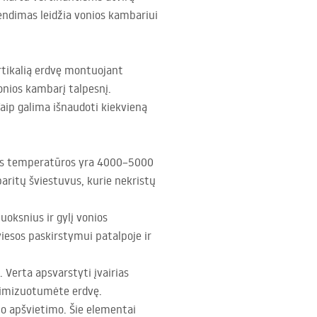
rendimas leidžia vonios kambariui
rtikalią erdvę montuojant
vonios kambarį talpesnį.
Taip galima išnaudoti kiekvieną
inės temperatūros yra 4000–5000
baritų šviestuvus, kurie nekristų
uoksnius ir gylį vonios
iesos paskirstymui patalpoje ir
. Verta apsvarstyti įvairias
timizuotumėte erdvę.
o apšvietimo. Šie elementai