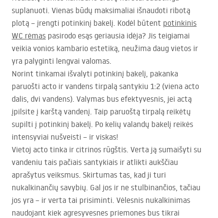
suplanuoti. Vienas būdų maksimaliai išnaudoti ribotą
plotą – įrengti potinkinį bakelį. Kodėl būtent
potinkinis
WC rėmas
pasirodo esąs geriausia idėja? Jis teigiamai
veikia vonios kambario estetiką, neužima daug vietos ir
yra palyginti lengvai valomas.
Norint tinkamai išvalyti potinkinį bakelį, pakanka
paruošti acto ir vandens tirpalą santykiu 1:2 (viena acto
dalis, dvi vandens). Valymas bus efektyvesnis, jei actą
įpilsite į karštą vandenį. Taip paruoštą tirpalą reikėtų
supilti į potinkinį bakelį. Po kelių valandų bakelį reikės
intensyviai nušveisti – ir viskas!
Vietoj acto tinka ir citrinos rūgštis. Verta ją sumaišyti su
vandeniu tais pačiais santykiais ir atlikti aukščiau
aprašytus veiksmus. Skirtumas tas, kad ji turi
nukalkinančių savybių. Gal jos ir ne stulbinančios, tačiau
jos yra – ir verta tai prisiminti. Vėlesnis nukalkinimas
naudojant kiek agresyvesnes priemones bus tikrai