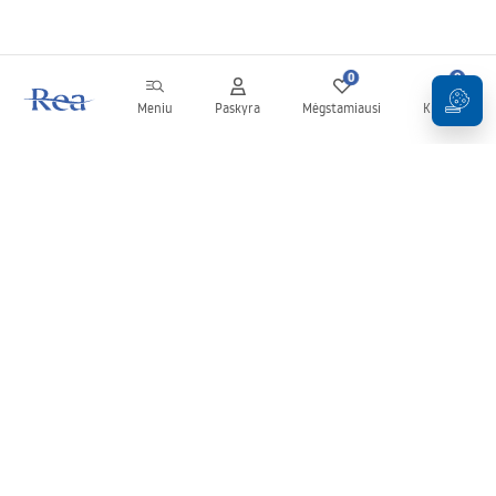
0
0
Meniu
Paskyra
Mėgstamiausi
Krepšelis
Naujienlaiškis
Sekite naujienas ir akcijas!
Prenumeruok
Įvesdami ir patvirtindami savo duomenis sutinkate gauti
naujienlaiškį pagal
Taisyklių
nuostatas.