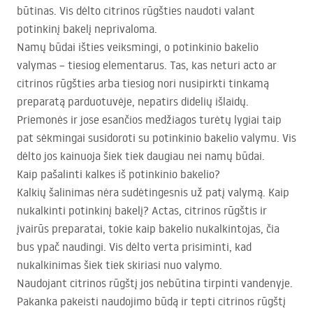
būtinas. Vis dėlto citrinos rūgšties naudoti valant
potinkinį bakelį neprivaloma.
Namų būdai išties veiksmingi, o potinkinio bakelio
valymas – tiesiog elementarus. Tas, kas neturi acto ar
citrinos rūgšties arba tiesiog nori nusipirkti tinkamą
preparatą parduotuvėje, nepatirs didelių išlaidų.
Priemonės ir jose esančios medžiagos turėtų lygiai taip
pat sėkmingai susidoroti su potinkinio bakelio valymu. Vis
dėlto jos kainuoja šiek tiek daugiau nei namų būdai.
Kaip pašalinti kalkes iš potinkinio bakelio?
Kalkių šalinimas nėra sudėtingesnis už patį valymą. Kaip
nukalkinti potinkinį bakelį? Actas, citrinos rūgštis ir
įvairūs preparatai, tokie kaip bakelio nukalkintojas, čia
bus ypač naudingi. Vis dėlto verta prisiminti, kad
nukalkinimas šiek tiek skiriasi nuo valymo.
Naudojant citrinos rūgštį jos nebūtina tirpinti vandenyje.
Pakanka pakeisti naudojimo būdą ir tepti citrinos rūgštį