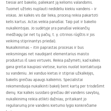
tiesiai ant bakelio, paliekant ją kelioms valandoms.
Tuomet užteks nuplauti nedideliu kiekiu vandens – ir
viskas. Jei kalkės vis dar lieka, procesą reikia pakartoti
kelis kartus. Actas veikia panašiai. Taip pat ir bakelio
nukalkintojas. Jo sudėtyje yra panašiai veikiančių
medžiagų (ar net tų pačių, t. y. citrinos rūgštis ir jos
veikimą stiprinantys priedai).
Nukalkinimas – itin paprastas procesas ir bus
veiksmingas net naudojant elementarius maisto
produktus iš savo virtuvės. Reikia pažymėti, kad kalkės
gana greitai kaupiasi vietose, kurios nuolat kontaktuoja
su vandeniu. Jei vanduo kietas ir stipriai užkalkėjęs,
bakelis greičiau apaugs kalkėmis. Specialistai
rekomenduoja nukalkinti bakelį bent kartą per trisdešimt
dienų. Kai kalkės susidaro greičiau dėl vandens savybių,
nukalkinimą reikia atlikti dažniau, pritaikant jo
reguliarumą prie vandens kietumo lygio konkrečiame