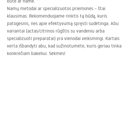
bute ar name.
Namų metodai ar specializuotos priemonės – štai
klausimas. Rekomenduojame rinktis tą būdą, kuris
patogesnis, nes apie efektyvumą spręsti sudėtinga. Abu
variantai (actas/citrinos rūgštis su vandeniu arba
specializuoti preparatai) yra vienodai veiksmingi. Kartais
verta išbandyti abu, kad sužinotumėte, kuris geriau tinka
konkrečiam bakeliui. Sėkmės!