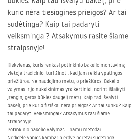
būklės. Kaip tad išvalyti bakelį, prie
kurio nėra tiesioginės prieigos? Ar tai
sudėtinga? Kaip tai padaryti
veiksmingai? Atsakymus rasite šiame
straipsnyje!
Kiekvienas, kuris renkasi potinkinio bakelio montavimą
vietoje tradicinio, turi žinoti, kad jam reikia ypatingos
priežiūros. Ne naudojimo metu, o priežiūros. Bakelio
valymas ir jo nukalkinimas yra kertiniai, norint išlaikyti
įrenginį geros būklės daugelį metų. Kaip tad išvalyti
bakelį, prie kurio fiziškai nėra prieigos? Ar tai sunku? Kaip
tai padaryti veiksmingai? Atsakymus rasi šiame
straipsnyje!
Potinkinio bakelio valymas – namų metodai
Nedidelę vonios kambario erdvę neretai sudėtinga