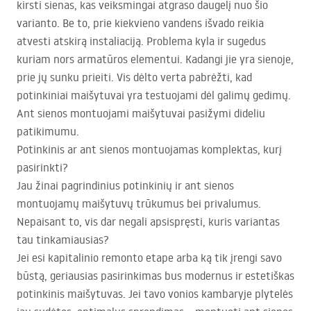
kirsti sienas, kas veiksmingai atgraso daugelį nuo šio
varianto. Be to, prie kiekvieno vandens išvado reikia
atvesti atskirą instaliaciją. Problema kyla ir sugedus
kuriam nors armatūros elementui. Kadangi jie yra sienoje,
prie jų sunku prieiti. Vis dėlto verta pabrėžti, kad
potinkiniai maišytuvai yra testuojami dėl galimų gedimų.
Ant sienos montuojami maišytuvai pasižymi dideliu
patikimumu.
Potinkinis ar ant sienos montuojamas komplektas, kurį
pasirinkti?
Jau žinai pagrindinius potinkinių ir ant sienos
montuojamų maišytuvų trūkumus bei privalumus.
Nepaisant to, vis dar negali apsispręsti, kuris variantas
tau tinkamiausias?
Jei esi kapitalinio remonto etape arba ką tik įrengi savo
būstą, geriausias pasirinkimas bus modernus ir estetiškas
potinkinis maišytuvas. Jei tavo vonios kambaryje plytelės