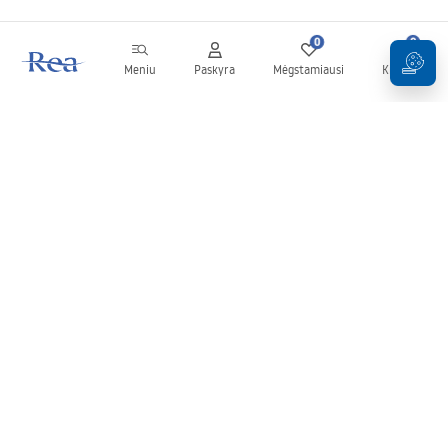
0
0
Meniu
Paskyra
Mėgstamiausi
Krepšelis
Naujienlaiškis
Sekite naujienas ir akcijas!
Prenumeruok
Įvesdami ir patvirtindami savo duomenis sutinkate gauti
naujienlaiškį pagal
Taisyklių
nuostatas.