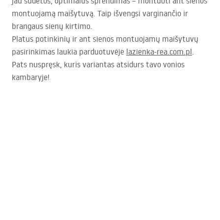
jau sudėtos, optimalus sprendimas – montuoti ant sienos
montuojamą maišytuvą. Taip išvengsi varginančio ir
brangaus sienų kirtimo.
Platus potinkinių ir ant sienos montuojamų maišytuvų
pasirinkimas laukia parduotuvėje
lazienka-rea.com.pl
.
Pats nuspręsk, kuris variantas atsidurs tavo vonios
kambaryje!