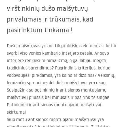
virštinkinių dušo maišytuvų
privalumais ir trūkumais, kad
pasirinktum tinkamai!
Dušo maišytuvas yra ne tik praktiškas elementas, bet ir
svarbi viso vonios kambario interjero detalė. Ar savo
interjere renkiesi minimalizmą, o gal labiau mėgsti
tradicinius sprendimus? Pagrindinis kriterijus, kuriuo
vadovaujiesi pirkdamas, yra kaina ar dizainas? Veiksnių,
lemiančių sprendimą dėl dušo maišytuvo, yra daug.
Susipažink su potinkinių ir ant sienos montuojamų
maišytuvų pliusais bei minusais ir pasirink teisingai!
Potinkiniai ir ant sienos montuojami maišytuvai –
skirtumai
Šiuo metu ant sienos montuojami maišytuvai yra
populiaresni už jų potinkinius atitikmenis. Tai labiau