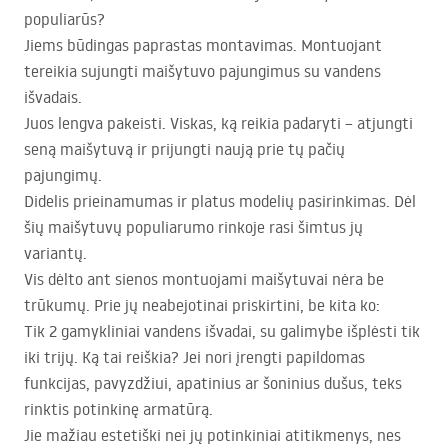
populiarūs?
Jiems būdingas paprastas montavimas. Montuojant
tereikia sujungti maišytuvo pajungimus su vandens
išvadais.
Juos lengva pakeisti. Viskas, ką reikia padaryti – atjungti
seną maišytuvą ir prijungti naują prie tų pačių
pajungimų.
Didelis prieinamumas ir platus modelių pasirinkimas. Dėl
šių maišytuvų populiarumo rinkoje rasi šimtus jų
variantų.
Vis dėlto ant sienos montuojami maišytuvai nėra be
trūkumų. Prie jų neabejotinai priskirtini, be kita ko:
Tik 2 gamykliniai vandens išvadai, su galimybe išplėsti tik
iki trijų. Ką tai reiškia? Jei nori įrengti papildomas
funkcijas, pavyzdžiui, apatinius ar šoninius dušus, teks
rinktis potinkinę armatūrą.
Jie mažiau estetiški nei jų potinkiniai atitikmenys, nes