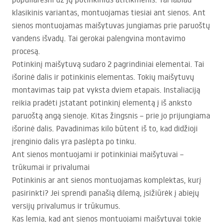
klasikinis variantas, montuojamas tiesiai ant sienos. Ant
sienos montuojamas maišytuvas jungiamas prie paruoštų
vandens išvadų. Tai gerokai palengvina montavimo
procesą.
Potinkinį maišytuvą sudaro 2 pagrindiniai elementai. Tai
išorinė dalis ir potinkinis elementas. Tokių maišytuvų
montavimas taip pat vyksta dviem etapais. Instaliaciją
reikia pradėti įstatant potinkinį elementą į iš anksto
paruoštą angą sienoje. Kitas žingsnis – prie jo prijungiama
išorinė dalis. Pavadinimas kilo būtent iš to, kad didžioji
įrenginio dalis yra paslėpta po tinku.
Ant sienos montuojami ir potinkiniai maišytuvai –
trūkumai ir privalumai
Potinkinis ar ant sienos montuojamas komplektas, kurį
pasirinkti? Jei sprendi panašią dilemą, įsižiūrėk į abiejų
versijų privalumus ir trūkumus.
Kas lemia, kad ant sienos montuojami maišytuvai tokie