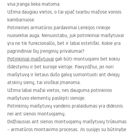
visa įranga lieka matoma.
Užima daugiau vietos, o tai ypač svarbu mažose vonios
kambariuose.
Potinkinės armatūros pardavimai Lenkijos rinkoje
nuosekliai auga. Nenuostabu, juk potinkiniai maišytuvai
yra ne tik funkcionalūs, bet ir labai estetiški. Kokie yra
pagrindiniai šių įrenginių privalumai?
Potinkiniai maišytuvai
gali būti montuojami bet kokiu
išdėstymu ir bet kurioje vietoje. Pavyzdžiui, jei nori
maišytuvą ir lietaus dušo galvą sumontuoti ant dviejų
atskirų sienų, tai visiškai įmanoma.
Užima labai mažai vietos, nes dauguma potinkinio
maišytuvo elementų paslėpti sienoje.
Potinkinių maišytuvų vandens pralaidumas yra didesnis
nei ant sienos montuojamų.
Didžiausias ant sienos montuojamų maišytuvų trūkumas
– armatūros montavimo procesas. Jis susijęs su būtinybe