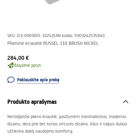
SKU
:
ZLE-09030
ID
:
10252
EAN kodas
:
5903242535840
Plieninė kriauklė RUSSEL 110 BRUSH NICKEL
284,00 €
Išsiųsime poryt.
Paklauskite apie prekę
Produkto aprašymas
Nerūdijančio plieno kriauklė, pasižyminti minimalistiniu, moderniu
dizainu, dera prie bet kurios virtuvės dizaino. Gilus ir talpus dubuo
užtikrina didelį naudojimo komfortą.