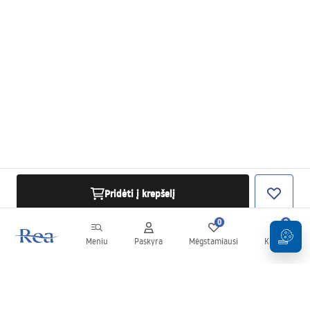
Pridėti į krepšelį
0
0
Meniu
Paskyra
Mėgstamiausi
Krepšelis
Naujienlaiškis