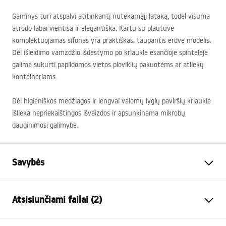
Gaminys turi atspalvį atitinkantį nutekamąjį lataką, todėl visuma
atrodo labai vientisa ir elegantiška. Kartu su plautuve
komplektuojamas sifonas yra praktiškas, taupantis erdvę modelis.
Dėl išleidimo vamzdžio išdėstymo po kriaukle esančioje spintelėje
galima sukurti papildomos vietos ploviklių pakuotėms ar atliekų
konteineriams.
Dėl higieniškos medžiagos ir lengvai valomų lygių paviršių kriauklė
išlieka nepriekaištingos išvaizdos ir apsunkinama mikrobų
dauginimosi galimybė.
Savybės
Kriauklės ilgis
480
mm
Atsisiunčiami failai (2)
Kriauklės plotis
500
mm
Kriauklės kameros gylis
200
mm