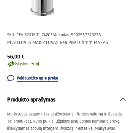
SKU
:
REA-B2016
ID
:
7420
EAN kodas
:
5902557370276
PLAUTUVĖS MAIŠYTUVAS Rea Pixel Chrom MAŽAS
56,00 €
Išsiųsime rytoj.
Paklauskite apie prekę
Produkto aprašymas
Maišytuvas pagamintas atsižvelgiant į funkcionalumą ir išvaizdą.
Tai produktas, kuris puikiai užpildys jūsų vonios kambario erdvę,
išlaikydamas tobulą interjero išvaizdą ir estetiką. Maišytuvas