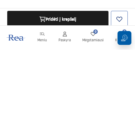
Pridėti į krepšelį
0
0
Meniu
Paskyra
Mėgstamiausi
Krepšelis
Naujienlaiškis
Sekite naujienas ir akcijas!
Prenumeruok
Įvesdami ir patvirtindami savo duomenis sutinkate gauti