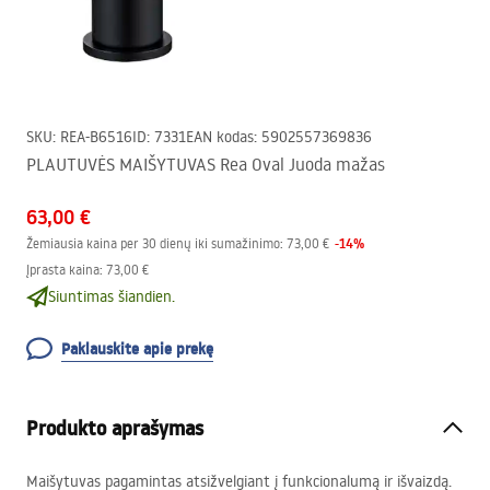
SKU
:
REA-B6516
ID
:
7331
EAN kodas
:
5902557369836
PLAUTUVĖS MAIŠYTUVAS Rea Oval Juoda mažas
63,00 €
-
14
%
Žemiausia kaina per 30 dienų iki sumažinimo:
73,00 €
Įprasta kaina
:
73,00 €
Siuntimas šiandien.
Paklauskite apie prekę
Produkto aprašymas
Maišytuvas pagamintas atsižvelgiant į funkcionalumą ir išvaizdą.