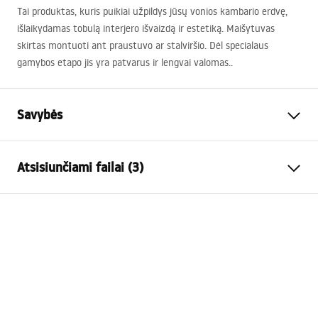
Tai produktas, kuris puikiai užpildys jūsų vonios kambario erdvę,
išlaikydamas tobulą interjero išvaizdą ir estetiką. Maišytuvas
skirtas montuoti ant praustuvo ar stalviršio. Dėl specialaus
gamybos etapo jis yra patvarus ir lengvai valomas..
Savybės
Baterijos Tipas
kriauklės
Atsisiunčiami failai (3)
Montavimo būdas
Pastatoma
Spalva
Juoda
Garantijos sąlygos
Snapelio tipas
Fiksuota
Warranty_Terms_and_Conditions_Faucets_-_5.pdf
Medžiaga
Žalvaris
Snapelio diapazonas
125
mm
Surinkimo instrukcija
Aukštis
180
mm
faucet.pdf
Dengimo technologija
Electroplating