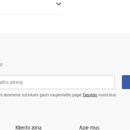
tijos sąlygos
nty_Terms_and_Conditions_
ories_-_24.pdf
s!
vo duomenis sutinkate gauti naujienlaiškį pagal
Taisyklių
nuostatas.
Kliento zona
Apie mus