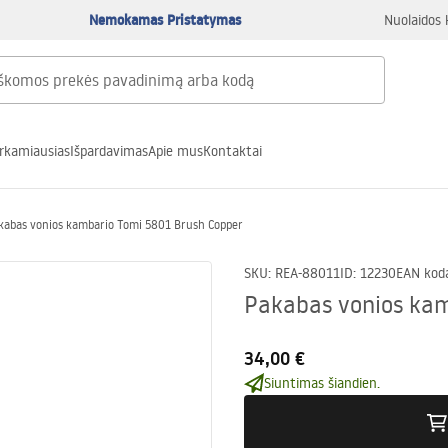
Nemokamas Pristatymas
Nuolaidos 
rkamiausias
Išpardavimas
Apie mus
Kontaktai
kabas vonios kambario Tomi 5801 Brush Copper
SKU
:
REA-88011
ID
:
12230
EAN kod
Pakabas vonios kam
34,00 €
Siuntimas šiandien.