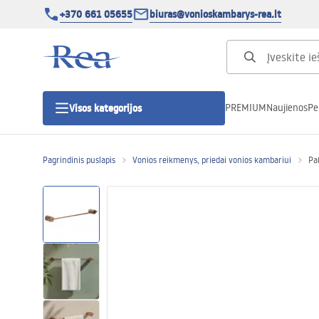
+370 661 05655
biuras@vonioskambarys-rea.lt
PREMIUM
Naujienos
Pe
Visos kategorijos
Pagrindinis puslapis
Vonios reikmenys, priedai vonios kambariui
Pa
Dušo kabinos
Dušo durys
Vonios dušo padėklai
Linijiniai dušo kanalai