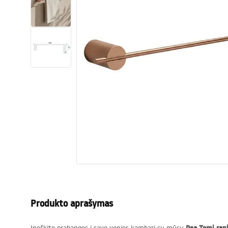
Tualetai
Praustuvas
Vonios ir ekranai
Vonios maišytuvai
Vonios dušai
Virtuvė
Vonios aksesuarai ir baldai
Produkto aprašymas