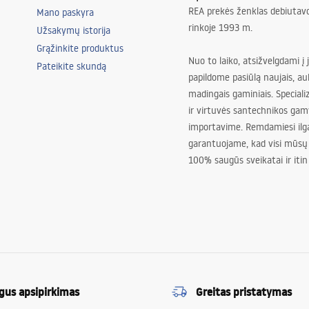
REA prekės ženklas debiutavo
Mano paskyra
rinkoje 1993 m.
Užsakymų istorija
Grąžinkite produktus
Nuo to laiko, atsižvelgdami į 
Pateikite skundą
papildome pasiūlą naujais, au
madingais gaminiais. Special
ir virtuvės santechnikos gam
importavime. Remdamiesi ilg
garantuojame, kad visi mūsų
100% saugūs sveikatai ir itin
gus apsipirkimas
Greitas pristatymas