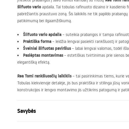
Rea Tomi rank
Įneškite prabangos į savo vonios kambarį su mūsų
šlifuoto vario
apdaila. Tai tobulas rafinuoto dizaino ir kasdienio 
pabrėžiantis praustuvo zoną. Šis laikiklis ne tik papildo prabangų i
patikimumą bei ilgaamžiškumą.
Šlifuoto vario apdaila
– suteikia prabangos ir tampa rafinuota
Praktiška forma
– leidžia lengvai pasiekti rankšluostį ir patogi
Švelniai šlifuotas paviršius
– labai lengvai valomas, todėl išla
Paslėptas montavimas
– estetiškas tvirtinimas prie sienos 
elegantišką efektą.
Rea Tomi rankšluosčių laikiklis
– tai pasirinkimas tiems, kurie v
Tobulas kiekvienoje detalėje, jis bus praktiška ir stilinga jūsų v
konstrukcijos ir lengvo montavimo jis užtikrins patogumą ir pa
Savybės
Spalva
Šlifuotas va