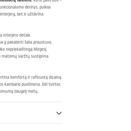
šluosčių laikikliu
, kurio paviršius –
funkcionalumo derinys, puikiai
nterjerą, bet ir užtikrina
 interjero detale.
ai jį pakabinti šalia praustuvo.
iko nepriekaištingą blizgesį.
be matomų varžtų sustiprina
ertina komfortą ir rafinuotą dizainą.
onios kambario puošmena. Dėl tvirtos
tikimumą daugelį metų.
ris