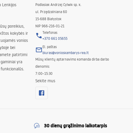
 Lenkijos
Podlasiak Andrzej Cylwik sp. k.
ul. Przędzalniana 60
15-688 Białystok
jūsų poreikius,
NIP 966-216-01-21
Telefonas
kštos kokybės ir
+370 661 05655
izuojamės vonios
El. paštas
yboje bei
biuras@vonioskambarys-rea.lt
amete patirtimi
Mūsų klientų aptarnavimo komanda dirba darbo
 gaminiai yra
dienomis:
 funkcionalūs.
7:00–15:30
Sekite mus
30 dienų grąžinimo laikotarpis