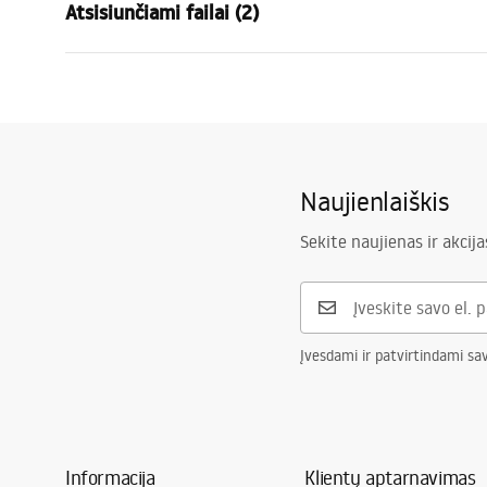
Atsisiunčiami failai (2)
Medžiaga
Metalas
Montavimo būdas
Prisukamas
Saugos informacija
Garan
Plotis
600
mm
WARUNKI_BEZPIECZENSTWA_AKCE
Warra
Aukštis
30
mm
SORIA_LAZIENKOWE.pdf
Access
Gylis
60
mm
Naujienlaiškis
Serija
Tomi
Garantija
24 mėnesių
Sekite naujienas ir akcija
Įvesdami ir patvirtindami sa
Informacija
Klientų aptarnavimas