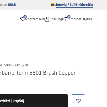
REA5
Lietuvių / EUR
Tinklaraštis
kodas:
0
0
0,00 €
Mėgstamiausi
Prisijungti
Krepšelis
:
as
:
5906366017230
bario Tomi 5801 Brush Copper
Pridėti į krepšelį