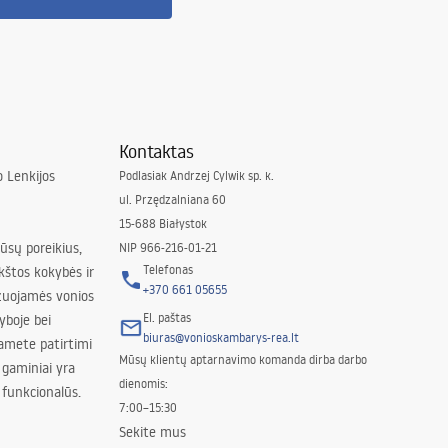
Kontaktas
 Lenkijos
Podlasiak Andrzej Cylwik sp. k.
ul. Przędzalniana 60
15-688 Białystok
jūsų poreikius,
NIP 966-216-01-21
Telefonas
kštos kokybės ir
+370 661 05655
izuojamės vonios
El. paštas
yboje bei
biuras@vonioskambarys-rea.lt
amete patirtimi
Mūsų klientų aptarnavimo komanda dirba darbo
 gaminiai yra
dienomis:
 funkcionalūs.
7:00–15:30
Sekite mus