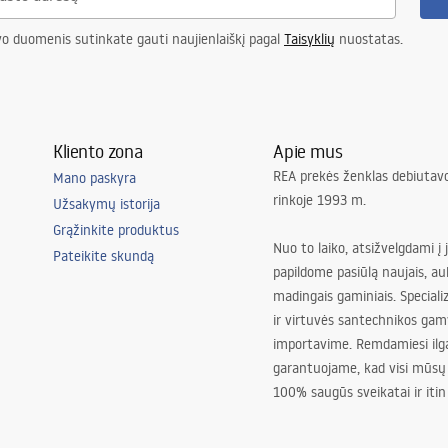
vo duomenis sutinkate gauti naujienlaiškį pagal
Taisyklių
nuostatas.
Kliento zona
Apie mus
REA prekės ženklas debiutavo
Mano paskyra
rinkoje 1993 m.
Užsakymų istorija
Grąžinkite produktus
Nuo to laiko, atsižvelgdami į 
Pateikite skundą
papildome pasiūlą naujais, au
madingais gaminiais. Special
ir virtuvės santechnikos gam
importavime. Remdamiesi ilg
garantuojame, kad visi mūsų
100% saugūs sveikatai ir itin