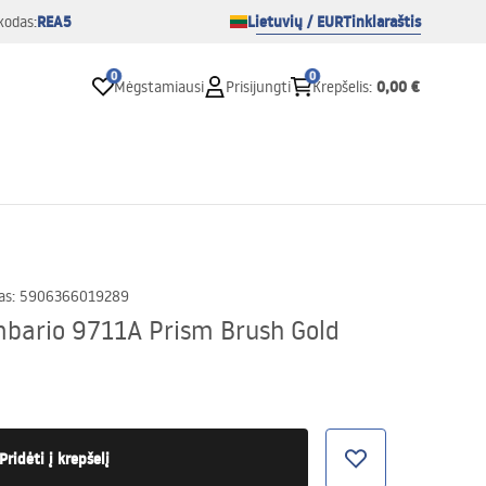
REA5
Lietuvių / EUR
Tinklaraštis
kodas:
0
0
0,00 €
Mėgstamiausi
Prisijungti
Krepšelis
:
as
:
5906366019289
bario 9711A Prism Brush Gold
Pridėti į krepšelį