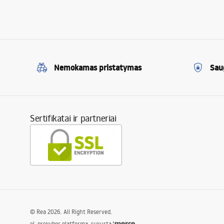
Nemokamas pristatymas
Sau
Sertifikatai ir partneriai
©
Rea
2026
. All Right Reserved.
el. prekybos platforma, sukurta