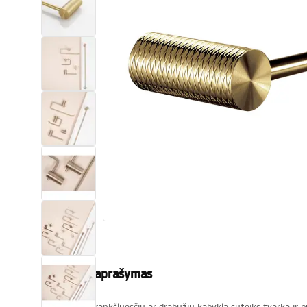
Tualetai
Praustuvas
Vonios ir ekranai
Vonios maišytuvai
Vonios dušai
Virtuvė
Vonios aksesuarai ir baldai
Produkto aprašymas