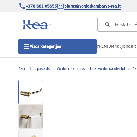
+370 661 05655
biuras@vonioskambarys-rea.lt
PREMIUM
Naujienos
Pe
Visos kategorijos
Pagrindinis puslapis
Vonios reikmenys, priedai vonios kambariui
Pa
Dušo kabinos
Dušo durys
Vonios dušo padėklai
Linijiniai dušo kanalai