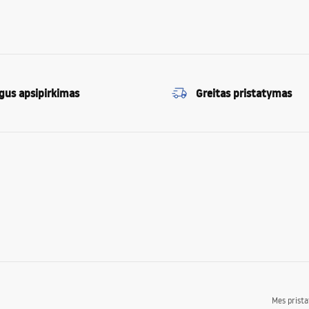
gus apsipirkimas
Greitas pristatymas
Mes prist