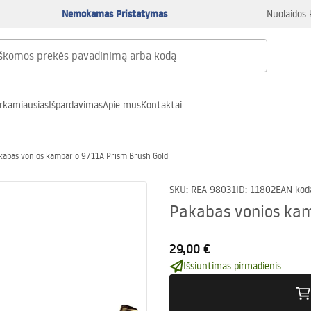
Nemokamas Pristatymas
Nuolaidos 
rkamiausias
Išpardavimas
Apie mus
Kontaktai
kabas vonios kambario 9711A Prism Brush Gold
SKU
:
REA-98031
ID
:
11802
EAN kod
Pakabas vonios kam
29,00 €
Išsiuntimas pirmadienis.