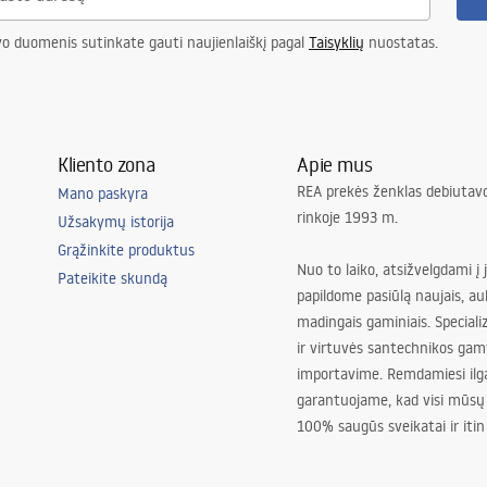
vo duomenis sutinkate gauti naujienlaiškį pagal
Taisyklių
nuostatas.
Kliento zona
Apie mus
REA prekės ženklas debiutavo
Mano paskyra
rinkoje 1993 m.
Užsakymų istorija
Grąžinkite produktus
Nuo to laiko, atsižvelgdami į 
Pateikite skundą
papildome pasiūlą naujais, au
madingais gaminiais. Special
ir virtuvės santechnikos gam
importavime. Remdamiesi ilg
garantuojame, kad visi mūsų
100% saugūs sveikatai ir itin