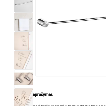
Tualetai
Praustuvas
Vonios ir ekranai
Vonios maišytuvai
Vonios dušai
Virtuvė
Vonios aksesuarai ir baldai
Produkto aprašymas