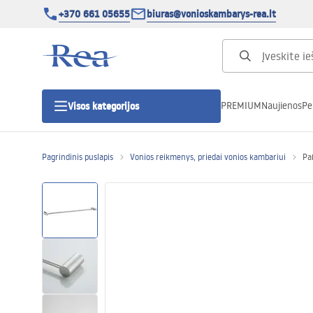
+370 661 05655
biuras@vonioskambarys-rea.lt
PREMIUM
Naujienos
Pe
Visos kategorijos
Pagrindinis puslapis
Vonios reikmenys, priedai vonios kambariui
Pa
Dušo kabinos
Dušo durys
Vonios dušo padėklai
Linijiniai dušo kanalai