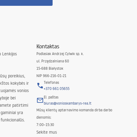
Kontaktas
 Lenkijos
Podlasiak Andrzej Cylwik sp. k.
ul. Przędzalniana 60
15-688 Białystok
jūsų poreikius,
NIP 966-216-01-21
Telefonas
kštos kokybės ir
+370 661 05655
izuojamės vonios
El. paštas
yboje bei
biuras@vonioskambarys-rea.lt
amete patirtimi
Mūsų klientų aptarnavimo komanda dirba darbo
 gaminiai yra
dienomis:
 funkcionalūs.
7:00–15:30
Sekite mus