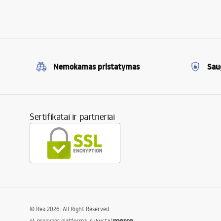
Nemokamas pristatymas
Sau
Sertifikatai ir partneriai
©
Rea
2026
. All Right Reserved.
el. prekybos platforma, sukurta