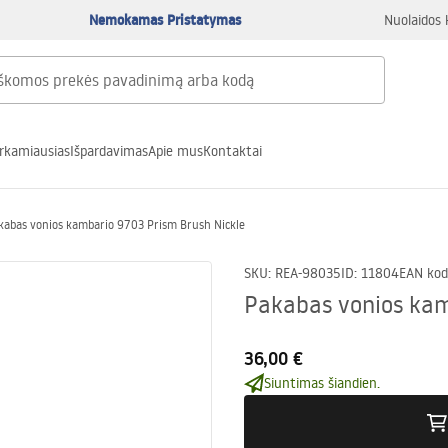
Nemokamas Pristatymas
Nuolaidos 
rkamiausias
Išpardavimas
Apie mus
Kontaktai
kabas vonios kambario 9703 Prism Brush Nickle
SKU
:
REA-98035
ID
:
11804
EAN kod
Pakabas vonios kam
36,00 €
Siuntimas šiandien.