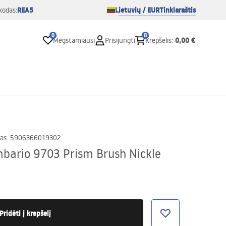
REA5
Lietuvių / EUR
Tinklaraštis
kodas:
0
0
0,00 €
Mėgstamiausi
Prisijungti
Krepšelis
:
as
:
5906366019302
bario 9703 Prism Brush Nickle
Pridėti į krepšelį