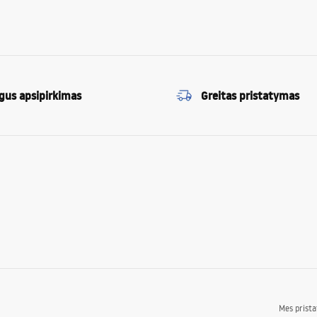
gus apsipirkimas
Greitas pristatymas
Mes prist