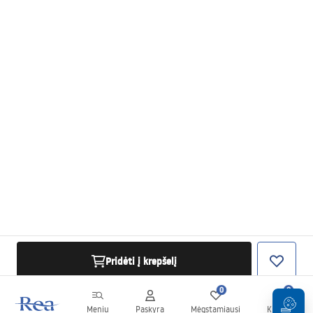
Pridėti į krepšelį
0
0
Meniu
Paskyra
Mėgstamiausi
Krepšelis