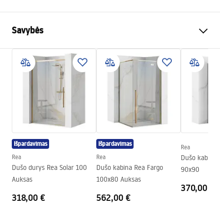
Savybės
Spalva
Šlifuotas plienas
Medžiaga
Metalas
Montavimo būdas
Prisukamas
Plotis
155
mm
Aukštis
170
mm
Gylis
65
mm
Išpardavimas
Išpardavimas
Rea
Serija
Mist
Rea
Rea
Dušo kabina
Garantija
24 mėnesių
Dušo durys Rea Solar 100
Dušo kabina Rea Fargo
90x90
Auksas
100x80 Auksas
370,00 €
318,00 €
562,00 €