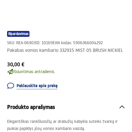
Išpardavimas
SKU
:
REA-06903
ID
:
10169
EAN kodas
:
5906366004292
Pakabas vonios kambario 332915 MIST 05 BRUSH NICKIEL
30,00 €
Išsiuntimas antradienis.
Paklauskite apie prekę
Produkto aprašymas
Elegantiškas rankšluosčių ar drabužių kabykla suteiks tvarką ir
puikiai papildys jūsų vonios kambario vaizdą.