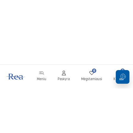
0
0
Meniu
Paskyra
Mėgstamiausi
Krepšelis
Naujienlaiškis
Sekite naujienas ir akcijas!