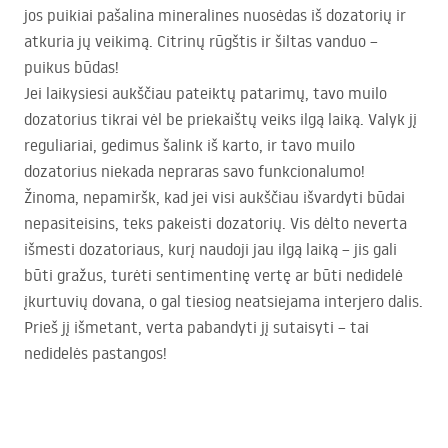
jos puikiai pašalina mineralines nuosėdas iš dozatorių ir
atkuria jų veikimą. Citrinų rūgštis ir šiltas vanduo –
puikus būdas!
Jei laikysiesi aukščiau pateiktų patarimų, tavo muilo
dozatorius tikrai vėl be priekaištų veiks ilgą laiką. Valyk jį
reguliariai, gedimus šalink iš karto, ir tavo muilo
dozatorius niekada nepraras savo funkcionalumo!
Žinoma, nepamiršk, kad jei visi aukščiau išvardyti būdai
nepasiteisins, teks pakeisti dozatorių. Vis dėlto neverta
išmesti dozatoriaus, kurį naudoji jau ilgą laiką – jis gali
būti gražus, turėti sentimentinę vertę ar būti nedidelė
įkurtuvių dovana, o gal tiesiog neatsiejama interjero dalis.
Prieš jį išmetant, verta pabandyti jį sutaisyti – tai
nedidelės pastangos!