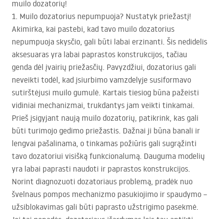
muilo dozatorių!
1. Muilo dozatorius nepumpuoja? Nustatyk priežastį!
Akimirka, kai pastebi, kad tavo muilo dozatorius
nepumpuoja skysčio, gali būti labai erzinanti. Šis nedidelis
aksesuaras yra labai paprastos konstrukcijos, tačiau
genda dėl įvairių priežasčių. Pavyzdžiui, dozatorius gali
neveikti todėl, kad įsiurbimo vamzdelyje susiformavo
sutirštėjusi muilo gumulė. Kartais tiesiog būna pažeisti
vidiniai mechanizmai, trukdantys jam veikti tinkamai.
Prieš įsigyjant naują muilo dozatorių, patikrink, kas gali
būti turimojo gedimo priežastis. Dažnai ji būna banali ir
lengvai pašalinama, o tinkamas požiūris gali sugrąžinti
tavo dozatoriui visišką funkcionalumą. Dauguma modelių
yra labai paprasti naudoti ir paprastos konstrukcijos.
Norint diagnozuoti dozatoriaus problemą, pradėk nuo
švelnaus pompos mechanizmo pasukiojimo ir spaudymo –
užsiblokavimas gali būti paprasto užstrigimo pasekmė.