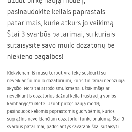
Užuot pirkę naują modelį,
pasinaudokite keliais paprastais
patarimais, kurie atkurs jo veikimą.
Štai 3 svarbūs patarimai, su kuriais
sutaisysite savo muilo dozatorių be
niekieno pagalbos!
Kiekvienam iš mūsų turbūt yra tekę susidurti su
neveikiančiu muilo dozatoriumi, kuris tinkamai nedozuoja
skysčio. Nors tai atrodo smulkmena, užsikimšęs ar
neveikiantis dozatorius dažnai kelia frustraciją vonios
kambaryje/tualete. Užuot pirkęs naują modelį,
pasinaudok keliomis paprastomis gudrybėmis, kurios
sugrąžins neveikiančiam dozatoriui funkcionalumą. Štai 3
svarbūs patarimai, padėsiantys savarankiškai sutaisyti