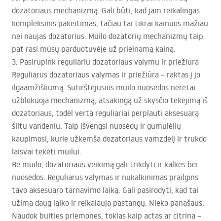
dozatoriaus mechanizmą. Gali būti, kad jam reikalingas
kompleksinis pakeitimas, tačiau tai tikrai kainuos mažiau
nei naujas dozatorius. Muilo dozatorių mechanizmų taip
pat rasi mūsų parduotuvėje už prieinamą kainą.
3. Pasirūpink reguliariu dozatoriaus valymu ir priežiūra
Reguliarus dozatoriaus valymas ir priežiūra – raktas į jo
ilgaamžiškumą. Sutirštėjusios muilo nuosėdos neretai
užblokuoja mechanizmą, atsakingą už skysčio tekėjimą iš
dozatoriaus, todėl verta reguliariai perplauti aksesuarą
šiltu vandeniu. Taip išvengsi nuosėdų ir gumulėlių
kaupimosi, kurie užkemša dozatoriaus vamzdelį ir trukdo
laisvai tekėti muilui.
Be muilo, dozatoriaus veikimą gali trikdyti ir kalkės bei
nuosėdos. Reguliarus valymas ir nukalkinimas prailgins
tavo aksesuaro tarnavimo laiką. Gali pasirodyti, kad tai
užima daug laiko ir reikalauja pastangų. Nieko panašaus.
Naudok buities priemones, tokias kaip actas ar citrina –