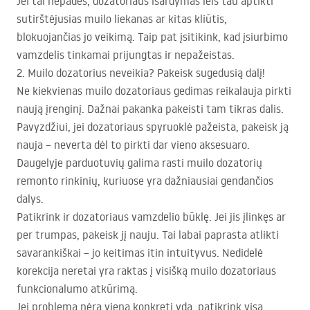
Jei tai nepadės, dozatoriaus išardymas leis tau aptikti
sutirštėjusias muilo liekanas ar kitas kliūtis,
blokuojančias jo veikimą. Taip pat įsitikink, kad įsiurbimo
vamzdelis tinkamai prijungtas ir nepažeistas.
2. Muilo dozatorius neveikia? Pakeisk sugedusią dalį!
Ne kiekvienas muilo dozatoriaus gedimas reikalauja pirkti
naują įrenginį. Dažnai pakanka pakeisti tam tikras dalis.
Pavyzdžiui, jei dozatoriaus spyruoklė pažeista, pakeisk ją
nauja – neverta dėl to pirkti dar vieno aksesuaro.
Daugelyje parduotuvių galima rasti muilo dozatorių
remonto rinkinių, kuriuose yra dažniausiai gendančios
dalys.
Patikrink ir dozatoriaus vamzdelio būklę. Jei jis įlinkęs ar
per trumpas, pakeisk jį nauju. Tai labai paprasta atlikti
savarankiškai – jo keitimas itin intuityvus. Nedidelė
korekcija neretai yra raktas į visišką muilo dozatoriaus
funkcionalumo atkūrimą.
Jei problema nėra viena konkreti yda, patikrink visą