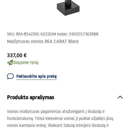
SKU
:
REA-B5423
ID
:
6211
EAN kodas
:
5902557363988
Maišytuvas vonios REA CARAT Black
337,00 €
Išsiųsime rytoj.
Paklauskite apie prekę
Produkto aprašymas
Vonios maišytuvas pagamintas atsižvelgiant į išvaizdą ir
funkcionalumą. Tinka kiekvienai voniai, ji puikiai užpildys jūsų
vonios kambario erdvę, išlaikant tobulą interjero išvaizdą ir