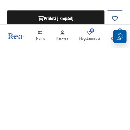
Pridėti į krepšelį
0
0
Meniu
Paskyra
Mėgstamiausi
Krepšelis
Naujienlaiškis
Sekite naujienas ir akcijas!
Prenumeruok
Įvesdami ir patvirtindami savo duomenis sutinkate gauti