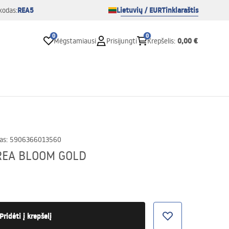
REA5
Lietuvių / EUR
Tinklaraštis
kodas:
0
0
0,00 €
Mėgstamiausi
Prisijungti
Krepšelis
:
as
:
5906366013560
 REA BLOOM GOLD
Pridėti į krepšelį