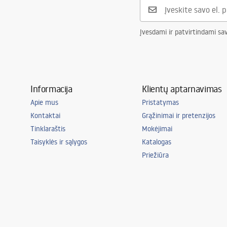
Jungčių atstumas
150
mm
Garantija
5 lat
Įvesdami ir patvirtindami sa
Informacija
Klientų aptarnavimas
Apie mus
Pristatymas
Kontaktai
Grąžinimai ir pretenzijos
Tinklaraštis
Mokėjimai
Taisyklės ir sąlygos
Katalogas
Priežiūra