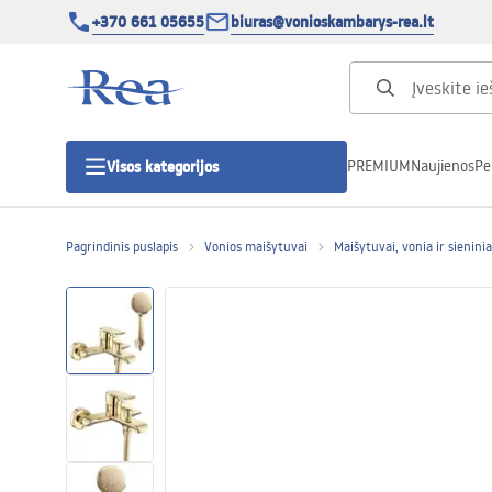
+370 661 05655
biuras@vonioskambarys-rea.lt
PREMIUM
Naujienos
Pe
Visos kategorijos
Pagrindinis puslapis
Vonios maišytuvai
Maišytuvai, vonia ir sienini
Dušo kabinos
Dušo durys
Vonios dušo padėklai
Linijiniai dušo kanalai