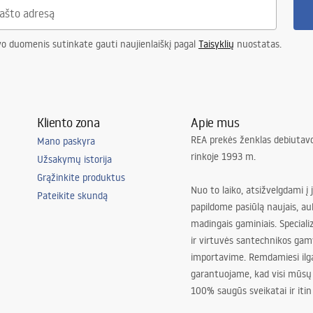
vo duomenis sutinkate gauti naujienlaiškį pagal
Taisyklių
nuostatas.
Kliento zona
Apie mus
REA prekės ženklas debiutavo
Mano paskyra
rinkoje 1993 m.
Užsakymų istorija
Grąžinkite produktus
Nuo to laiko, atsižvelgdami į 
Pateikite skundą
papildome pasiūlą naujais, au
madingais gaminiais. Special
ir virtuvės santechnikos gam
importavime. Remdamiesi ilg
garantuojame, kad visi mūsų
100% saugūs sveikatai ir itin