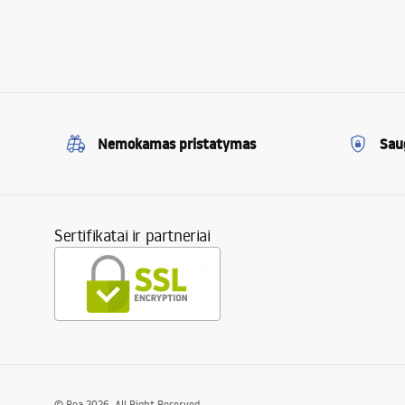
Nemokamas pristatymas
Sau
Sertifikatai ir partneriai
©
Rea
2026
. All Right Reserved.