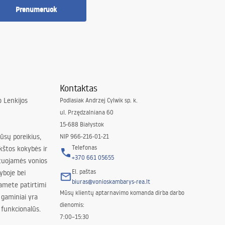
Prenumeruok
Kontaktas
 Lenkijos
Podlasiak Andrzej Cylwik sp. k.
ul. Przędzalniana 60
15-688 Białystok
jūsų poreikius,
NIP 966-216-01-21
Telefonas
kštos kokybės ir
+370 661 05655
izuojamės vonios
El. paštas
yboje bei
biuras@vonioskambarys-rea.lt
amete patirtimi
Mūsų klientų aptarnavimo komanda dirba darbo
 gaminiai yra
dienomis:
 funkcionalūs.
7:00–15:30