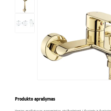
Tualetai
Praustuvas
Vonios ir ekranai
Vonios maišytuvai
Vonios dušai
Virtuvė
Vonios aksesuarai ir baldai
Produkto aprašymas