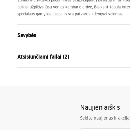
Vonios maišytuvas pagamintas atsižvelgiant į išvaizdą ir funkcion
puikiai užpildys jūsų vonios kambario erdvę, išlaikant tobulą interj
specialaus gamybos etapo jis yra patvarus ir lengvai valomas.
Savybės
Baterijos Tipas
vonios
Atsisiunčiami failai (2)
Montavimo būdas
Sieninė
Spalva
Auksas
Garan
Snapelio tipas
Fiksuota
Surinkimo instrukcijos
Warra
Faucet.pdf
Medžiaga
Žalvaris, AB
Faucet
Snapelio diapazonas
170
mm
Naujienlaiškis
Aukštis
105
mm
Dengimo technologija
PVD
Sekite naujienas ir akcija
Ryšio skersmuo
1/2 colio