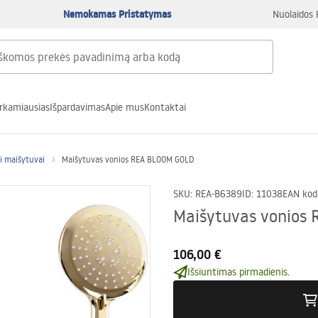
Nemokamas Pristatymas
Nuolaidos 
rkamiausias
Išpardavimas
Apie mus
Kontaktai
ai maišytuvai
Maišytuvas vonios REA BLOOM GOLD
SKU
:
REA-B6389
ID
:
11038
EAN kod
Maišytuvas vonios
106,00 €
Išsiuntimas pirmadienis.