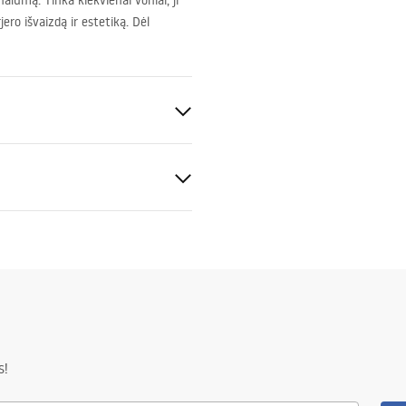
alumą. Tinka kiekvienai voniai, ji
ero išvaizdą ir estetiką. Dėl
tijos sąlygos
nty_Terms_and_Conditions_
S
s_-_5.pdf
s!