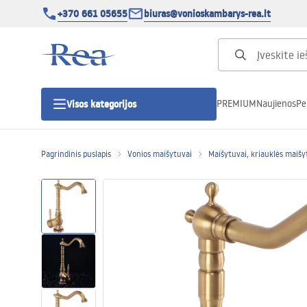
+370 661 05655
biuras@vonioskambarys-rea.lt
PREMIUM
Naujienos
Pe
Visos kategorijos
Pagrindinis puslapis
Vonios maišytuvai
Maišytuvai, kriauklės maišy
Dušo kabinos
Dušo durys
Vonios dušo padėklai
Linijiniai dušo kanalai