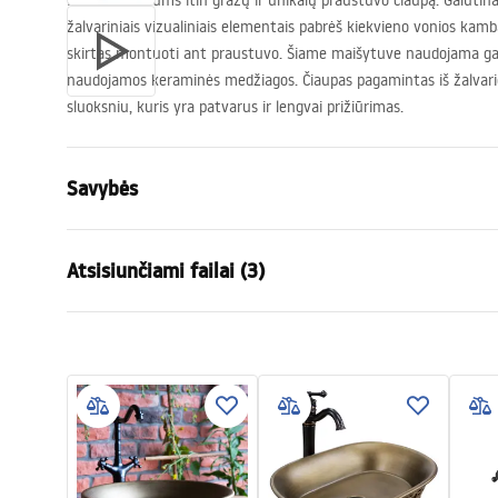
Pristatome Jums itin gražų ir unikalų praustuvo čiaupą. Galutinai
žalvariniais vizualiniais elementais pabrėš kiekvieno vonios kam
skirtas montuoti ant praustuvo. Šiame maišytuve naudojama galv
naudojamos keraminės medžiagos. Čiaupas pagamintas iš žalvari
sluoksniu, kuris yra patvarus ir lengvai prižiūrimas.
Savybės
Baterijos Tipas
kriauklės, v
Atsisiunčiami failai (3)
Montavimo būdas
Pastatoma
Spalva
Šlifuotas a
Surinkimo instrukcijos
Higie
Snapelio tipas
Judama
Faucet.pdf
atest_
Medžiaga
Žalvaris
Snapelio diapazonas
180
mm
Garantijos sąlygos
Aukštis
320
mm
Warranty_Terms_and_Conditions_
Ryšio skersmuo
3/8 colio