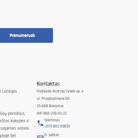
Prenumeruok
Kontaktas
 Lenkijos
Podlasiak Andrzej Cylwik sp. k.
ul. Przędzalniana 60
15-688 Białystok
jūsų poreikius,
NIP 966-216-01-21
Telefonas
kštos kokybės ir
+370 661 05655
izuojamės vonios
El. paštas
yboje bei