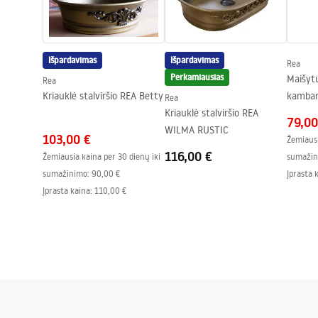
Faucets_-_5.pdf
Išpardavimas
Išpardavimas
Rea
Perkamiausias
Maišytu
Rea
Kriauklė stalviršio REA Betty
kambar
Rea
Kriauklė stalviršio REA
Black
79,00
WILMA RUSTIC
103,00 €
Žemiausi
116,00 €
Žemiausia kaina per 30 dienų iki
sumažin
sumažinimo:
90,00 €
Įprasta 
Įprasta kaina
:
110,00 €