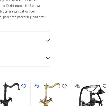
 pasiektas retro stilius su
bario išskirtinumą. Maišytuvas
utė yra itin patvari dėl
o, padengto patvariu juodų dažų
irtuvės
uksas, Antikinė bronza
nos sertifikatas
baterie_kuchenne.pdf