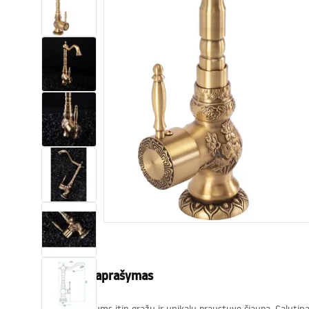
Tualetai
Praustuvas
Vonios ir ekranai
Vonios maišytuvai
Vonios dušai
Virtuvė
Vonios aksesuarai ir baldai
Produkto aprašymas