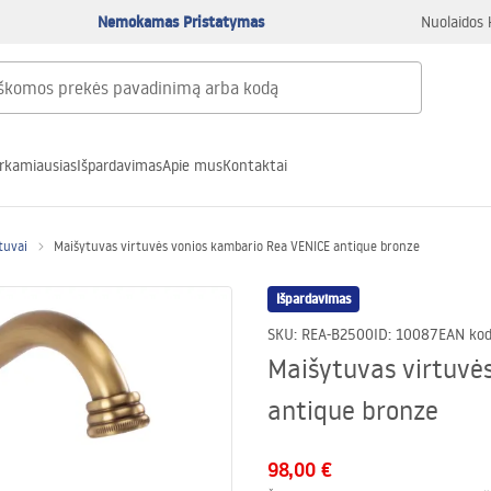
Nemokamas Pristatymas
Nuolaidos 
rkamiausias
Išpardavimas
Apie mus
Kontaktai
tuvai
Maišytuvas virtuvės vonios kambario Rea VENICE antique bronze
Išpardavimas
SKU
:
REA-B2500
ID
:
10087
EAN ko
Maišytuvas virtuvė
antique bronze
98,00 €