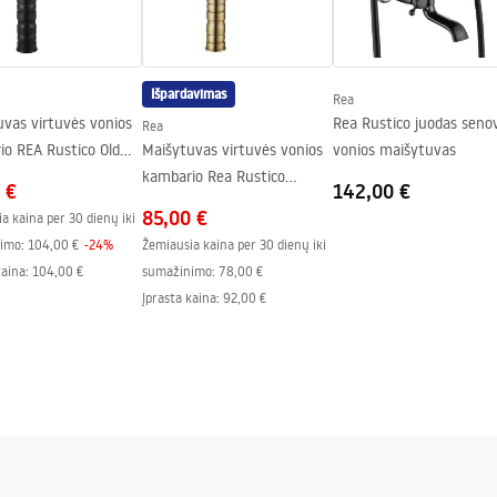
Išpardavimas
Rea
vas virtuvės vonios
Rea Rustico juodas senov
Rea
io REA Rustico Old
Maišytuvas virtuvės vonios
vonios maišytuvas
kambario Rea Rustico
 €
142,00 €
antique gold
85,00 €
a kaina per 30 dienų iki
imo:
104,00 €
-
24
%
Žemiausia kaina per 30 dienų iki
kaina
:
104,00 €
sumažinimo:
78,00 €
Įprasta kaina
:
92,00 €