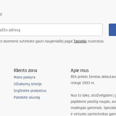
s!
vo duomenis sutinkate gauti naujienlaiškį pagal
Taisyklių
nuostatas.
Kliento zona
Apie mus
REA prekės ženklas debiutavo
Mano paskyra
rinkoje 1993 m.
Užsakymų istorija
Grąžinkite produktus
Nuo to laiko, atsižvelgdami į 
Pateikite skundą
papildome pasiūlą naujais, au
madingais gaminiais. Special
ir virtuvės santechnikos gam