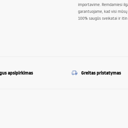
importavime. Remdamiesi ilg
garantuojame, kad visi mūsų
100% saugūs sveikatai ir itin
gus apsipirkimas
Greitas pristatymas