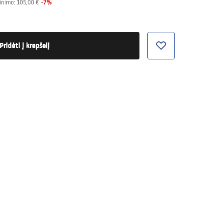
-
7
%
inimo:
105,00 €
Pridėti į krepšelį