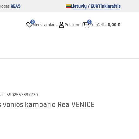
REA5
Lietuvių / EUR
Tinklaraštis
kodas:
0
0
0,00 €
Mėgstamiausi
Prisijungti
Krepšelis
:
das
:
5902557397730
s vonios kambario Rea VENICE