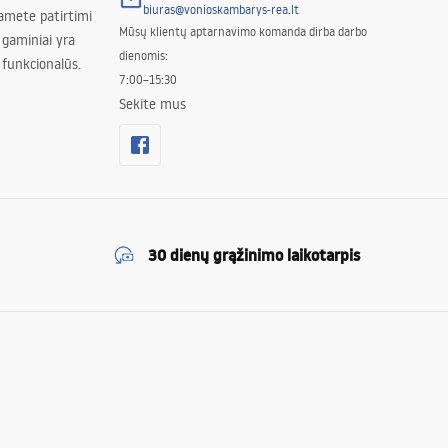
biuras@vonioskambarys-rea.lt
amete patirtimi
Mūsų klientų aptarnavimo komanda dirba darbo
 gaminiai yra
dienomis:
 funkcionalūs.
7:00–15:30
Sekite mus
30 dienų grąžinimo laikotarpis