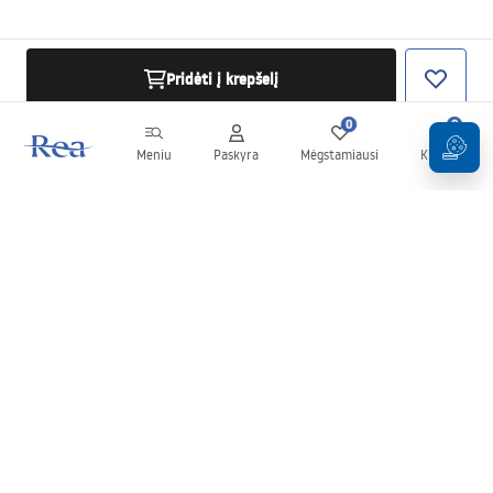
Pridėti į krepšelį
0
0
Meniu
Paskyra
Mėgstamiausi
Krepšelis
Naujienlaiškis
Sekite naujienas ir akcijas!
Prenumeruok
Įvesdami ir patvirtindami savo duomenis sutinkate gauti