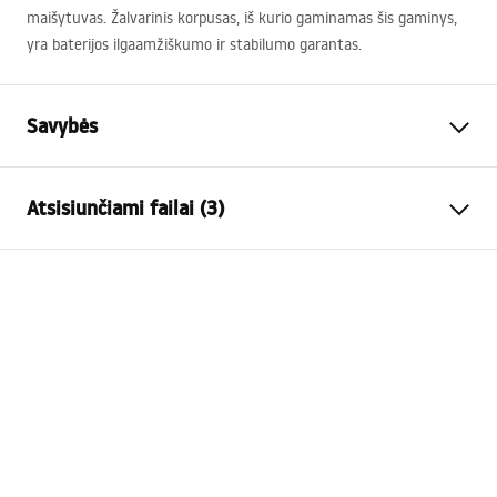
maišytuvas. Žalvarinis korpusas, iš kurio gaminamas šis gaminys,
yra baterijos ilgaamžiškumo ir stabilumo garantas.
Savybės
Baterijos Tipas
virtuvės
Atsisiunčiami failai (3)
Montavimo būdas
Pastatoma
Spalva
Chrome
Surinkimo instrukcijos
Snapelio tipas
Judama
Faucet.pdf
Medžiaga
Žalvaris
Snapelio diapazonas
180
mm
Higienos sertifikatas
Aukštis
330
mm
atest_baterie_kuchenne.pdf
Dengimo technologija
Chrome plating
Ryšio skersmuo
3/8 colio
Garantijos sąlygos