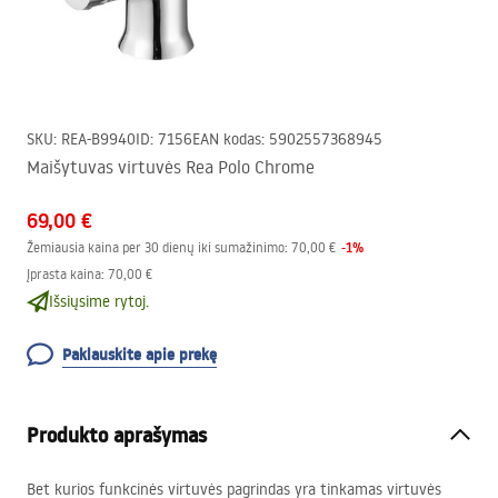
SKU
:
REA-B9940
ID
:
7156
EAN kodas
:
5902557368945
Maišytuvas virtuvės Rea Polo Chrome
69,00 €
-
1
%
Žemiausia kaina per 30 dienų iki sumažinimo:
70,00 €
Įprasta kaina
:
70,00 €
Išsiųsime rytoj.
Paklauskite apie prekę
Produkto aprašymas
Bet kurios funkcinės virtuvės pagrindas yra tinkamas virtuvės