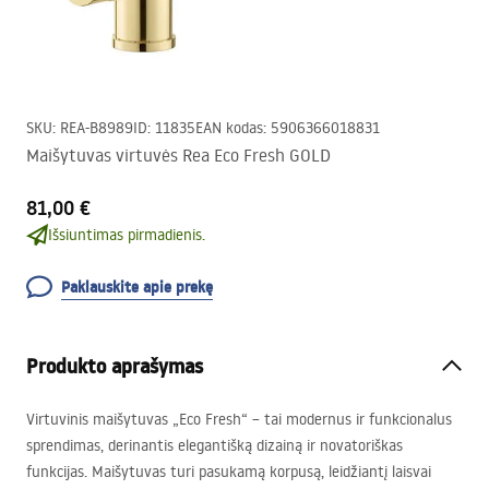
SKU
:
REA-B8989
ID
:
11835
EAN kodas
:
5906366018831
Maišytuvas virtuvės Rea Eco Fresh GOLD
81,00 €
Išsiuntimas pirmadienis.
Paklauskite apie prekę
Produkto aprašymas
Virtuvinis maišytuvas „Eco Fresh“ – tai modernus ir funkcionalus
sprendimas, derinantis elegantišką dizainą ir novatoriškas
funkcijas. Maišytuvas turi pasukamą korpusą, leidžiantį laisvai