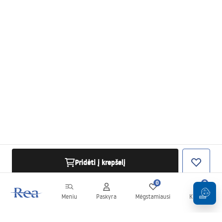
Pridėti į krepšelį
0
0
Meniu
Paskyra
Mėgstamiausi
Krepšelis