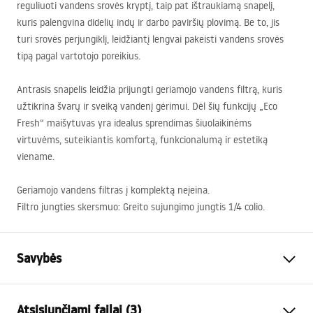
reguliuoti vandens srovės kryptį, taip pat ištraukiamą snapelį,
kuris palengvina didelių indų ir darbo paviršių plovimą. Be to, jis
turi srovės perjungiklį, leidžiantį lengvai pakeisti vandens srovės
tipą pagal vartotojo poreikius.
Antrasis snapelis leidžia prijungti geriamojo vandens filtrą, kuris
užtikrina švarų ir sveiką vandenį gėrimui. Dėl šių funkcijų „Eco
Fresh“ maišytuvas yra idealus sprendimas šiuolaikinėms
virtuvėms, suteikiantis komfortą, funkcionalumą ir estetiką
viename.
Geriamojo vandens filtras į komplektą neįeina.
Filtro jungties skersmuo: Greito sujungimo jungtis 1/4 colio.
Savybės
Baterijos Tipas
virtuvės
Atsisiunčiami failai (3)