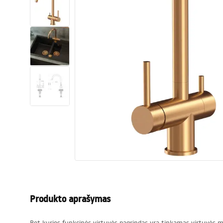
Tualetai
Praustuvas
Vonios ir ekranai
Vonios maišytuvai
Vonios dušai
Virtuvė
Vonios aksesuarai ir baldai
Produkto aprašymas