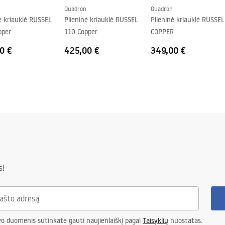
Quadron
Quadron
ė kriauklė RUSSEL
Plieninė kriauklė RUSSEL
Plieninė kriauklė RUSSE
pper
110 Copper
COPPER
0 €
425,00 €
349,00 €
s!
vo duomenis sutinkate gauti naujienlaiškį pagal
Taisyklių
nuostatas.