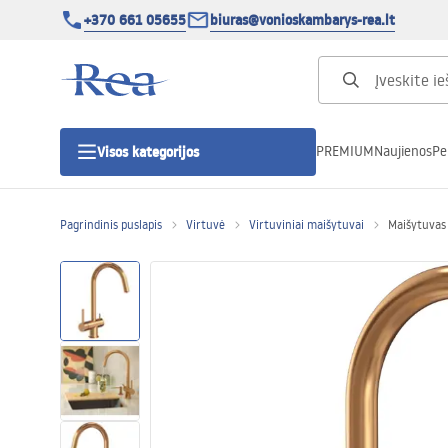
+370 661 05655
biuras@vonioskambarys-rea.lt
PREMIUM
Naujienos
Pe
Visos kategorijos
Pagrindinis puslapis
Virtuvė
Virtuviniai maišytuvai
Maišytuvas
Dušo kabinos
Dušo durys
Vonios dušo padėklai
Linijiniai dušo kanalai