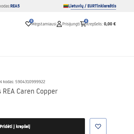
REA5
Lietuvių / EUR
Tinklaraštis
kodas:
0
0
0,00 €
Mėgstamiausi
Prisijungti
Krepšelis
:
N kodas
:
5904310999922
s REA Caren Copper
Pridėti į krepšelį