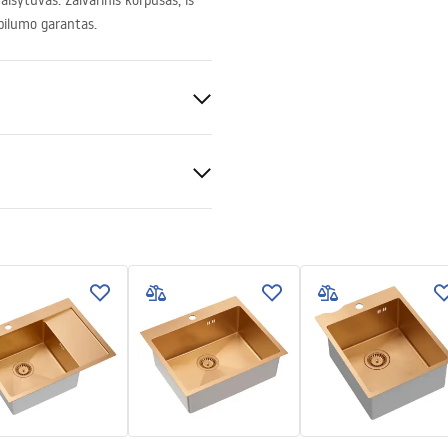
išytuvas. Žalvarinis korpusas, iš
bilumo garantas.
tijos sąlygos
nty_Terms_and_Conditions_
 plienas
s_-_5.pdf