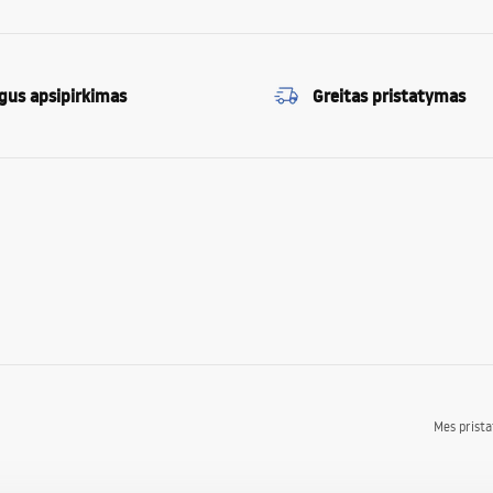
gus apsipirkimas
Greitas pristatymas
Mes prist