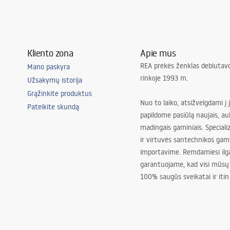
Kliento zona
Apie mus
REA prekės ženklas debiutavo
Mano paskyra
rinkoje 1993 m.
Užsakymų istorija
Grąžinkite produktus
Nuo to laiko, atsižvelgdami į 
Pateikite skundą
papildome pasiūlą naujais, au
madingais gaminiais. Special
ir virtuvės santechnikos gam
importavime. Remdamiesi ilg
garantuojame, kad visi mūsų
100% saugūs sveikatai ir itin