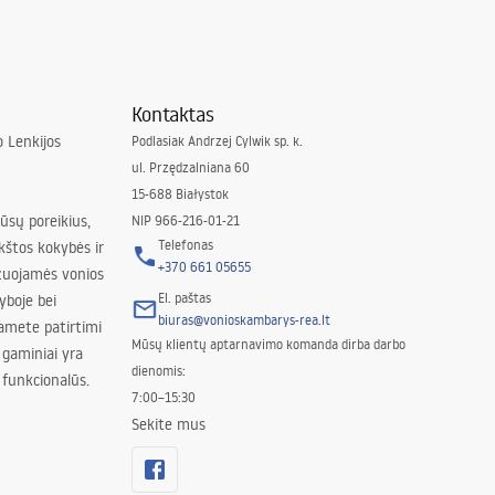
Kontaktas
 Lenkijos
Podlasiak Andrzej Cylwik sp. k.
ul. Przędzalniana 60
15-688 Białystok
jūsų poreikius,
NIP 966-216-01-21
Telefonas
kštos kokybės ir
+370 661 05655
izuojamės vonios
El. paštas
yboje bei
biuras@vonioskambarys-rea.lt
amete patirtimi
Mūsų klientų aptarnavimo komanda dirba darbo
 gaminiai yra
dienomis:
 funkcionalūs.
7:00–15:30
Sekite mus