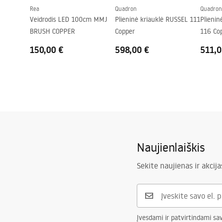
Rea
Quadron
Quadron
Veidrodis LED 100cm MMJ
Plieninė kriauklė RUSSEL 111
Plienin
BRUSH COPPER
Copper
116 Co
150,00 €
598,00 €
511,0
Naujienlaiškis
Sekite naujienas ir akcija
Įvesdami ir patvirtindami sa