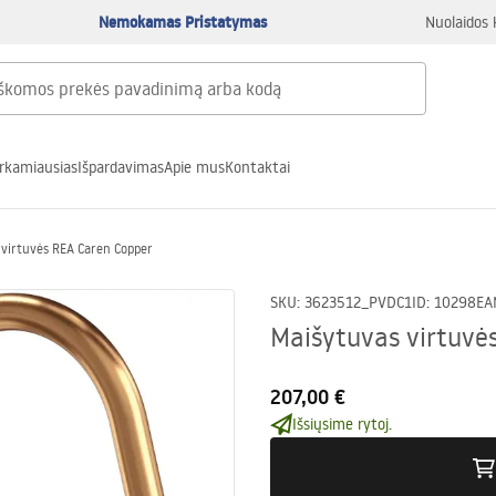
Nemokamas Pristatymas
Nuolaidos 
rkamiausias
Išpardavimas
Apie mus
Kontaktai
 virtuvės REA Caren Copper
SKU
:
3623512_PVDC1
ID
:
10298
EA
Maišytuvas virtuvė
207,00 €
Išsiųsime rytoj.