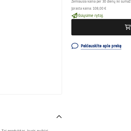
Žemiausia kaina per 30 dienų iki sumaž
Įprasta kaina
:
108,00 €
Išsiųsime rytoj.
Paklauskite apie prekę