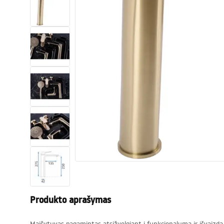
Tualetai
Praustuvas
Vonios ir ekranai
Vonios maišytuvai
Vonios dušai
Virtuvė
Vonios aksesuarai ir baldai
Produkto aprašymas