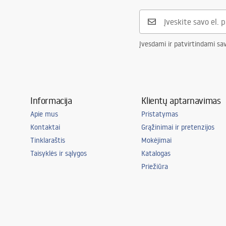
Ryšio skersmuo
3/8 colio
Garantija
5 lat
Įvesdami ir patvirtindami sa
Informacija
Klientų aptarnavimas
Apie mus
Pristatymas
Kontaktai
Grąžinimai ir pretenzijos
Tinklaraštis
Mokėjimai
Taisyklės ir sąlygos
Katalogas
Priežiūra