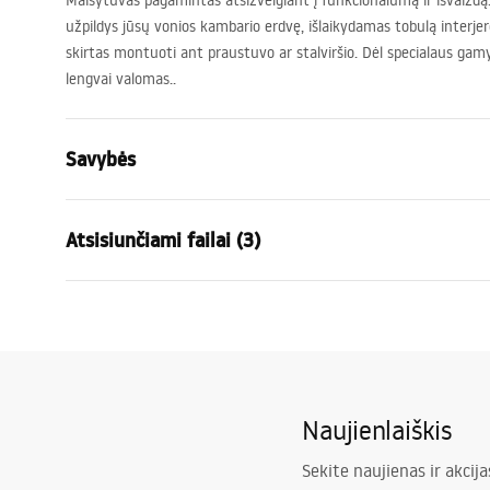
Maišytuvas pagamintas atsižvelgiant į funkcionalumą ir išvaizdą. 
užpildys jūsų vonios kambario erdvę, išlaikydamas tobulą interjer
skirtas montuoti ant praustuvo ar stalviršio. Dėl specialaus gamy
lengvai valomas..
Savybės
Baterijos Tipas
kriauklės
Atsisiunčiami failai (3)
Montavimo būdas
Pastatoma
Spalva
Šlifuotas a
Garantijos sąlygos
Snapelio tipas
Fiksuota
Surin
Warranty_Terms_and_Conditions_
faucet
Medžiaga
Žalvaris
Faucets_-_5.pdf
Snapelio diapazonas
135
mm
Naujienlaiškis
Aukštis
275
mm
Saugos informacija
Dengimo technologija
PVD
Safety_Information_Faucets.pdf
Sekite naujienas ir akcija