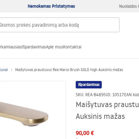
Nemokamas Pristatymas
Nuolaidos 
rkamiausias
Išpardavimas
Apie mus
Kontaktai
tuvai
Maišytuvas praustuvui Rea Marco Brush GOLD high Auksinis mažas
Išpardavimas
SKU
:
REA-B4895
ID
:
10517
EAN ko
Maišytuvas praustu
Auksinis mažas
90,00 €