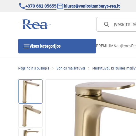
+370 661 05655
biuras@vonioskambarys-rea.lt
PREMIUM
Naujienos
Pe
Visos kategorijos
Pagrindinis puslapis
Vonios maišytuvai
Maišytuvai, kriauklės maišy
Dušo kabinos
Dušo durys
Vonios dušo padėklai
Linijiniai dušo kanalai