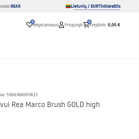
REA5
Lietuvių / EUR
Tinklaraštis
kodas:
0
0
0,00 €
Mėgstamiausi
Prisijungti
Krepšelis
:
das
:
5906366003615
vui Rea Marco Brush GOLD high