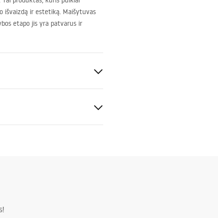
Tai produktas, kuris puikiai
o išvaizdą ir estetiką. Maišytuvas
bos etapo jis yra patvarus ir
uksas
kimo instrukcija
.pdf
s!