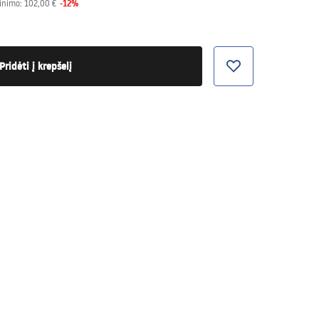
-
12
%
inimo:
102,00 €
Pridėti į krepšelį