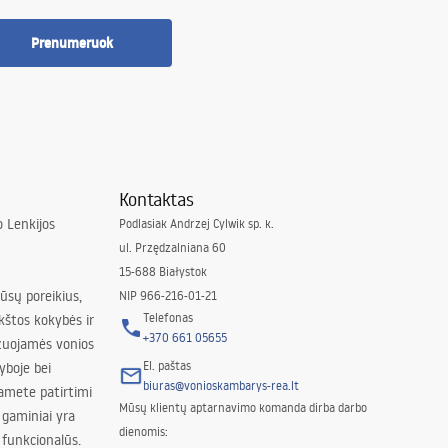
Prenumeruok
Kontaktas
 Lenkijos
Podlasiak Andrzej Cylwik sp. k.
ul. Przędzalniana 60
15-688 Białystok
jūsų poreikius,
NIP 966-216-01-21
Telefonas
kštos kokybės ir
+370 661 05655
izuojamės vonios
El. paštas
yboje bei
biuras@vonioskambarys-rea.lt
amete patirtimi
Mūsų klientų aptarnavimo komanda dirba darbo
 gaminiai yra
dienomis:
 funkcionalūs.