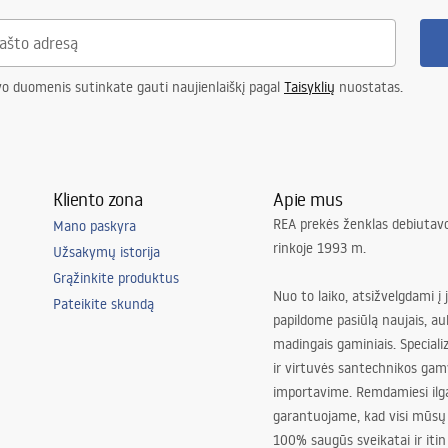
vo duomenis sutinkate gauti naujienlaiškį pagal
Taisyklių
nuostatas.
Kliento zona
Apie mus
REA prekės ženklas debiutavo
Mano paskyra
rinkoje 1993 m.
Užsakymų istorija
Grąžinkite produktus
Nuo to laiko, atsižvelgdami į 
Pateikite skundą
papildome pasiūlą naujais, au
madingais gaminiais. Special
ir virtuvės santechnikos gam
importavime. Remdamiesi ilg
garantuojame, kad visi mūsų
100% saugūs sveikatai ir itin