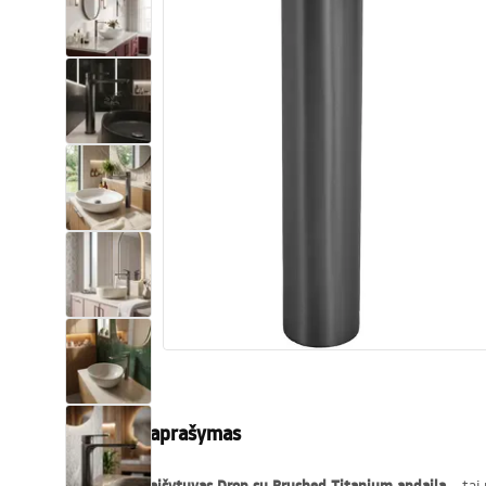
Tualetai
Praustuvas
Vonios ir ekranai
Vonios maišytuvai
Vonios dušai
Virtuvė
Vonios aksesuarai ir baldai
Produkto aprašymas