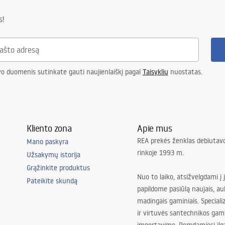
gnacja
nacja.pdf
s!
vo duomenis sutinkate gauti naujienlaiškį pagal
Taisyklių
nuostatas.
Kliento zona
Apie mus
REA prekės ženklas debiutavo
Mano paskyra
rinkoje 1993 m.
Užsakymų istorija
Grąžinkite produktus
Nuo to laiko, atsižvelgdami į 
Pateikite skundą
papildome pasiūlą naujais, au
madingais gaminiais. Special
ir virtuvės santechnikos gam