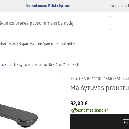
Nemokamas Pristatymas
Nuolaidos 
rkamiausias
Išpardavimas
Apie mus
Kontaktai
tuvai
Maišytuvas praustuvui Rea Drop Titan High
SKU
:
REA-B0411
ID
:
13664
EAN kod
Maišytuvas praustu
92,00 €
Siuntimas šiandien.