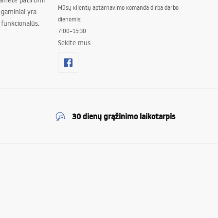
amete patirtimi
Mūsų klientų aptarnavimo komanda dirba darbo
 gaminiai yra
dienomis:
 funkcionalūs.
7:00–15:30
Sekite mus
30 dienų grąžinimo laikotarpis