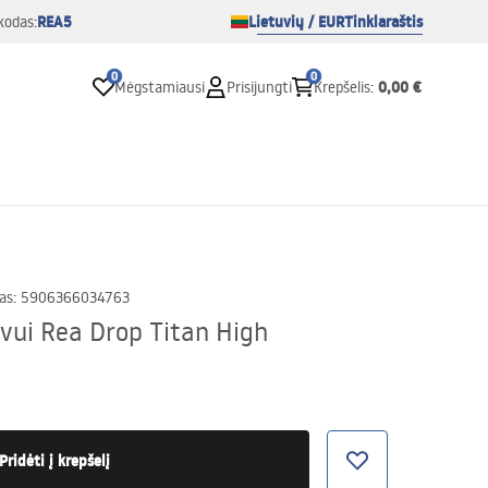
REA5
Lietuvių / EUR
Tinklaraštis
kodas:
0
0
0,00 €
Mėgstamiausi
Prisijungti
Krepšelis
:
as
:
5906366034763
vui Rea Drop Titan High
Pridėti į krepšelį