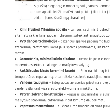
Praustuvo maišytuvas Drop su Brushed Titanium apdaila
– tai
vertinantiems griežtą eleganciją ir modernų stilių vonios kambary
Brushed Titanium apdaila leidžia maišytuvui puikiai įsilieti tiek į lo
interjerą, suteikiant jiems išraiškingą charakterį.
Kilni Brushed Titanium apdaila
– tamsus, satininis Brushed 
alternatyva klasikinei juodai ir chromui, suteikianti praustuvo z
PVD
dangos technologija
– pažangus spalvos padengimo būda
atsparumą įbrėžimams, korozijai ir spalvos pakitimams, išlaikant 
metus.
Geometrinis, minimalistinis dizainas
– tiesios linijos ir cili
modernią estetiką ir palengvina maišytuvo valymą.
Aukščiausios klasės keraminė kasetė
– užtikrina sklandų ir t
temperatūros reguliavimą, o tai reiškia kasdienio naudojimo kom
Vandens taupymas
– integruotas aeratorius prisotina srovę o
vandens išlaikant visą srauto efektyvumą ir minkštumą.
Patvari žalvario konstrukcija
– korpusas, pagamintas iš aukšt
maišytuvo stabilumą, patvarumą ir patikimumą daugelį metų.
Paprastas montavimas
– aukštas Drop modelio dizainas puiki