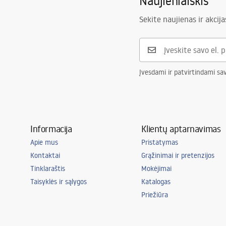
Naujienlaiškis
Saugos informacija
Pielę
Dengimo technologija
PVD
Safety_Information_Faucets.pdf
Pieleg
Sekite naujienas ir akcija
Ryšio skersmuo
3/8 colio
Modelis
Drop
Garantija
5 lat
Įvesdami ir patvirtindami sa
Informacija
Klientų aptarnavimas
Apie mus
Pristatymas
Kontaktai
Grąžinimai ir pretenzijos
Tinklaraštis
Mokėjimai
Taisyklės ir sąlygos
Katalogas
Priežiūra