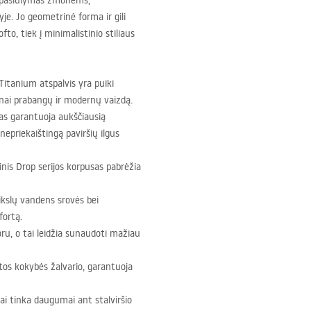
 pasiūlymas žmonėms,
je. Jo geometrinė forma ir gili
fto, tiek į minimalistinio stiliaus
Titanium atspalvis yra puiki
onai prabangų ir modernų vaizdą.
s garantuoja aukščiausią
nepriekaištingą paviršių ilgus
ndrinis Drop serijos korpusas pabrėžia
ikslų vandens srovės bei
fortą.
ru, o tai leidžia sunaudoti mažiau
os kokybės žalvario, garantuoja
ai tinka daugumai ant stalviršio