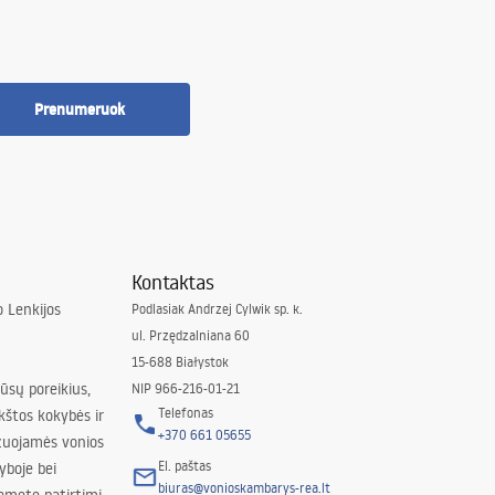
Prenumeruok
Kontaktas
 Lenkijos
Podlasiak Andrzej Cylwik sp. k.
ul. Przędzalniana 60
15-688 Białystok
jūsų poreikius,
NIP 966-216-01-21
Telefonas
kštos kokybės ir
+370 661 05655
izuojamės vonios
El. paštas
yboje bei
biuras@vonioskambarys-rea.lt