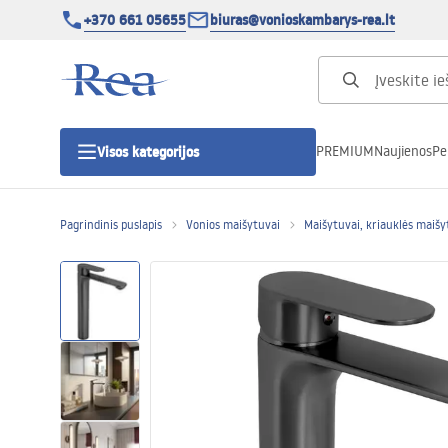
+370 661 05655
biuras@vonioskambarys-rea.lt
PREMIUM
Naujienos
Pe
Visos kategorijos
Pagrindinis puslapis
Vonios maišytuvai
Maišytuvai, kriauklės maišy
Dušo kabinos
Dušo durys
Vonios dušo padėklai
Linijiniai dušo kanalai