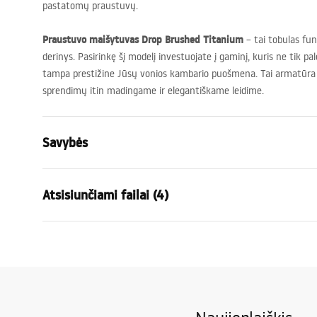
pastatomų praustuvų.
Praustuvo maišytuvas Drop Brushed Titanium
– tai tobulas fun
derinys. Pasirinkę šį modelį investuojate į gaminį, kuris ne tik pa
tampa prestižine Jūsų vonios kambario puošmena. Tai armatūr
sprendimų itin madingame ir elegantiškame leidime.
Savybės
Baterijos Tipas
kriauklės
Atsisiunčiami failai (4)
Montavimo būdas
Pastatoma
Spalva
Titano
Garantijos sąlygos
Snapelio tipas
Fiksuota
Surin
Warranty_Terms_and_Conditions_
faucet
Medžiaga
Žalvaris
Faucets_-_5.pdf
Snapelio diapazonas
155
mm
Aukštis
287
mm