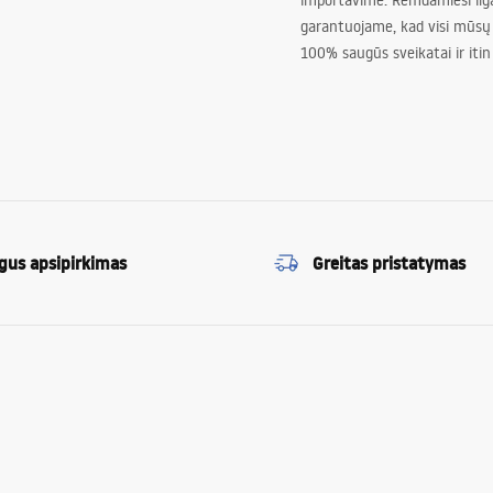
importavime. Remdamiesi ilg
garantuojame, kad visi mūsų
100% saugūs sveikatai ir itin
gus apsipirkimas
Greitas pristatymas