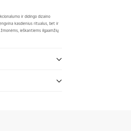
kcionalumo ir didingo dizaino
lengvina kasdienius ritualus, bet ir
a žmonėms, ieškantiems ilgaamžių
kimo instrukcija
.pdf