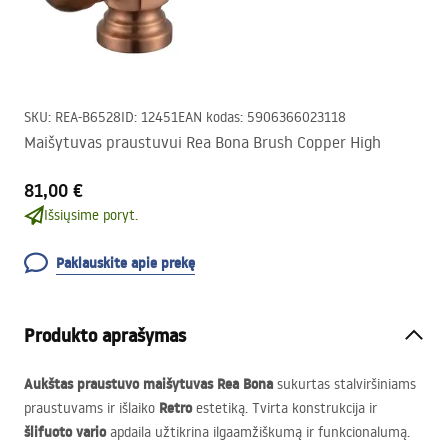
SKU
:
REA-B6528
ID
:
12451
EAN kodas
:
5906366023118
Maišytuvas praustuvui Rea Bona Brush Copper High
81,00 €
Išsiųsime poryt.
Paklauskite apie prekę
Produkto aprašymas
Aukštas praustuvo maišytuvas Rea Bona
sukurtas stalviršiniams
Retro
praustuvams ir išlaiko
estetiką. Tvirta konstrukcija ir
šlifuoto vario
apdaila užtikrina ilgaamžiškumą ir funkcionalumą.