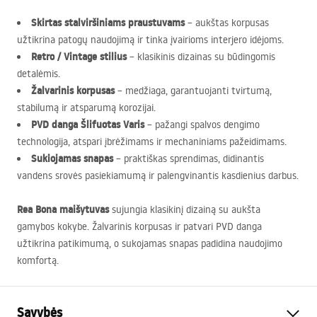
Skirtas stalviršiniams praustuvams
– aukštas korpusas
užtikrina patogų naudojimą ir tinka įvairioms interjero idėjoms.
Retro / Vintage stilius
– klasikinis dizainas su būdingomis
detalėmis.
Žalvarinis korpusas
– medžiaga, garantuojanti tvirtumą,
stabilumą ir atsparumą korozijai.
PVD
danga Šlifuotas Varis
– pažangi spalvos dengimo
technologija, atspari įbrėžimams ir mechaniniams pažeidimams.
Sukiojamas snapas
– praktiškas sprendimas, didinantis
vandens srovės pasiekiamumą ir palengvinantis kasdienius darbus.
Rea Bona maišytuvas
sujungia klasikinį dizainą su aukšta
gamybos kokybe. Žalvarinis korpusas ir patvari
PVD
danga
užtikrina patikimumą, o sukojamas snapas padidina naudojimo
komfortą.
Savybės