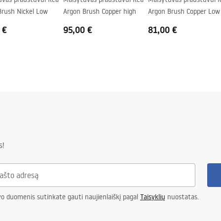
Brush Nickel Low
Argon Brush Copper high
Argon Brush Copper Low
 €
95,00 €
81,00 €
s!
vo duomenis sutinkate gauti naujienlaiškį pagal
Taisyklių
nuostatas.