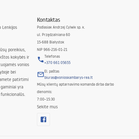
Kontaktas
 Lenkijos
Podlasiak Andrzej Cylwik sp. k.
ul. Przędzalniana 60
15-688 Białystok
jūsų poreikius,
NIP 966-216-01-21
Telefonas
kštos kokybės ir
+370 661 05655
izuojamės vonios
El. paštas
yboje bei
biuras@vonioskambarys-rea.lt
amete patirtimi
Mūsų klientų aptarnavimo komanda dirba darbo
 gaminiai yra
dienomis:
 funkcionalūs.
7:00–15:30
Sekite mus