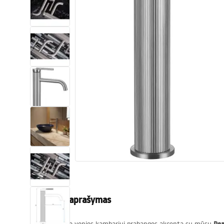
Tualetai
Praustuvas
Vonios ir ekranai
Vonios maišytuvai
Vonios dušai
Virtuvė
Vonios aksesuarai ir baldai
Produkto aprašymas