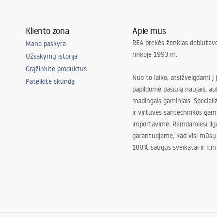
Kliento zona
Apie mus
REA prekės ženklas debiutavo
Mano paskyra
rinkoje 1993 m.
Užsakymų istorija
Grąžinkite produktus
Nuo to laiko, atsižvelgdami į 
Pateikite skundą
papildome pasiūlą naujais, au
madingais gaminiais. Special
ir virtuvės santechnikos gam
importavime. Remdamiesi ilg
garantuojame, kad visi mūsų
100% saugūs sveikatai ir itin