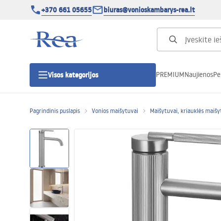
+370 661 05655
biuras@vonioskambarys-rea.lt
PREMIUM
Naujienos
Pe
Visos kategorijos
Pagrindinis puslapis
Vonios maišytuvai
Maišytuvai, kriauklės maišy
Dušo kabinos
Dušo durys
Vonios dušo padėklai
Linijiniai dušo kanalai