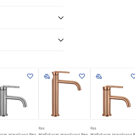
ienas
kimo instrukcija
.pdf
Rea
Rea
uvas praustuvui Rea
Maišytuvas praustuvui Rea
Maišytuvas praustuvui 