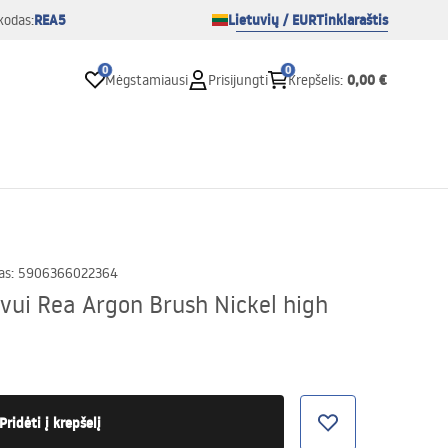
REA5
Lietuvių / EUR
Tinklaraštis
kodas:
0
0
0,00 €
Mėgstamiausi
Prisijungti
Krepšelis
:
as
:
5906366022364
vui Rea Argon Brush Nickel high
Pridėti į krepšelį