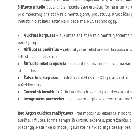
Rea
Suteikite savo vonios kambariui prabangos akcentą su mūsų
šlifuoto nikelio
apdailą. Šis modelis žavi grakščia forma ir unikal
prie modernių ant stalviršio montuojamų praustuvų. Kruopščiai
industrinio stiliaus estetiką ir patikimą
REA
technologiją.
Aukštas korpusas
– sukurtas ant stalviršio montuojamiems 
naudojimą.
Rifliuotas paviršius
– dekoratyvinė tekstūra ant korpuso ir ra
loft stiliaus charakterį.
Šlifuoto nikelio apdaila
– elegantiška matinė spalva, mažiau 
atspaudus.
Žalvarinis korpusas
– aukštos kokybės medžiaga, atspari koro
pažeidimams.
Ceraminė kasetė
– užtikrina tikslų ir sklandų vandens sraut
Integruotas aeratorius
– aplinkai draugiškas sprendimas, maž
Rea Argon aukštas maišytuvas
– tai modernus dizainas ir neprie
aukšta, rifliuota forma tampa išskirtiniu akcentu, pabrėžiančiu p
prabangą. Pasirinkę šį modelį, gaunate ne tik stilingą detalę, bet i