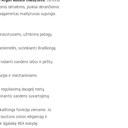
 Argon aukštu maišytuvu
, turinčiu
iomis detalėmis, puikiai derančiomis
 pagamintas maišytuvas sujungia
praustuvams, užtikrina patogų
nkenėlės, suteikianti išraiškingą
rodanti vandens lašus ir pirštų
zijai ir mechaniniams
o reguliavimą daugelį metų.
inantis vandens suvartojimą.
kaištinga funkcija viename. Jo
raustuvo zonos eleganciją ir
r ilgalaikę
REA
kokybę.