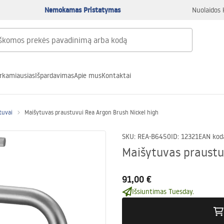
Nemokamas Pristatymas
Nuolaidos 
rkamiausias
Išpardavimas
Apie mus
Kontaktai
tuvai
Maišytuvas praustuvui Rea Argon Brush Nickel high
SKU
:
REA-B6450
ID
:
12321
EAN kod
Maišytuvas praustu
91,00 €
Išsiuntimas Tuesday.