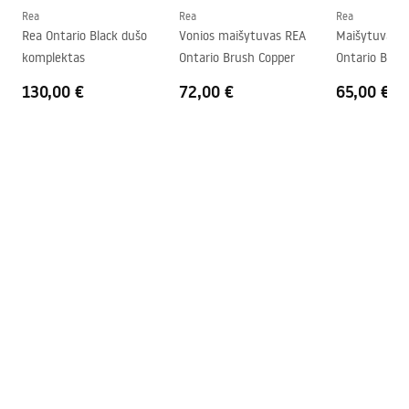
Garantija
5 lat
Rea
Rea
Rea
Garantijos sąlygos
Rea Ontario Black dušo
Vonios maišytuvas REA
Maišytuvas 
Warranty_Terms_and_Conditions_Faucets_-_5.pdf
komplektas
Ontario Brush Copper
Ontario Brus
130,00 €
72,00 €
65,00 €