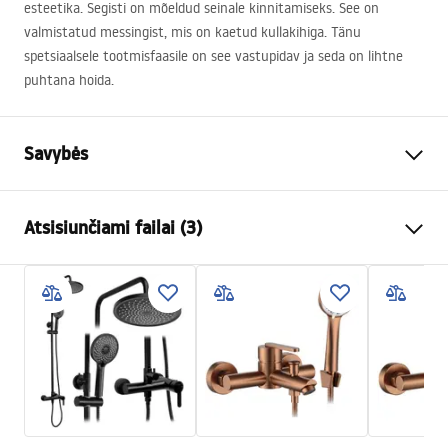
esteetika. Segisti on mõeldud seinale kinnitamiseks. See on
valmistatud messingist, mis on kaetud kullakihiga. Tänu
spetsiaalsele tootmisfaasile on see vastupidav ja seda on lihtne
puhtana hoida.
Savybės
Baterijos Tipas
dušo
Atsisiunčiami failai (3)
Montavimo būdas
Sieninė
Spalva
Šlifuotas varis
Surinkimo instrukcijos
Medžiaga
Žalvaris, ABS
Faucet.pdf
Aukštis
80
mm
Dengimo technologija
PVD
Warunki bezpieczeństwa
Ryšio skersmuo
1/2 colio
WARUNKI BEZPIECZENSTWA BATERIE.pdf
Jungčių atstumas
150
mm