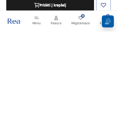
Pridėti į krepšelį
0
0
Meniu
Paskyra
Mėgstamiausi
Krepšelis
Naujienlaiškis
Sekite naujienas ir akcijas!
Prenumeruok
Įvesdami ir patvirtindami savo duomenis sutinkate gauti
naujienlaiškį pagal
Taisyklių
nuostatas.