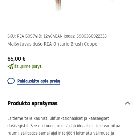
SKU
:
REA-B0974
ID
:
12464
EAN kodas
:
5906366022333
Maišytuvas dušo REA Ontario Brush Copper
65,00 €
Išsiųsime poryt.
Paklauskite apie prekę
Produkto aprašymas
Esitleme teile kaunist, ülifunktsionaalset ja kaasaegset
dušisegistit. See on toode, mis täidab ideaalselt teie vannitoa
ruumi, säilitades samal ajal interjööri laitmatu välimuse ja