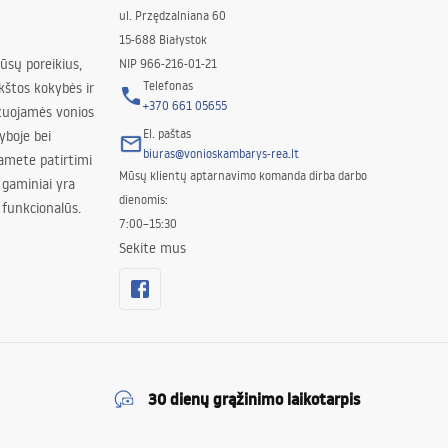
ul. Przędzalniana 60
15-688 Białystok
jūsų poreikius,
NIP 966-216-01-21
Telefonas
kštos kokybės ir
+370 661 05655
izuojamės vonios
El. paštas
yboje bei
biuras@vonioskambarys-rea.lt
amete patirtimi
Mūsų klientų aptarnavimo komanda dirba darbo
 gaminiai yra
dienomis:
 funkcionalūs.
7:00–15:30
Sekite mus
30 dienų grąžinimo laikotarpis