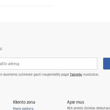
dijantis plienas
 raštu
s!
strukcijai – 120 mėn., kitiems
 – 24 mėn
vo duomenis sutinkate gauti naujienlaiškį pagal
Taisyklių
nuostatas.
Kliento zona
Apie mus
REA prekės ženklas debiutavo
Mano paskyra