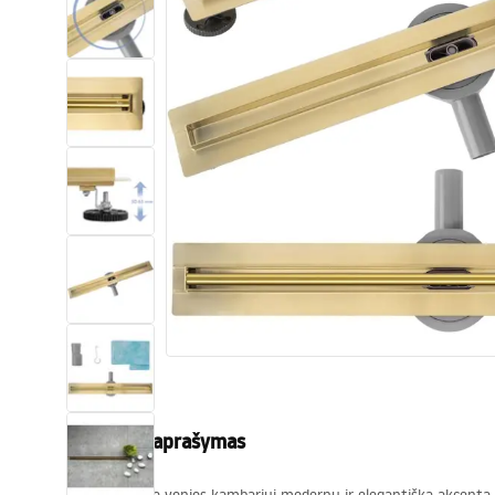
Tualetai
Praustuvas
Vonios ir ekranai
Vonios maišytuvai
Vonios dušai
Virtuvė
Vonios aksesuarai ir baldai
Produkto aprašymas