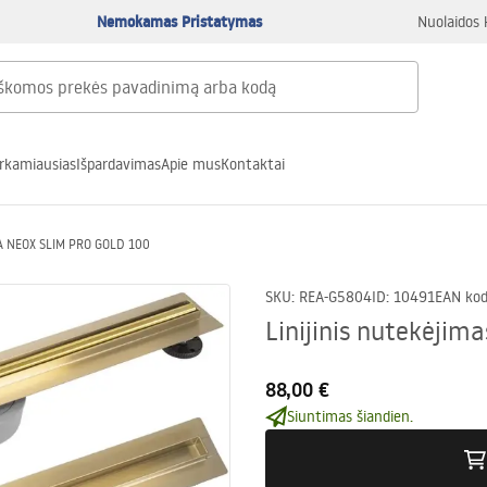
Nemokamas Pristatymas
Nuolaidos 
rkamiausias
Išpardavimas
Apie mus
Kontaktai
EA NEOX SLIM PRO GOLD 100
SKU
:
REA-G5804
ID
:
10491
EAN ko
Linijinis nutekėji
88,00 €
Siuntimas šiandien.