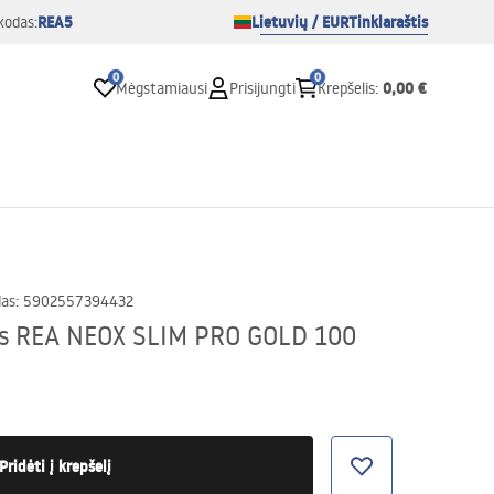
REA5
Lietuvių / EUR
Tinklaraštis
kodas:
0
0
0,00 €
Mėgstamiausi
Prisijungti
Krepšelis
:
das
:
5902557394432
mas REA NEOX SLIM PRO GOLD 100
Pridėti į krepšelį