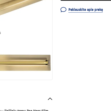
Paklauskite apie prekę