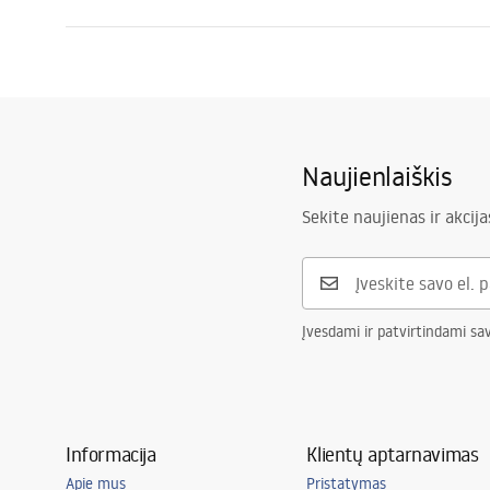
Drenažo ilgis (cm)
100
Surinkimo instrukcijos
Drenavimo medžiaga
AISI 304 nerū
LINEAR-3.pdf
Spalva
Auksas
Viršelio tipas
vienpusis su
Naujienlaiškis
Talpa
0,45 l/s
Lukštas
Nano Flex
Sekite naujienas ir akcija
Garantija
Plieninei kon
elementams
Įvesdami ir patvirtindami sa
Informacija
Klientų aptarnavimas
Apie mus
Pristatymas