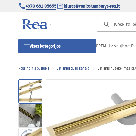
+370 661 05655
biuras@vonioskambarys-rea.lt
PREMIUM
Naujienos
Pe
Visos kategorijos
Pagrindinis puslapis
Linijiniai dušo kanalai
Linijinis nutekėjimas R
Dušo kabinos
Dušo durys
Vonios dušo padėklai
Linijiniai dušo kanalai