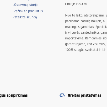
rinkoje 1993 m.
Užsakymų istorija
Grąžinkite produktus
Nuo to laiko, atsižvelgdami į 
Pateikite skundą
papildome pasiūlą naujais, au
madingais gaminiais. Special
ir virtuvės santechnikos gam
importavime. Remdamiesi ilg
garantuojame, kad visi mūsų
100% saugūs sveikatai ir itin
gus apsipirkimas
Greitas pristatymas