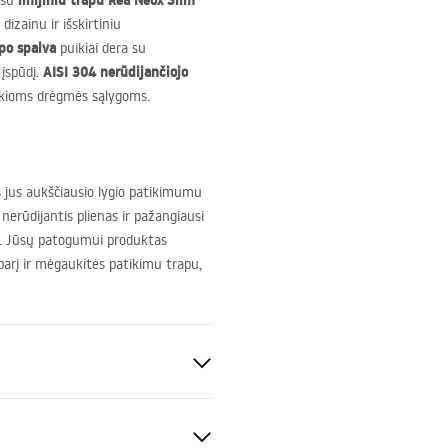
linijiniu trapu Rea Neox Slim
 su
 dizainu ir išskirtiniu
po spalva
puikiai dera su
AISI
304 nerūdijančiojo
 įspūdį.
kioms drėgmės sąlygoms.
s jus aukščiausio lygio patikimumu
nerūdijantis plienas ir pažangiausi
mu. Jūsų patogumui produktas
barį ir mėgaukitės patikimu trapu,
amas