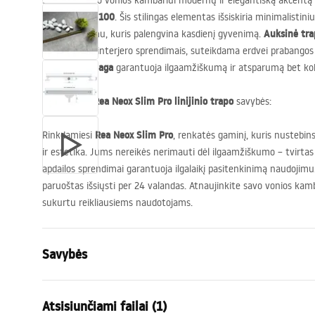
Suteikite savo vonios kambariui modernų ir elegantišką akcentą
Pro Auksinis 100
. Šis stilingas elementas išsiskiria minimalistiniu
Auksinė tra
funkcionalumu, kuris palengvina kasdienį gyvenimą.
šiuolaikiniais interjero sprendimais, suteikdama erdvei prabangos
plieno medžiaga
garantuoja ilgaamžiškumą ir atsparumą bet ko
Rea Neox Slim Pro linijinio trapo
Pagrindinės
savybės:
Rea Neox Slim Pro
Rinkdamiesi
, renkatės gaminį, kuris nustebin
ir estetika. Jums nereikės nerimauti dėl ilgaamžiškumo – tvirtas 
apdailos sprendimai garantuoja ilgalaikį pasitenkinimą naudoji
paruoštas išsiųsti per 24 valandas. Atnaujinkite savo vonios kam
sukurtu reikliausiems naudotojams.
Savybės
Drenažo tipas
Lieknas
Atsisiunčiami failai (1)
Sifono tipas
360 ° pasuk