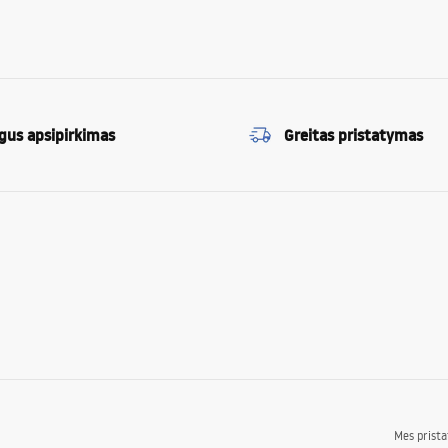
gus apsipirkimas
Greitas pristatymas
Mes prist