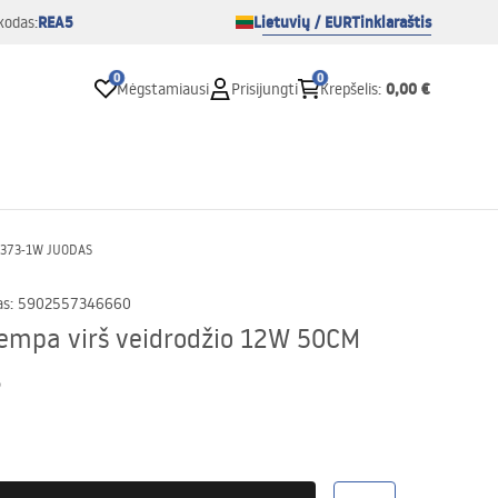
REA5
Lietuvių / EUR
Tinklaraštis
kodas:
0
0
0,00 €
Mėgstamiausi
Prisijungti
Krepšelis
:
PP373-1W JUODAS
as
:
5902557346660
 lempa virš veidrodžio 12W 50CM
S