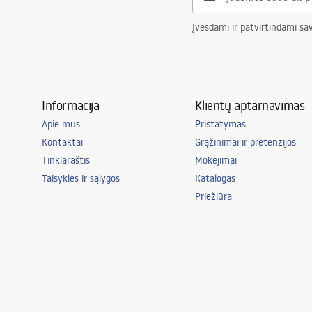
Naudotas siūlas
Integruotas L
Įvesdami ir patvirtindami sa
Šviesos spalva
neutralus
Pridedamas šviesos šaltinis
Taip
Energijos klasė
A - G
Informacija
Klientų aptarnavimas
Sandarumo klasė
IP20
Apie mus
Pristatymas
Kambarys
biuras, valgom
Kontaktai
Grąžinimai ir pretenzijos
Svetainė, mie
Tinklaraštis
Mokėjimai
Papildomos funkcijos
tilt angle ad
Taisyklės ir sąlygos
Katalogas
Priežiūra