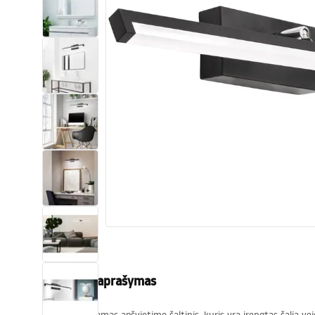
Tualetai
Praustuvas
Vonios ir ekranai
Vonios maišytuvai
Vonios dušai
Virtuvė
Vonios aksesuarai ir baldai
Produkto aprašymas