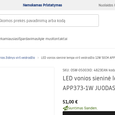
Nemokamas Pristatymas
Nuolaidos 
rkamiausias
Išpardavimas
Apie mus
Kontaktai
nios židinys virš veidrodžio
LED vonios sieninė lempa virš veidrodžio 12W 50CM A
SKU
:
OSW-05003
ID
:
4823
EAN kod
LED vonios sieninė
APP373-1W JUODA
51,00 €
Siuntimas šiandien.