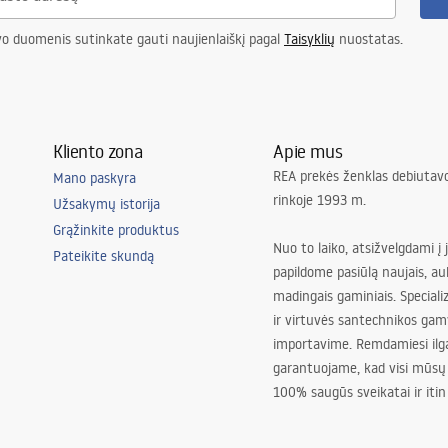
ED šaltinis
vo duomenis sutinkate gauti naujienlaiškį pagal
Taisyklių
nuostatas.
Kliento zona
Apie mus
REA prekės ženklas debiutavo
Mano paskyra
asis, koridorius/laiptai, virtuvė,
rinkoje 1993 m.
Užsakymų istorija
gamasis, Universalus
Grąžinkite produktus
justment
Nuo to laiko, atsižvelgdami į 
Pateikite skundą
papildome pasiūlą naujais, au
madingais gaminiais. Special
ir virtuvės santechnikos gam
importavime. Remdamiesi ilg
garantuojame, kad visi mūsų
100% saugūs sveikatai ir itin