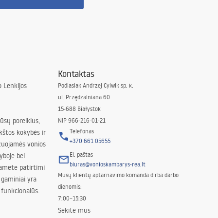
Kontaktas
 Lenkijos
Podlasiak Andrzej Cylwik sp. k.
ul. Przędzalniana 60
15-688 Białystok
jūsų poreikius,
NIP 966-216-01-21
Telefonas
kštos kokybės ir
+370 661 05655
izuojamės vonios
El. paštas
yboje bei
biuras@vonioskambarys-rea.lt
amete patirtimi
Mūsų klientų aptarnavimo komanda dirba darbo
 gaminiai yra
dienomis:
 funkcionalūs.
7:00–15:30
Sekite mus