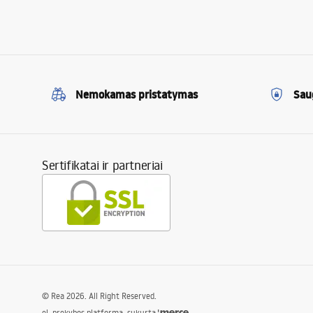
Nemokamas pristatymas
Sau
Sertifikatai ir partneriai
©
Rea
2026
. All Right Reserved.
el. prekybos platforma, sukurta