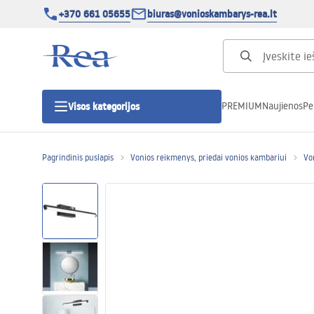
+370 661 05655
biuras@vonioskambarys-rea.lt
PREMIUM
Naujienos
Pe
Visos kategorijos
Pagrindinis puslapis
Vonios reikmenys, priedai vonios kambariui
Vo
Dušo kabinos
Dušo durys
Vonios dušo padėklai
Linijiniai dušo kanalai