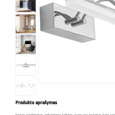
Tualetai
Praustuvas
Vonios ir ekranai
Vonios maišytuvai
Vonios dušai
Virtuvė
Vonios aksesuarai ir baldai
Produkto aprašymas