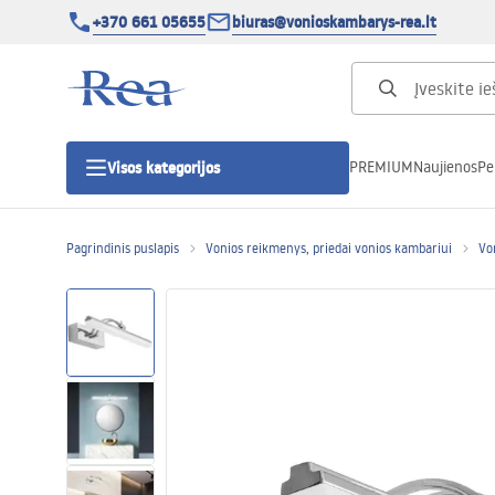
+370 661 05655
biuras@vonioskambarys-rea.lt
PREMIUM
Naujienos
Pe
Visos kategorijos
Pagrindinis puslapis
Vonios reikmenys, priedai vonios kambariui
Vo
Dušo kabinos
Dušo durys
Vonios dušo padėklai
Linijiniai dušo kanalai