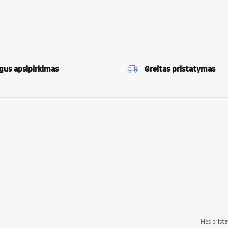
gus apsipirkimas
Greitas pristatymas
Mes prist