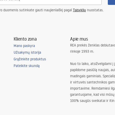
vo duomenis sutinkate gauti naujienlaiškį pagal
Taisyklių
nuostatas.
asis, koridorius/laiptai, virtuvė,
gamasis, Universalus
justment
Kliento zona
Apie mus
REA prekės ženklas debiutavo
Mano paskyra
rinkoje 1993 m.
Užsakymų istorija
Grąžinkite produktus
Nuo to laiko, atsižvelgdami į 
Pateikite skundą
papildome pasiūlą naujais, au
madingais gaminiais. Special
ir virtuvės santechnikos gam
importavime. Remdamiesi ilg
garantuojame, kad visi mūsų
100% saugūs sveikatai ir itin