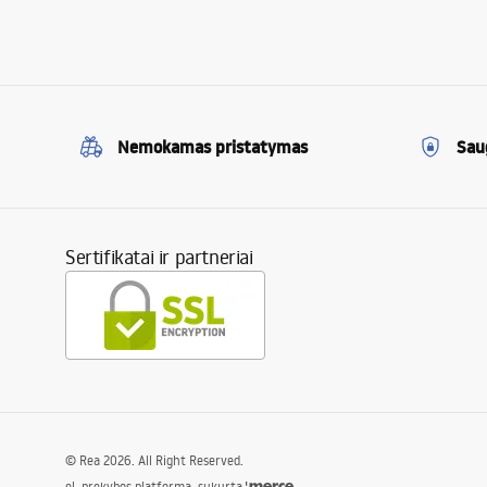
Nemokamas pristatymas
Sau
Sertifikatai ir partneriai
©
Rea
2026
. All Right Reserved.
el. prekybos platforma, sukurta