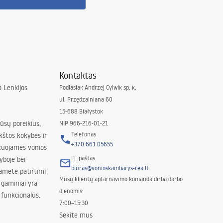
Kontaktas
 Lenkijos
Podlasiak Andrzej Cylwik sp. k.
ul. Przędzalniana 60
15-688 Białystok
jūsų poreikius,
NIP 966-216-01-21
Telefonas
kštos kokybės ir
+370 661 05655
izuojamės vonios
El. paštas
yboje bei
biuras@vonioskambarys-rea.lt
amete patirtimi
Mūsų klientų aptarnavimo komanda dirba darbo
 gaminiai yra
dienomis:
 funkcionalūs.
7:00–15:30
Sekite mus