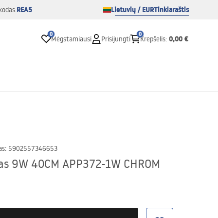
REA5
Lietuvių / EUR
Tinklaraštis
kodas:
0
0
0,00 €
Mėgstamiausi
Prisijungti
Krepšelis
:
as
:
5902557346653
uvas 9W 40CM APP372-1W CHROM