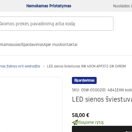
Nemokamas Pristatymas
Nuolaidos 
rkamiausias
Išpardavimas
Apie mus
Kontaktai
nios židinys virš veidrodžio
LED sienos šviestuvas 9W 40CM APP372-1W CHROM
Išpardavimas
SKU
:
OSW-05002
ID
:
4841
EAN kod
LED sienos šviest
58,00 €
Išsiųsime rytoj.