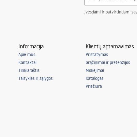
Pridedamas šviesos šaltinis
Taip
Įvesdami ir patvirtindami sa
Sandarumo klasė
IP20
Kambarys
biuras, valgom
Svetainė, mie
Papildomos funkcijos
tilt angle ad
Informacija
Klientų aptarnavimas
Apie mus
Pristatymas
Kontaktai
Grąžinimai ir pretenzijos
Tinklaraštis
Mokėjimai
Taisyklės ir sąlygos
Katalogas
Priežiūra