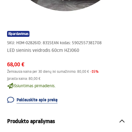
Išpardavimas
SKU
:
HOM-02826
ID
:
8315
EAN kodas
:
5902557381708
LED sieninis veidrodis 60cm HZJ060
68,00 €
-
15
%
Žemiausia kaina per 30 dienų iki sumažinimo:
80,00 €
Įprasta kaina
:
80,00 €
Išsiuntimas pirmadienis.
Paklauskite apie prekę
Produkto aprašymas