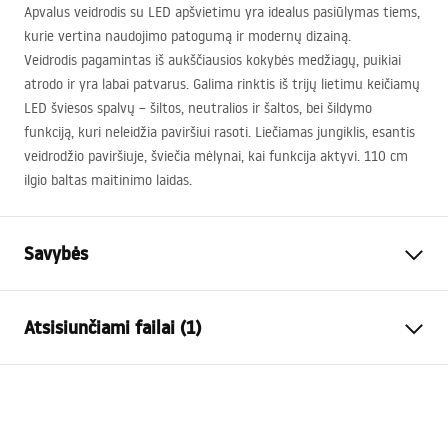
Apvalus veidrodis su
LED
apšvietimu yra idealus pasiūlymas tiems,
kurie vertina naudojimo patogumą ir modernų dizainą.
Veidrodis pagamintas iš aukščiausios kokybės medžiagų, puikiai
atrodo ir yra labai patvarus. Galima rinktis iš trijų lietimu keičiamų
LED
šviesos spalvų – šiltos, neutralios ir šaltos, bei šildymo
funkciją, kuri neleidžia paviršiui rasoti. Liečiamas jungiklis, esantis
veidrodžio paviršiuje, šviečia mėlynai, kai funkcija aktyvi. 110 cm
ilgio baltas maitinimo laidas.
Savybės
Aukštis
600
mm
Atsisiunčiami failai (1)
Plotis
600
mm
Gylis
20
mm
manual mirror led
LED apšvietimas
Taip
manual_mirror_led.pdf
Rėmas
Ne