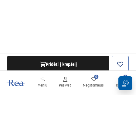
Pridėti į krepšelį
0
0
Meniu
Paskyra
Mėgstamiausi
Krepšelis
Naujienlaiškis
Sekite naujienas ir akcijas!