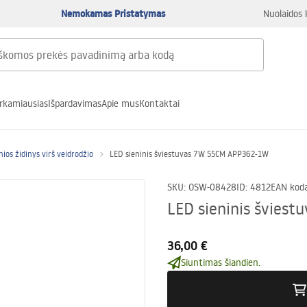
Nemokamas Pristatymas
Nuolaidos 
rkamiausias
Išpardavimas
Apie mus
Kontaktai
nios židinys virš veidrodžio
LED sieninis šviestuvas 7W 55CM APP362-1W
SKU
:
OSW-08428
ID
:
4812
EAN kod
LED sieninis švies
36,00 €
Siuntimas šiandien.