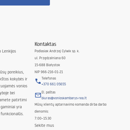
Kontaktas
 Lenkijos
Podlasiak Andrzej Cylwik sp. k.
ul. Przędzalniana 60
15-688 Białystok
jūsų poreikius,
NIP 966-216-01-21
Telefonas
kštos kokybės ir
+370 661 05655
izuojamės vonios
El. paštas
yboje bei
biuras@vonioskambarys-rea.lt
amete patirtimi
Mūsų klientų aptarnavimo komanda dirba darbo
 gaminiai yra
dienomis:
 funkcionalūs.
7:00–15:30
Sekite mus