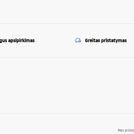
gus apsipirkimas
Greitas pristatymas
Mes prist