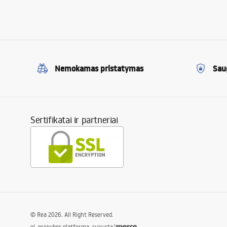
Nemokamas pristatymas
Sau
Sertifikatai ir partneriai
©
Rea
2026
. All Right Reserved.
el. prekybos platforma, sukurta