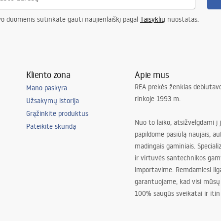
asis, koridorius/laiptai, virtuvė,
vo duomenis sutinkate gauti naujienlaiškį pagal
Taisyklių
nuostatas.
gamasis, Universalus
justment
Kliento zona
Apie mus
REA prekės ženklas debiutavo
Mano paskyra
rinkoje 1993 m.
Užsakymų istorija
Grąžinkite produktus
Nuo to laiko, atsižvelgdami į 
Pateikite skundą
papildome pasiūlą naujais, au
madingais gaminiais. Special
ir virtuvės santechnikos gam
importavime. Remdamiesi ilg
garantuojame, kad visi mūsų
100% saugūs sveikatai ir itin