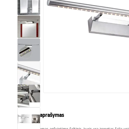
Tualetai
Praustuvas
Vonios ir ekranai
Vonios maišytuvai
Vonios dušai
Virtuvė
Vonios aksesuarai ir baldai
Produkto aprašymas