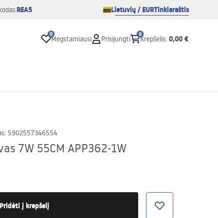
REA5
Lietuvių / EUR
Tinklaraštis
kodas:
0
0
0,00 €
Mėgstamiausi
Prisijungti
Krepšelis
:
as
:
5902557346554
tuvas 7W 55CM APP362-1W
Pridėti į krepšelį