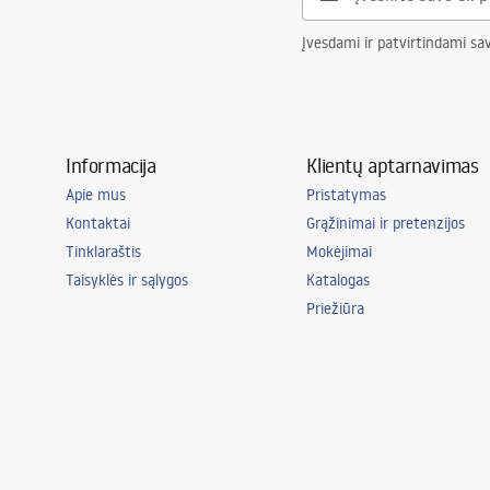
Kambarys
biuras, valgom
Įvesdami ir patvirtindami sa
Svetainė, mie
Papildomos funkcijos
tilt angle ad
Informacija
Klientų aptarnavimas
Apie mus
Pristatymas
Kontaktai
Grąžinimai ir pretenzijos
Tinklaraštis
Mokėjimai
Taisyklės ir sąlygos
Katalogas
Priežiūra