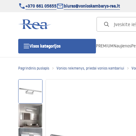
+370 661 05655
biuras@vonioskambarys-rea.lt
PREMIUM
Naujienos
Pe
Visos kategorijos
Pagrindinis puslapis
Vonios reikmenys, priedai vonios kambariui
Vo
Dušo kabinos
Dušo durys
Vonios dušo padėklai
Linijiniai dušo kanalai