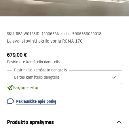
SKU
:
REA-W0128
ID
:
12006
EAN kodas
:
5906366020018
Laisvai stovinti akrilo vonia ROMA 170
679,00 €
Pasirinkite kamštelio dangtelis
Pasirinkite kamštelio dangtelis
Išsiųsime rytoj.
Paklauskite apie prekę
Produkto aprašymas