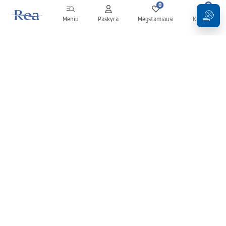
0
0
Meniu
Paskyra
Mėgstamiausi
Krepšelis
Naujienlaiškis
Sekite naujienas ir akcijas!
Prenumeruok
Įvesdami ir patvirtindami savo duomenis sutinkate gauti
naujienlaiškį pagal
Taisyklių
nuostatas.