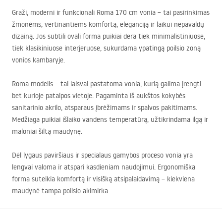
Graži, moderni ir funkcionali Roma 170 cm vonia – tai pasirinkimas
žmonėms, vertinantiems komfortą, eleganciją ir laikui nepavaldų
dizainą. Jos subtili ovali forma puikiai dera tiek minimalistiniuose,
tiek klasikiniuose interjeruose, sukurdama ypatingą poilsio zoną
vonios kambaryje.
Roma modelis – tai laisvai pastatoma vonia, kurią galima įrengti
bet kurioje patalpos vietoje. Pagaminta iš aukštos kokybės
sanitarinio akrilo, atsparaus įbrėžimams ir spalvos pakitimams.
Medžiaga puikiai išlaiko vandens temperatūrą, užtikrindama ilgą ir
maloniai šiltą maudynę.
Dėl lygaus paviršiaus ir specialaus gamybos proceso vonia yra
lengvai valoma ir atspari kasdieniam naudojimui. Ergonomiška
forma suteikia komfortą ir visišką atsipalaidavimą – kiekviena
maudynė tampa poilsio akimirka.