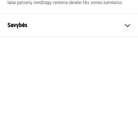
labai patvarių medžiagų rankena idealiai tiks vonios kambariui.
Savybės
Spalva
Šlifuotas auksas
Medžiaga
Metalas
Montavimo būdas
Prisukamas
Plotis
135
mm
Aukštis
95
mm
Gylis
65
mm
Serija
Prism
Garantija
24 mėnesių