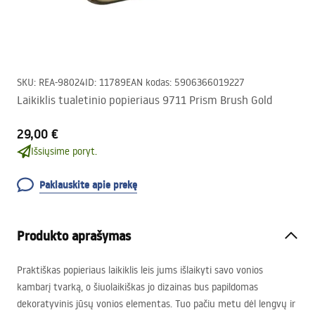
SKU
:
REA-98024
ID
:
11789
EAN kodas
:
5906366019227
Laikiklis tualetinio popieriaus 9711 Prism Brush Gold
29,00 €
Išsiųsime poryt.
Paklauskite apie prekę
Produkto aprašymas
Praktiškas popieriaus laikiklis leis jums išlaikyti savo vonios
kambarį tvarką, o šiuolaikiškas jo dizainas bus papildomas
dekoratyvinis jūsų vonios elementas. Tuo pačiu metu dėl lengvų ir