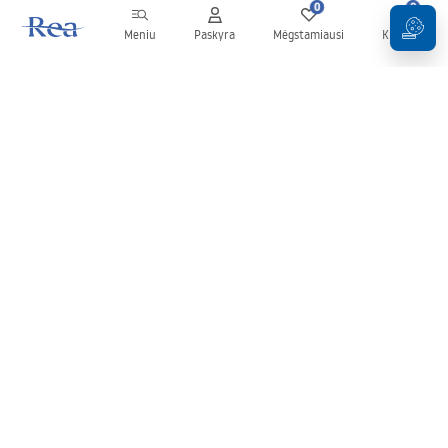
0
0
Meniu
Paskyra
Mėgstamiausi
Krepšelis
Naujienlaiškis
Sekite naujienas ir akcijas!
Prenumeruok
Įvesdami ir patvirtindami savo duomenis sutinkate gauti
naujienlaiškį pagal
Taisyklių
nuostatas.