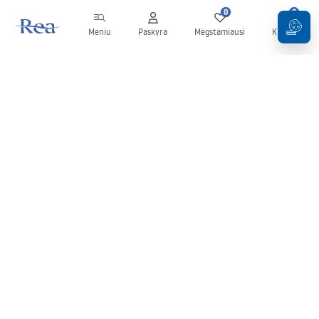
0
0
Meniu
Paskyra
Mėgstamiausi
Krepšelis
Naujienlaiškis
Sekite naujienas ir akcijas!
Prenumeruok
Įvesdami ir patvirtindami savo duomenis sutinkate gauti
naujienlaiškį pagal
Taisyklių
nuostatas.