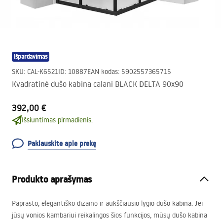
Išpardavimas
SKU
:
CAL-K6521
ID
:
10887
EAN kodas
:
5902557365715
Kvadratinė dušo kabina calani BLACK DELTA 90x90
392,00 €
Išsiuntimas pirmadienis.
Paklauskite apie prekę
Produkto aprašymas
Paprasto, elegantiško dizaino ir aukščiausio lygio dušo kabina. Jei
jūsų vonios kambariui reikalingos šios funkcijos, mūsų dušo kabina