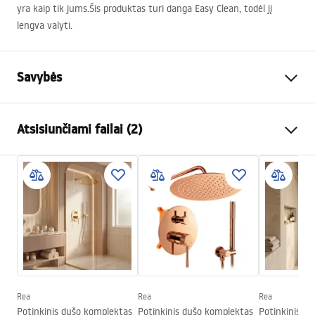
yra kaip tik jums.Šis produktas turi danga Easy Clean, todėl jį
lengva valyti.
Savybės
Dydis (durys x siena)
90x90
Atsisiunčiami failai (2)
Dydis (durys x durys)
90x90
Kabinos tipas
Kampas
shower manual
Atidarymo būdas
Stumdomas
shower manual.pdf
Surinkimas
Ant irkluojančio baseino arba
ant grindų
shower manual
Aukštis (mm)
1900
mm
shower manual.pdf
Garantija
24 mėnesių
Rea
Rea
Rea
Potinkinis dušo komplektas
Potinkinis dušo komplektas
Potinkinis d