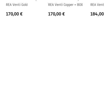
REA Venti Gold
REA Venti Copper + BOX
REA Venti Br
BOX
170,00 €
170,00 €
184,00 €