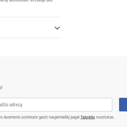
namų šeimininkei. Virtuvėje bus
ztuczne
s!
vo duomenis sutinkate gauti naujienlaiškį pagal
Taisyklių
nuostatas.