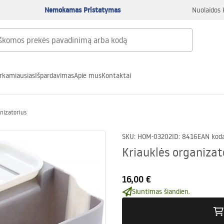
Nemokamas Pristatymas
Nuolaidos 
rkamiausias
Išpardavimas
Apie mus
Kontaktai
anizatorius
SKU
:
HOM-03202
ID
:
8416
EAN kod
Kriauklės organizat
16,00 €
Siuntimas šiandien.