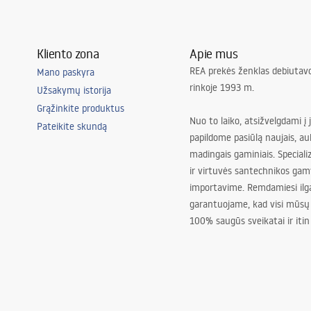
Kliento zona
Apie mus
REA prekės ženklas debiutavo
Mano paskyra
rinkoje 1993 m.
Užsakymų istorija
Grąžinkite produktus
Nuo to laiko, atsižvelgdami į 
Pateikite skundą
papildome pasiūlą naujais, au
madingais gaminiais. Special
ir virtuvės santechnikos gam
importavime. Remdamiesi ilg
garantuojame, kad visi mūsų
100% saugūs sveikatai ir itin