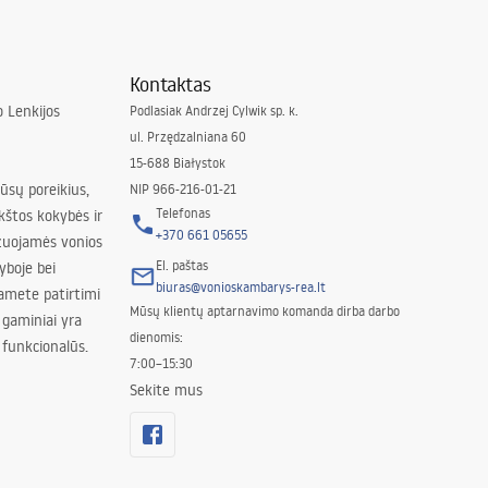
Kontaktas
 Lenkijos
Podlasiak Andrzej Cylwik sp. k.
ul. Przędzalniana 60
15-688 Białystok
jūsų poreikius,
NIP 966-216-01-21
Telefonas
kštos kokybės ir
+370 661 05655
izuojamės vonios
El. paštas
yboje bei
biuras@vonioskambarys-rea.lt
amete patirtimi
Mūsų klientų aptarnavimo komanda dirba darbo
 gaminiai yra
dienomis:
 funkcionalūs.
7:00–15:30
Sekite mus