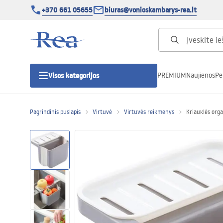
+370 661 05655
biuras@vonioskambarys-rea.lt
PREMIUM
Naujienos
Pe
Visos kategorijos
Pagrindinis puslapis
Virtuvė
Virtuvės reikmenys
Kriauklės org
Dušo kabinos
Dušo durys
Vonios dušo padėklai
Linijiniai dušo kanalai