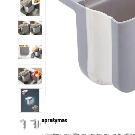
Tualetai
Praustuvas
Vonios ir ekranai
Vonios maišytuvai
Vonios dušai
Virtuvė
Vonios aksesuarai ir baldai
Produkto aprašymas