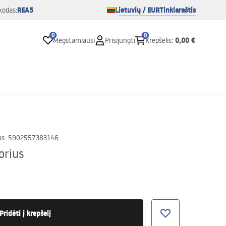
REA5
Lietuvių / EUR
Tinklaraštis
kodas:
0
0
0,00 €
Mėgstamiausi
Prisijungti
Krepšelis
:
as
:
5902557383146
orius
Pridėti į krepšelį