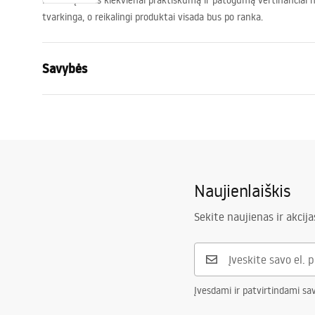
Idealus įtaisas kiekvienai praktiškumą ir patogumą vertinančiai 
tvarkinga, o reikalingi produktai visada bus po ranka.
Savybės
Spalva
balta, pilka
Medžiaga
Tworzywo s
Ilgis(mm)
160
mm
Baterijos aukštis
130
mm
Naujienlaiškis
Plotis (mm)
170
mm
Sekite naujienas ir akcija
Įvesdami ir patvirtindami sa