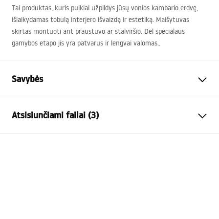
Tai produktas, kuris puikiai užpildys jūsų vonios kambario erdvę,
išlaikydamas tobulą interjero išvaizdą ir estetiką. Maišytuvas
skirtas montuoti ant praustuvo ar stalviršio. Dėl specialaus
gamybos etapo jis yra patvarus ir lengvai valomas..
Savybės
Baterijos Tipas
kriauklės
Atsisiunčiami failai (3)
Montavimo būdas
Pastatoma
Spalva
Juoda
Garantijos sąlygos
Snapelio tipas
Fiksuota
Warranty_Terms_and_Conditions_Faucets_-_5.pdf
Medžiaga
Žalvaris
Snapelio diapazonas
105
mm
Surinkimo instrukcija
Aukštis
150
mm
faucet.pdf
Dengimo technologija
Electroplating