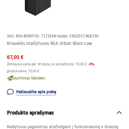
SKU
:
REA-B9907
ID
:
7172
EAN kodas
:
5902557368730
Kriauklės maišytuvas REA Urban Black Low
67,00 €
-
8
%
Žemiausia kaina per 30 dienų iki sumažinimo:
73,00 €
Įprasta kaina
:
73,00 €
Siuntimas šiandien.
Paklauskite apie prekę
Produkto aprašymas
Maišytuvas pagamintas atsižvelgiant į funkcionalumą ir išvaizdą.