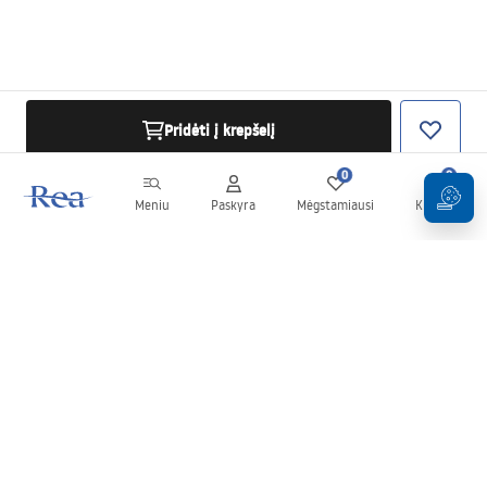
Pridėti į krepšelį
0
0
Meniu
Paskyra
Mėgstamiausi
Krepšelis
Naujienlaiškis
Sekite naujienas ir akcijas!
Prenumeruok