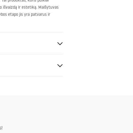
Tai produktas, kuris puikiai
o išvaizdą ir estetiką. Maišytuvas
bos etapo jis yra patvarus ir
kimo instrukcija
.pdf
s!