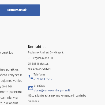
Prenumeruok
Kontaktas
 Lenkijos
Podlasiak Andrzej Cylwik sp. k.
ul. Przędzalniana 60
15-688 Białystok
jūsų poreikius,
NIP 966-216-01-21
Telefonas
kštos kokybės ir
+370 661 05655
izuojamės vonios
El. paštas
yboje bei
biuras@vonioskambarys-rea.lt
amete patirtimi
Mūsų klientų aptarnavimo komanda dirba darbo
 gaminiai yra
dienomis:
 funkcionalūs.