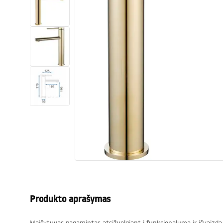
Tualetai
Praustuvas
Vonios ir ekranai
Vonios maišytuvai
Vonios dušai
Virtuvė
Vonios aksesuarai ir baldai
Produkto aprašymas