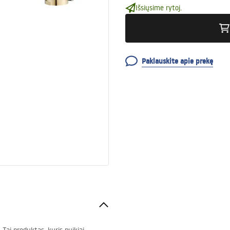
Išsiųsime rytoj.
Paklauskite apie prekę