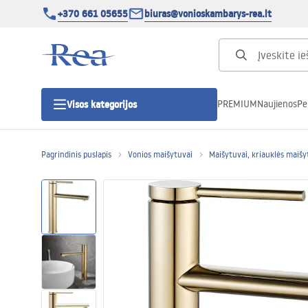
+370 661 05655
biuras@vonioskambarys-rea.lt
PREMIUM
Naujienos
Pe
Visos kategorijos
Pagrindinis puslapis
Vonios maišytuvai
Maišytuvai, kriauklės maišy
Dušo kabinos
Dušo durys
Vonios dušo padėklai
Linijiniai dušo kanalai