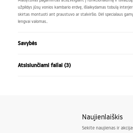
Maišytuvas pagamintas atsižvelgiant į funkcionalumą ir išvaizdą. 
užpildys jūsų vonios kambario erdvę, išlaikydamas tobulą interjer
skirtas montuoti ant praustuvo ar stalviršio. Dėl specialaus gamy
lengvai valomas..
Savybės
Baterijos Tipas
kriauklės
Atsisiunčiami failai (3)
Montavimo būdas
Pastatoma
Spalva
Auksas
Garantijos sąlygos
Snapelio tipas
Fiksuota
Surin
Warranty_Terms_and_Conditions_
faucet
Medžiaga
Žalvaris
Faucets_-_5.pdf
Snapelio diapazonas
150
mm
Naujienlaiškis
Aukštis
270
mm
Saugos informacija
Dengimo technologija
PVD
Safety_Information_Faucets.pdf
Sekite naujienas ir akcija