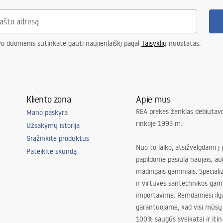
vo duomenis sutinkate gauti naujienlaiškį pagal
Taisyklių
nuostatas.
Kliento zona
Apie mus
REA prekės ženklas debiutavo
Mano paskyra
rinkoje 1993 m.
Užsakymų istorija
Grąžinkite produktus
Nuo to laiko, atsižvelgdami į 
Pateikite skundą
papildome pasiūlą naujais, au
madingais gaminiais. Special
ir virtuvės santechnikos gam
importavime. Remdamiesi ilg
garantuojame, kad visi mūsų
100% saugūs sveikatai ir itin