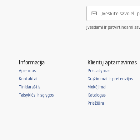
Ryšio skersmuo
3/8 colio
Garantija
5 lat
Įvesdami ir patvirtindami sa
Informacija
Klientų aptarnavimas
Apie mus
Pristatymas
Kontaktai
Grąžinimai ir pretenzijos
Tinklaraštis
Mokėjimai
Taisyklės ir sąlygos
Katalogas
Priežiūra