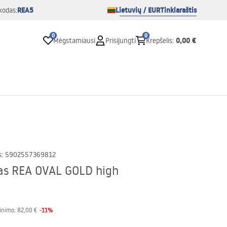
REA5
Lietuvių / EUR
Tinklaraštis
kodas:
0
0
0,00 €
Mėgstamiausi
Prisijungti
Krepšelis
:
s
:
5902557369812
as REA OVAL GOLD high
-
11
%
inimo:
82,00 €