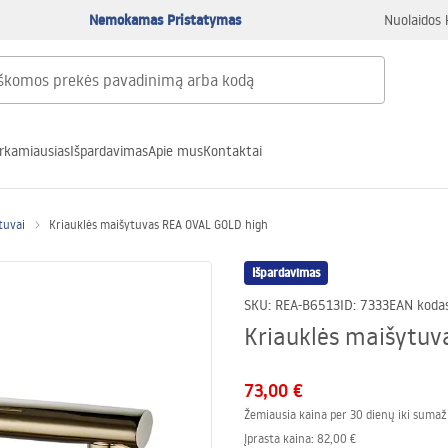
Nemokamas Pristatymas
Nuolaidos 
rkamiausias
Išpardavimas
Apie mus
Kontaktai
tuvai
Kriauklės maišytuvas REA OVAL GOLD high
Išpardavimas
SKU
:
REA-B6513
ID
:
7333
EAN koda
Kriauklės maišytuv
73,00 €
Žemiausia kaina per 30 dienų iki sumaž
Įprasta kaina
:
82,00 €