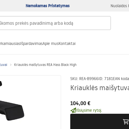
Nemokamas Pristatymas
Nuolaidos 
rkamiausias
Išpardavimas
Apie mus
Kontaktai
tuvai
Kriauklės maišytuvas REA Hass Black High
SKU
:
REA-B9966
ID
:
7181
EAN koda
Kriauklės maišytuv
104,00 €
Išsiųsime rytoj.