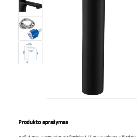
Tualetai
Praustuvas
Vonios ir ekranai
Vonios maišytuvai
Vonios dušai
Virtuvė
Vonios aksesuarai ir baldai
Produkto aprašymas