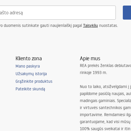
vo duomenis sutinkate gauti naujienlaiškį pagal
Taisyklių
nuostatas.
Kliento zona
Apie mus
REA prekės ženklas debiutavo
Mano paskyra
rinkoje 1993 m.
Užsakymų istorija
Grąžinkite produktus
Nuo to laiko, atsižvelgdami į 
Pateikite skundą
papildome pasiūlą naujais, au
madingais gaminiais. Special
ir virtuvės santechnikos gam
importavime. Remdamiesi ilg
garantuojame, kad visi mūsų
100% saugūs sveikatai ir itin