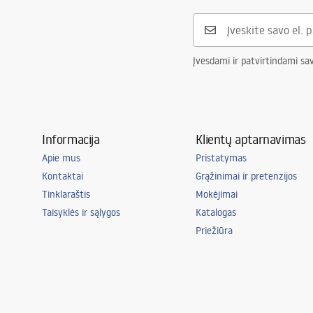
Ryšio skersmuo
3/8 colio
Garantija
5 lat
Įvesdami ir patvirtindami sa
Informacija
Klientų aptarnavimas
Apie mus
Pristatymas
Kontaktai
Grąžinimai ir pretenzijos
Tinklaraštis
Mokėjimai
Taisyklės ir sąlygos
Katalogas
Priežiūra