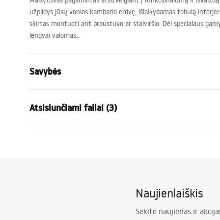
Maišytuvas pagamintas atsižvelgiant į funkcionalumą ir išvaizdą. 
užpildys jūsų vonios kambario erdvę, išlaikydamas tobulą interjer
skirtas montuoti ant praustuvo ar stalviršio. Dėl specialaus gamy
lengvai valomas..
Savybės
Baterijos Tipas
kriauklės
Atsisiunčiami failai (3)
Montavimo būdas
Pastatoma
Spalva
Juoda
Garantijos sąlygos
Snapelio tipas
Fiksuota
Surin
Warranty_Terms_and_Conditions_
faucet
Medžiaga
Žalvaris
Faucets_-_5.pdf
Snapelio diapazonas
105
mm
Naujienlaiškis
Aukštis
280
mm
Saugos informacija
Dengimo technologija
Electroplati
Safety_Information_Faucets.pdf
Sekite naujienas ir akcija