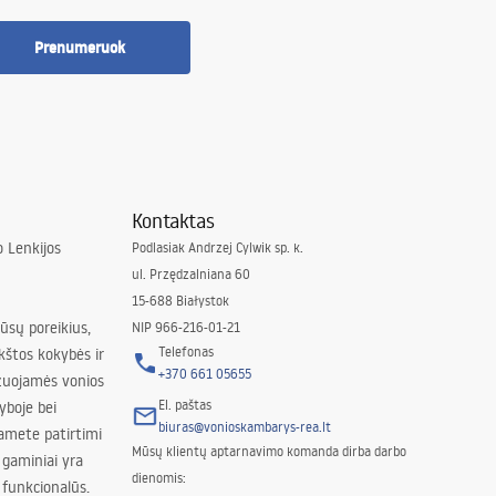
Prenumeruok
Kontaktas
 Lenkijos
Podlasiak Andrzej Cylwik sp. k.
ul. Przędzalniana 60
15-688 Białystok
jūsų poreikius,
NIP 966-216-01-21
Telefonas
kštos kokybės ir
+370 661 05655
izuojamės vonios
El. paštas
yboje bei
biuras@vonioskambarys-rea.lt
amete patirtimi
Mūsų klientų aptarnavimo komanda dirba darbo
 gaminiai yra
dienomis:
 funkcionalūs.