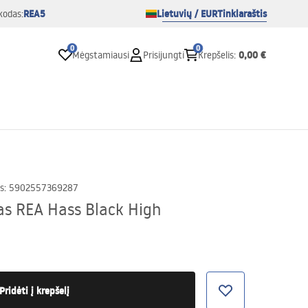
REA5
Lietuvių / EUR
Tinklaraštis
kodas:
0
0
0,00 €
Mėgstamiausi
Prisijungti
Krepšelis
:
s
:
5902557369287
as REA Hass Black High
Pridėti į krepšelį