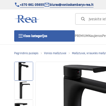
+370 661 05655
biuras@vonioskambarys-rea.lt
PREMIUM
Naujienos
Pe
Visos kategorijos
Pagrindinis puslapis
Vonios maišytuvai
Maišytuvai, kriauklės maišy
Dušo kabinos
Dušo durys
Vonios dušo padėklai
Linijiniai dušo kanalai