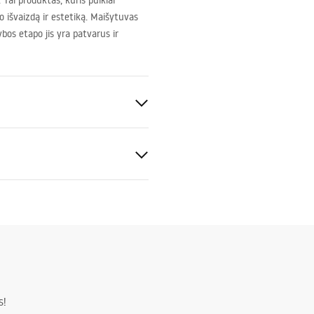
Tai produktas, kuris puikiai
o išvaizdą ir estetiką. Maišytuvas
bos etapo jis yra patvarus ir
kimo instrukcija
.pdf
ng
s!