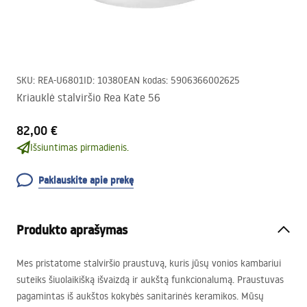
SKU
:
REA-U6801
ID
:
10380
EAN kodas
:
5906366002625
Kriauklė stalviršio Rea Kate 56
82,00 €
Išsiuntimas pirmadienis.
Paklauskite apie prekę
Produkto aprašymas
Mes pristatome stalviršio praustuvą, kuris jūsų vonios kambariui
suteiks šiuolaikišką išvaizdą ir aukštą funkcionalumą. Praustuvas
pagamintas iš aukštos kokybės sanitarinės keramikos. Mūsų