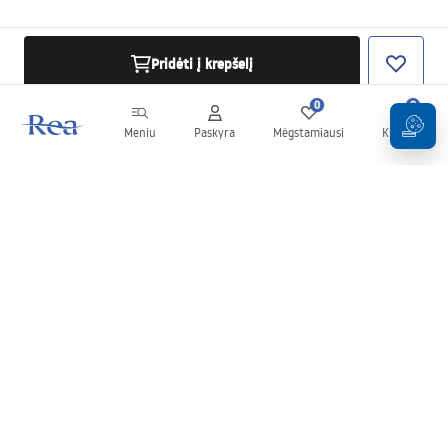
Pridėti į krepšelį
0
0
Meniu
Paskyra
Mėgstamiausi
Krepšelis
Naujienlaiškis
Sekite naujienas ir akcijas!
Prenumeruok
Įvesdami ir patvirtindami savo duomenis sutinkate gauti