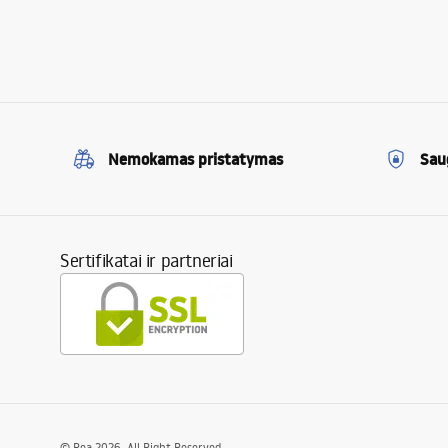
Nemokamas pristatymas
Sau
Sertifikatai ir partneriai
©
Rea
2026
. All Right Reserved.