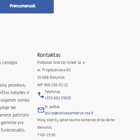
Prenumeruok
Kontaktas
 Lenkijos
Podlasiak Andrzej Cylwik sp. k.
ul. Przędzalniana 60
15-688 Białystok
jūsų poreikius,
NIP 966-216-01-21
Telefonas
kštos kokybės ir
+370 661 05655
izuojamės vonios
El. paštas
yboje bei
biuras@vonioskambarys-rea.lt
amete patirtimi
Mūsų klientų aptarnavimo komanda dirba darbo
 gaminiai yra
dienomis:
 funkcionalūs.
7:00–15:30