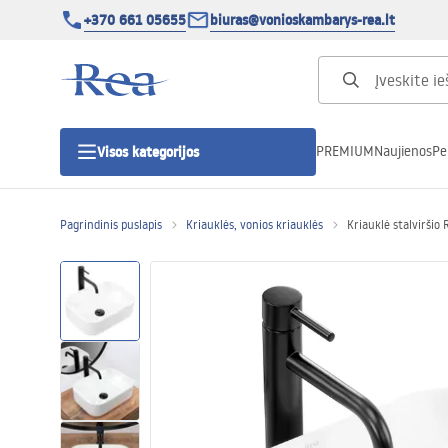
+370 661 05655
biuras@vonioskambarys-rea.lt
PREMIUM
Naujienos
Pe
Visos kategorijos
Pagrindinis puslapis
Kriauklės, vonios kriauklės
Kriauklė stalviršio
Dušo kabinos
Dušo durys
Vonios dušo padėklai
Linijiniai dušo kanalai