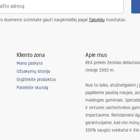
vo duomenis sutinkate gauti naujienlaiškį pagal
Taisyklių
nuostatas.
Kliento zona
Apie mus
REA prekės ženklas debiutavo
Mano paskyra
rinkoje 1993 m.
Užsakymų istorija
Grąžinkite produktus
Nuo to laiko, atsižvelgdami į 
Pateikite skundą
papildome pasiūlą naujais, au
madingais gaminiais. Special
ir virtuvės santechnikos gam
importavime. Remdamiesi ilg
garantuojame, kad visi mūsų
100% saugūs sveikatai ir itin