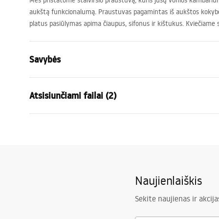
Mes pristatome stalviršio praustuvą, kuris jūsų vonios kambariui s
aukštą funkcionalumą. Praustuvas pagamintas iš aukštos kokyb
platus pasiūlymas apima čiaupus, sifonus ir kištukus. Kviečiame
Savybės
Montavimo būdas
Ant stalvirš
Atsisiunčiami failai (2)
Medžiaga
Sanitarinė 
Spalva
Balta
Garan
Apdaila
Blizgus
Surinkimo instrukcijos
Warra
Basin.pdf
Ilgis
405
mm
Basins
Plotis
310
mm
Naujienlaiškis
Aukštis
140
mm
Gylis
110
mm
Sekite naujienas ir akcija
Forma
Stačiakampi