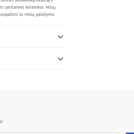
uteiks šiuolaikišką išvaizdą ir
ės sanitarinės keramikos. Mūsų
 susipažinti su mūsų pasiūlymu.
io
keramika
tijos sąlygos
nty_Terms_and_Conditions_
_-_5.pdf
s!
s