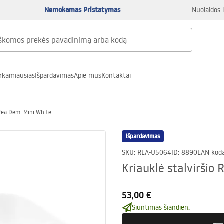
Nemokamas Pristatymas
Nuolaidos 
rkamiausias
Išpardavimas
Apie mus
Kontaktai
 Rea Demi Mini White
Išpardavimas
SKU
:
REA-U5064
ID
:
8890
EAN kod
Kriauklė stalviršio
53,00 €
Siuntimas šiandien.