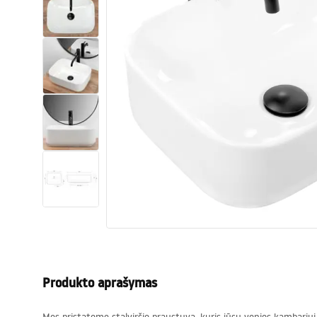
Tualetai
Praustuvas
Vonios ir ekranai
Vonios maišytuvai
Vonios dušai
Virtuvė
Vonios aksesuarai ir baldai
Produkto aprašymas