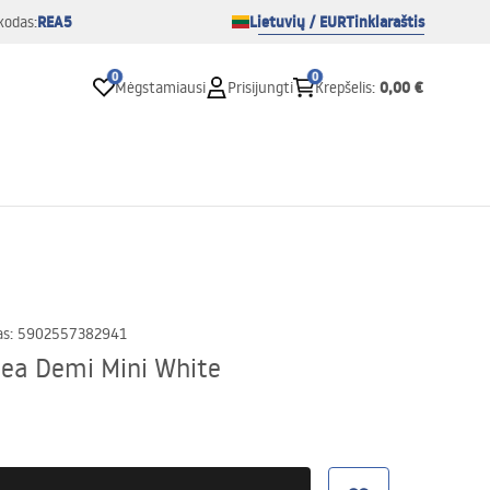
REA5
Lietuvių / EUR
Tinklaraštis
kodas:
0
0
0,00 €
Mėgstamiausi
Prisijungti
Krepšelis
:
as
:
5902557382941
 Rea Demi Mini White