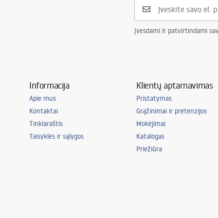
Skylė baterijom
Ne
Perpildymo anga
Ne
Įvesdami ir patvirtindami sa
Informacija
Klientų aptarnavimas
Apie mus
Pristatymas
Kontaktai
Grąžinimai ir pretenzijos
Tinklaraštis
Mokėjimai
Taisyklės ir sąlygos
Katalogas
Priežiūra