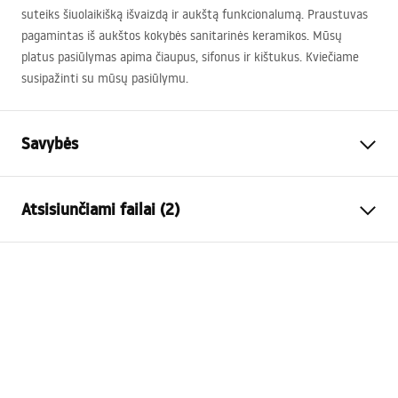
suteiks šiuolaikišką išvaizdą ir aukštą funkcionalumą. Praustuvas
pagamintas iš aukštos kokybės sanitarinės keramikos. Mūsų
platus pasiūlymas apima čiaupus, sifonus ir kištukus. Kviečiame
susipažinti su mūsų pasiūlymu.
Savybės
Montavimo būdas
Ant stalviršio
Atsisiunčiami failai (2)
Medžiaga
Sanitarinė keramika
Spalva
Balta
Surinkimo instrukcijos
Apdaila
Blizgus
Basin.pdf
Ilgis
570
mm
Plotis
360
mm
Garantijos sąlygos
Aukštis
150
mm
Warranty_Terms_and_Conditions_Basins_-_5.pdf
Gylis
130
mm