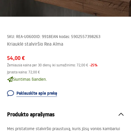
SKU
:
REA-U0600
ID
:
9918
EAN kodas
:
5902557398263
Kriauklė stalviršio Rea Alma
54,00 €
-
25
%
Žemiausia kaina per 30 dienų iki sumažinimo:
72,00 €
Įprasta kaina
:
72,00 €
Siuntimas šiandien.
Paklauskite apie prekę
Produkto aprašymas
Mes pristatome stalviršio praustuvą, kuris jūsų vonios kambariui