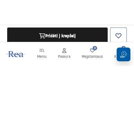
Pridėti į krepšelį
0
0
Meniu
Paskyra
Mėgstamiausi
Krepšelis
Naujienlaiškis
Sekite naujienas ir akcijas!
Prenumeruok