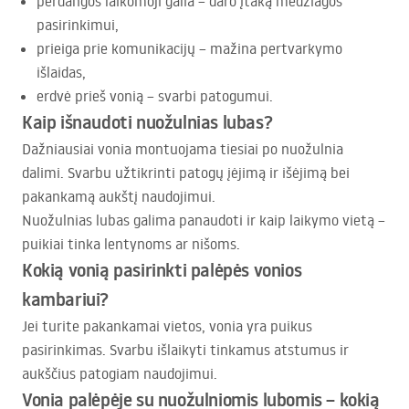
perdangos laikomoji galia – daro įtaką medžiagos
pasirinkimui,
prieiga prie komunikacijų – mažina pertvarkymo
išlaidas,
erdvė prieš vonią – svarbi patogumui.
Kaip išnaudoti nuožulnias lubas?
Dažniausiai vonia montuojama tiesiai po nuožulnia
dalimi. Svarbu užtikrinti patogų įėjimą ir išėjimą bei
pakankamą aukštį naudojimui.
Nuožulnias lubas galima panaudoti ir kaip laikymo vietą –
puikiai tinka lentynoms ar nišoms.
Kokią vonią pasirinkti palėpės vonios
kambariui?
Jei turite pakankamai vietos, vonia yra puikus
pasirinkimas. Svarbu išlaikyti tinkamus atstumus ir
aukščius patogiam naudojimui.
Vonia palėpėje su nuožulniomis lubomis – kokią