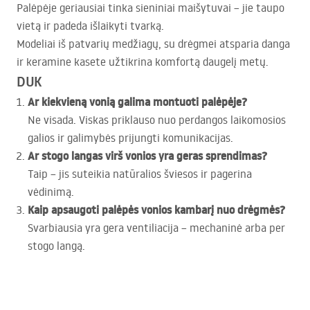
Palėpėje geriausiai tinka sieniniai maišytuvai – jie taupo
vietą ir padeda išlaikyti tvarką.
Modeliai iš patvarių medžiagų, su drėgmei atsparia danga
ir keramine kasete užtikrina komfortą daugelį metų.
DUK
Ar kiekvieną vonią galima montuoti palėpėje?
Ne visada. Viskas priklauso nuo perdangos laikomosios
galios ir galimybės prijungti komunikacijas.
Ar stogo langas virš vonios yra geras sprendimas?
Taip – jis suteikia natūralios šviesos ir pagerina
vėdinimą.
Kaip apsaugoti palėpės vonios kambarį nuo drėgmės?
Svarbiausia yra gera ventiliacija – mechaninė arba per
stogo langą.