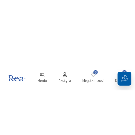
0
0
Meniu
Paskyra
Mėgstamiausi
Krepšelis
Naujienlaiškis
Sekite naujienas ir akcijas!