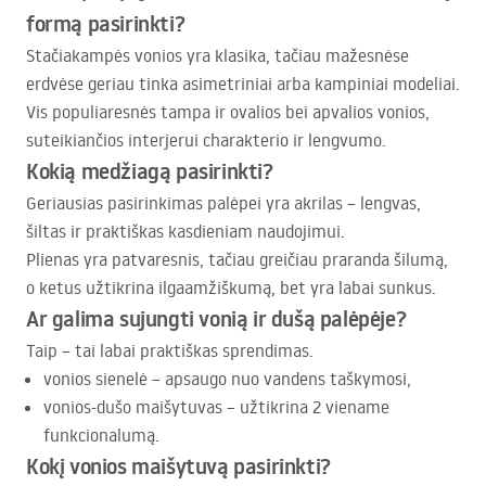
formą pasirinkti?
Stačiakampės vonios yra klasika, tačiau mažesnėse
erdvėse geriau tinka asimetriniai arba kampiniai modeliai.
Vis populiaresnės tampa ir ovalios bei apvalios vonios,
suteikiančios interjerui charakterio ir lengvumo.
Kokią medžiagą pasirinkti?
Geriausias pasirinkimas palėpei yra akrilas – lengvas,
šiltas ir praktiškas kasdieniam naudojimui.
Plienas yra patvaresnis, tačiau greičiau praranda šilumą,
o ketus užtikrina ilgaamžiškumą, bet yra labai sunkus.
Ar galima sujungti vonią ir dušą palėpėje?
Taip – tai labai praktiškas sprendimas.
vonios sienelė – apsaugo nuo vandens taškymosi,
vonios-dušo maišytuvas – užtikrina 2 viename
funkcionalumą.
Kokį vonios maišytuvą pasirinkti?