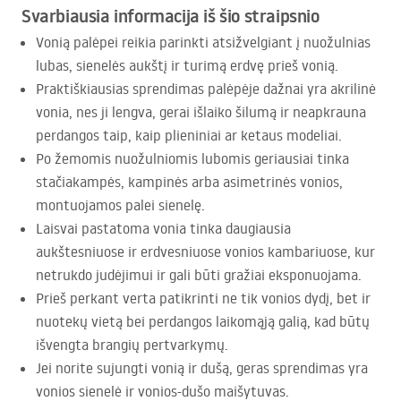
Svarbiausia informacija iš šio straipsnio
Vonią palėpei reikia parinkti atsižvelgiant į nuožulnias
lubas, sienelės aukštį ir turimą erdvę prieš vonią.
Praktiškiausias sprendimas palėpėje dažnai yra akrilinė
vonia, nes ji lengva, gerai išlaiko šilumą ir neapkrauna
perdangos taip, kaip plieniniai ar ketaus modeliai.
Po žemomis nuožulniomis lubomis geriausiai tinka
stačiakampės, kampinės arba asimetrinės vonios,
montuojamos palei sienelę.
Laisvai pastatoma vonia tinka daugiausia
aukštesniuose ir erdvesniuose vonios kambariuose, kur
netrukdo judėjimui ir gali būti gražiai eksponuojama.
Prieš perkant verta patikrinti ne tik vonios dydį, bet ir
nuotekų vietą bei perdangos laikomąją galią, kad būtų
išvengta brangių pertvarkymų.
Jei norite sujungti vonią ir dušą, geras sprendimas yra
vonios sienelė ir vonios-dušo maišytuvas.