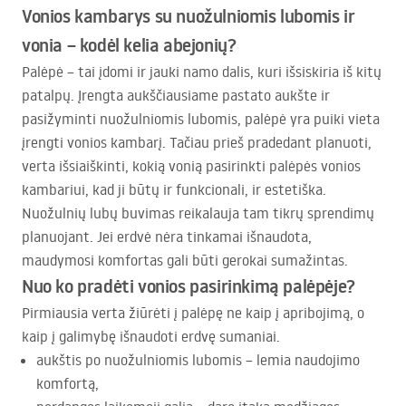
Vonios kambarys su nuožulniomis lubomis ir
vonia – kodėl kelia abejonių?
Palėpė – tai įdomi ir jauki namo dalis, kuri išsiskiria iš kitų
patalpų. Įrengta aukščiausiame pastato aukšte ir
pasižyminti nuožulniomis lubomis, palėpė yra puiki vieta
įrengti vonios kambarį. Tačiau prieš pradedant planuoti,
verta išsiaiškinti, kokią vonią pasirinkti palėpės vonios
kambariui, kad ji būtų ir funkcionali, ir estetiška.
Nuožulnių lubų buvimas reikalauja tam tikrų sprendimų
planuojant. Jei erdvė nėra tinkamai išnaudota,
maudymosi komfortas gali būti gerokai sumažintas.
Nuo ko pradėti vonios pasirinkimą palėpėje?
Pirmiausia verta žiūrėti į palėpę ne kaip į apribojimą, o
kaip į galimybę išnaudoti erdvę sumaniai.
aukštis po nuožulniomis lubomis – lemia naudojimo
komfortą,