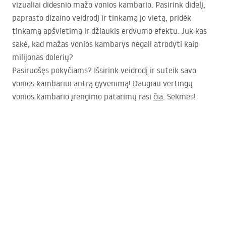
vizualiai didesnio mažo vonios kambario. Pasirink didelį,
paprasto dizaino veidrodį ir tinkamą jo vietą, pridėk
tinkamą apšvietimą ir džiaukis erdvumo efektu. Juk kas
sakė, kad mažas vonios kambarys negali atrodyti kaip
milijonas dolerių?
Pasiruošęs pokyčiams? Išsirink veidrodį ir suteik savo
vonios kambariui antrą gyvenimą! Daugiau vertingų
vonios kambario įrengimo patarimų rasi
čia
. Sėkmės!