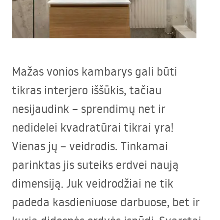
Mažas vonios kambarys gali būti
tikras interjero iššūkis, tačiau
nesijaudink – sprendimų net ir
nedidelei kvadratūrai tikrai yra!
Vienas jų – veidrodis. Tinkamai
parinktas jis suteiks erdvei naują
dimensiją. Juk veidrodžiai ne tik
padeda kasdieniuose darbuose, bet ir