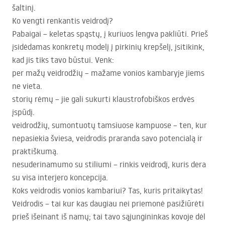
šaltinį.
Ko vengti renkantis veidrodį?
Pabaigai – keletas spąstų, į kuriuos lengva pakliūti. Prieš
įsidėdamas konkretų modelį į pirkinių krepšelį, įsitikink,
kad jis tiks tavo būstui. Venk:
per mažų veidrodžių – mažame vonios kambaryje jiems
ne vieta.
storių rėmų – jie gali sukurti klaustrofobiškos erdvės
įspūdį.
veidrodžių, sumontuotų tamsiuose kampuose – ten, kur
nepasiekia šviesa, veidrodis praranda savo potencialą ir
praktiškumą.
nesuderinamumo su stiliumi – rinkis veidrodį, kuris dera
su visa interjero koncepcija.
Koks veidrodis vonios kambariui? Tas, kuris pritaikytas!
Veidrodis – tai kur kas daugiau nei priemonė pasižiūrėti
prieš išeinant iš namų; tai tavo sąjungininkas kovoje dėl