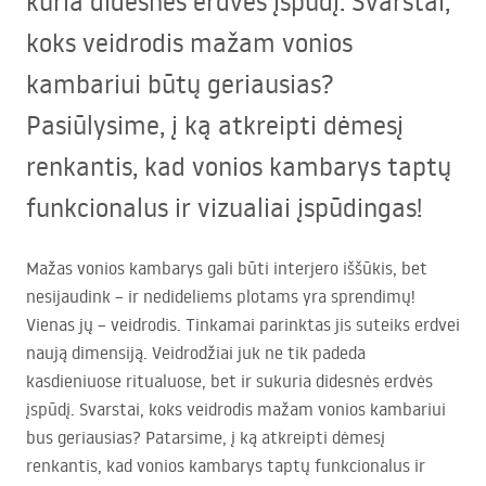
kuria didesnės erdvės įspūdį. Svarstai,
koks veidrodis mažam vonios
kambariui būtų geriausias?
Pasiūlysime, į ką atkreipti dėmesį
renkantis, kad vonios kambarys taptų
funkcionalus ir vizualiai įspūdingas!
Mažas vonios kambarys gali būti interjero iššūkis, bet
nesijaudink – ir nedideliems plotams yra sprendimų!
Vienas jų – veidrodis. Tinkamai parinktas jis suteiks erdvei
naują dimensiją. Veidrodžiai juk ne tik padeda
kasdieniuose ritualuose, bet ir sukuria didesnės erdvės
įspūdį. Svarstai, koks veidrodis mažam vonios kambariui
bus geriausias? Patarsime, į ką atkreipti dėmesį
renkantis, kad vonios kambarys taptų funkcionalus ir